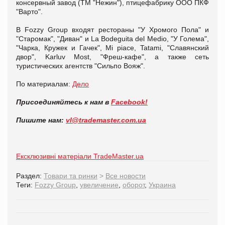
консервный завод (ТМ "Нежин"), птицефабрику ООО ПКФ
"Варто".
В Fozzy Group входят рестораны "У Хромого Пола" и
"Старомак", "Диван" и La Bodeguita del Medio, "У Голема",
"Чарка, Кружек и Гачек", Mi piace, Tatami, "Славянский
двор", Karluv Most, "Фреш-кафе", а также сеть
туристических агентств "Сильпо Вояж".
По материалам:
Дело
Присоединяйтесь к нам в
Facebook!
Пишите нам:
vl@trademaster.com.ua
Ексклюзивні матеріали TradeMaster.ua
Раздел:
Товари та ринки
>
Все новости
Теги:
Fozzy Group
,
увеличение
,
оборот
,
Украина