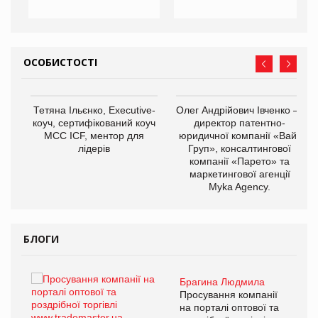
ОСОБИСТОСТІ
,
Тетяна Ільєнко, Executive-
Олег Андрійович Івченко —
ОВ
коуч, сертифікований коуч
директор патентно-
МСС ICF, ментор для
юридичної компанії «Вайз
лідерів
Груп», консалтингової
компанії «Парето» та
маркетингової агенції
Myka Agency.
БЛОГИ
Брагина Людмила
ї
Просування компанії
а
на порталі оптової та