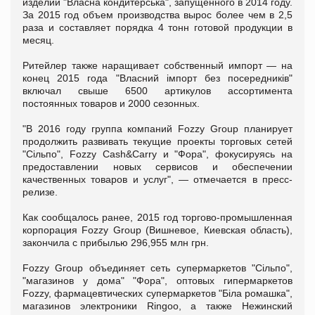
изделий "Власна кондитерська", запущенного в 2014 году.
За 2015 год объем производства вырос более чем в 2,5
раза и составляет порядка 4 тонн готовой продукции в
месяц.
Ритейлер также наращивает собственный импорт — на
конец 2015 года "Власний імпорт без посередників"
включал свыше 6500 артикулов ассортимента
постоянных товаров и 2000 сезонных.
"В 2016 году группа компаний Fozzy Group планирует
продолжить развивать текущие проекты торговых сетей
"Сільпо", Fozzy Cash&Carry и "Фора", фокусируясь на
предоставлении новых сервисов и обеспечении
качественных товаров и услуг", — отмечается в пресс-
релизе.
Как сообщалось ранее, 2015 год торгово-промышленная
корпорация Fozzy Group (Вишневое, Киевская область),
закончила с прибылью 296,955 млн грн.
Fozzy Group объединяет сеть супермаркетов "Сiльпо",
"магазинов у дома" "Фора", оптовых гипермаркетов
Fozzy, фармацевтических супермаркетов "Біла ромашка",
магазинов электроники Ringoo, а также Нежинский