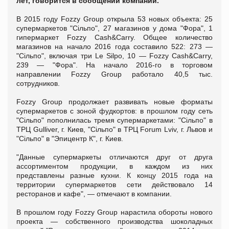
лет, говорится в сообщении компании.
В 2015 году Fozzy Group открыла 53 новых объекта: 25
супермаркетов "Сільпо", 27 магазинов у дома "Фора", 1
гипермаркет Fozzy Cash&Carry. Общее количество
магазинов на начало 2016 года составило 522: 273 —
"Сільпо", включая три Le Silpo, 10 — Fozzy Cash&Carry,
239 — "Фора". На начало 2016-го в торговом
направлении Fozzy Group работало 40,5 тыс.
сотрудников.
Fozzy Group продолжает развивать новые форматы
супермаркетов с зоной фудкортов: в прошлом году сеть
"Сільпо" пополнилась тремя супермаркетами: "Сільпо" в
ТРЦ Gulliver, г. Киев, "Сільпо" в ТРЦ Forum Lviv, г. Львов и
"Сільпо" в "Эпицентр К", г. Киев.
"Данные супермаркеты отличаются друг от друга
ассортиментом продукции, в каждом из них
представлены разные кухни. К концу 2015 года на
территории супермаркетов сети действовало 14
ресторанов и кафе", — отмечают в компании.
В прошлом году Fozzy Group нарастила обороты нового
проекта — собственного производства шоколадных