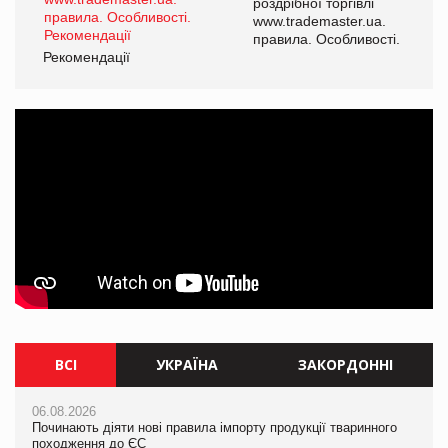
роздрібної торгівлі
www.trademaster.ua.
і.
правила. Особливості.
Рекомендації
Ре
ВСІ
УКРАЇНА
ЗАКОРДОННІ
06.08.2026
06.08.2026
06.08.2026
Починають діяти нові правила імпорту продукції тваринного
Починають діяти нові правила імпорту продукції тваринного
Починають діяти нові правила імпорту продукції тваринного
походження до ЄС
походження до ЄС
походження до ЄС