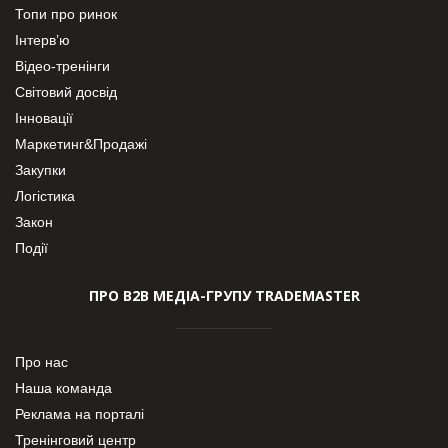
Топи про ринок
Інтерв’ю
Відео-тренінги
Світовий досвід
Інновації
Маркетинг&Продажі
Закупки
Логістика
Закон
Події
ПРО В2В МЕДІА-ГРУПУ TRADEMASTER
Про нас
Наша команда
Реклама на порталі
Тренінговий центр