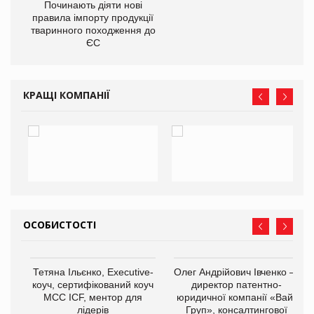
Починають діяти нові
правила імпорту продукції
О:
тваринного походження до
ЄС
КРАЩІ КОМПАНІЇ
ОСОБИСТОСТІ
,
Тетяна Ільєнко, Executive-
Олег Андрійович Івченко —
ОВ
коуч, сертифікований коуч
директор патентно-
МСС ICF, ментор для
юридичної компанії «Вайз
лідерів
Груп», консалтингової