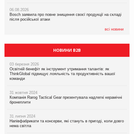
06.08.2026
06.08.2026
06.08.2026
Bosch заявила про повне знищення своєї продукції на складі
Bosch заявила про повне знищення своєї продукції на складі
Bosch заявила про повне знищення своєї продукції на складі
після російської атаки
після російської атаки
після російської атаки
всі новини
НОВИНИ B2B
03 березня 2026
Освітній бенефіт як інструмент утримання талантів: як
ThinkGlobal підвищує лояльність та продуктивність вашої
команди
31 жовтня 2024
Компанія Rarog Tactical Gear презентувала надлегкі керамічні
бронеплити
31 липня 2024
Напівфабрикати та консерви, які стануть в пригоді, коли довго
нема світла