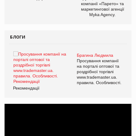
компанії «Парето» та
маркетингової агенції
Myka Agency.
БЛОГИ
Брагина Людмила
ї
Просування компанії
а
на порталі оптової та
роздрібної торгівлі
www.trademaster.ua.
і.
правила. Особливості.
Рекомендації
Ре