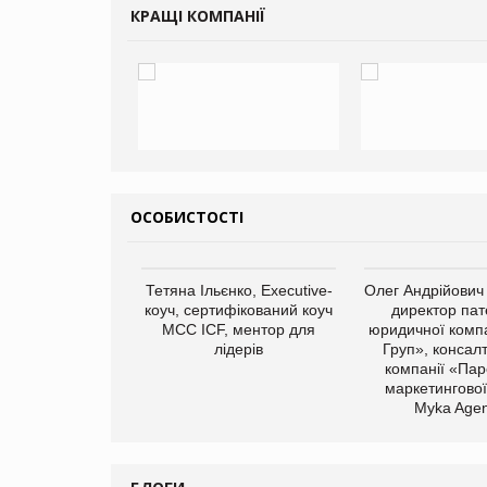
КРАЩІ КОМПАНІЇ
ОСОБИСТОСТІ
арас Ігорович,
Тетяна Ільєнко, Executive-
Олег Андрійович
иробництва ТОВ
коуч, сертифікований коуч
директор пат
Герчак"
МСС ICF, ментор для
юридичної компа
лідерів
Груп», консал
компанії «Пар
маркетингової
Myka Agen