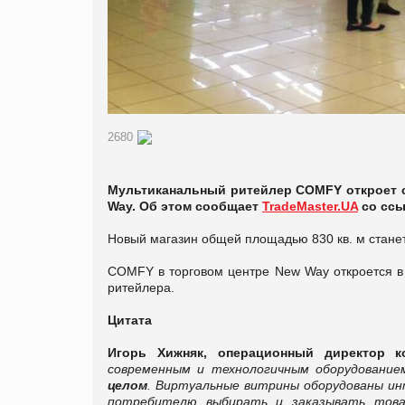
2680
Мультиканальный ритейлер COMFY откроет с
Way. Об этом сообщает
TradeMaster.UA
со ссы
Новый магазин общей площадью 830 кв. м станет 
COMFY в торговом центре New Way откроется 
ритейлера.
Цитата
Игорь Хижняк, операционный директор к
современным и технологичным оборудование
целом
. Виртуальные витрины оборудованы и
потребителю выбирать и заказывать това