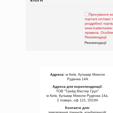
БЛОГИ
Брагина Людмила
Просування компанії на
порталі оптової та
роздрібної торгівлі
www.trademaster.ua.
правила. Особливості.
ії
Рекомендації
Адреса:
м.Київ, бульвар Миколи
Руденка 14А
Адреса для кореспонденції:
ТОВ "Tрейд Мастер Груп"
м.Київ, бульвар Миколи Руденка 14а,
2 поверх, оф 121, 03194
Контакти для:
замовлення треннгів, конференцій: