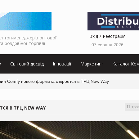
Вхід
Реєстрація
л топ-менеджерів оптової
та роздрібної торгівлі
07 серпня 2026
к
Світовий досвід
Інновації
Маркетинг
Каталог Ком
зин Comfy нового формата откроется в ТРЦ New Way
11 тра
ТСЯ В ТРЦ NEW WAY