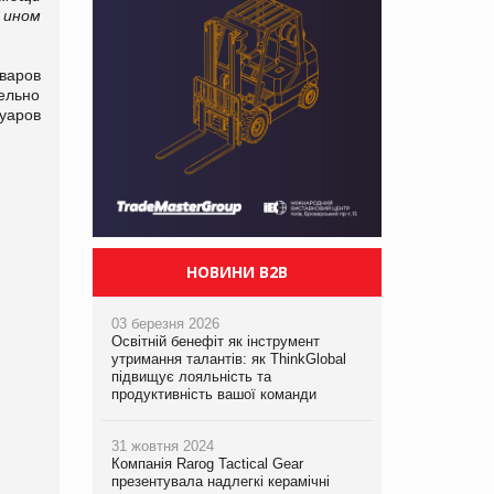
 ином
варов
ельно
суаров
НОВИНИ B2B
03 березня 2026
Освітній бенефіт як інструмент
утримання талантів: як ThinkGlobal
підвищує лояльність та
продуктивність вашої команди
31 жовтня 2024
Компанія Rarog Tactical Gear
презентувала надлегкі керамічні