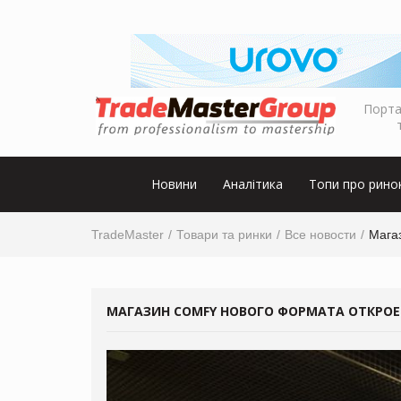
Порта
Новини
Аналітика
Топи про рино
TradeMaster
Товари та ринки
Все новости
Мага
МАГАЗИН COMFY НОВОГО ФОРМАТА ОТКРОЕ