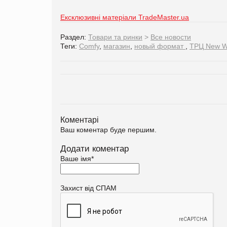
Ексклюзивні матеріали TradeMaster.ua
Раздел:
Товари та ринки
>
Все новости
Теги:
Comfy
,
магазин
,
новый формат
,
ТРЦ New W
Коментарі
Ваш коментар буде першим.
Додати коментар
Ваше імя
*
Захист від СПАМ