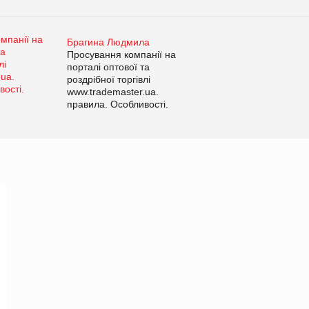
Брагина Людмила
Просування компанії на
порталі оптової та
роздрібної торгівлі
www.trademaster.ua.
правила. Особливості.
Рекомендації