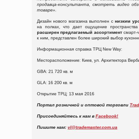
продавца-консультанта, смотреть видео об
товаре».
Дизайн нового магазина выполнен с
низким ур
на полках, что дает ощущение пространства
расширен предлагаемый ассортимент
смарт-ч
к ним, представлен более широкий выбор кухонн
Информационная справка ТРЦ New Way:
Месторасположение: Киев, ул. Архитектора Верб
GBA: 21 720 кв. м
GLA: 16 200 кв. м
Открытие ТРЦ: 13 мая 2016
Портал розничной и оптовой торговли
Tra
Присоединяйтесь к нам в
Facebook!
Пишите нам:
vl@trademaster.com.ua