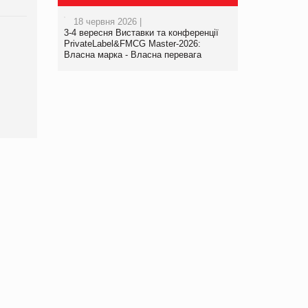
18 червня 2026 |
3-4 вересня Виставки та конференції
Брагина Людмила
PrivateLabel&FMCG Master-2026:
Просування компанії на
Власна марка - Власна перевага
порталі оптової та
роздрібної торгівлі
www.trademaster.ua.
правила. Особливості.