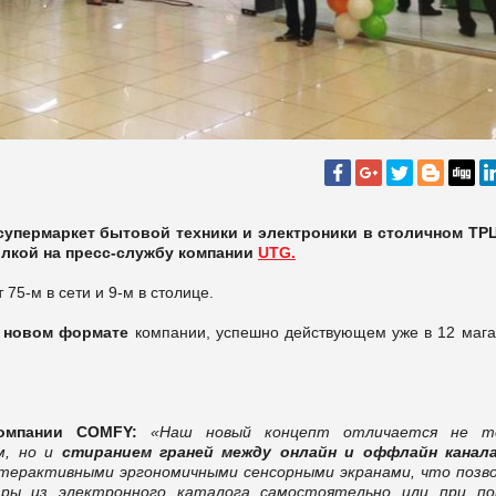
упермаркет бытовой техники и электроники в столичном ТР
лкой на пресс-службу компании
UTG.
75-м в сети и 9-м в столице.
в
новом формате
компании, успешно действующем уже в 12 мага
омпании COMFY:
«Наш новый концепт отличается не т
м, но и
стиранием граней между онлайн и оффлайн канал
нтерактивными эргономичными сенсорными экранами, что позв
ры из электронного каталога самостоятельно или при п