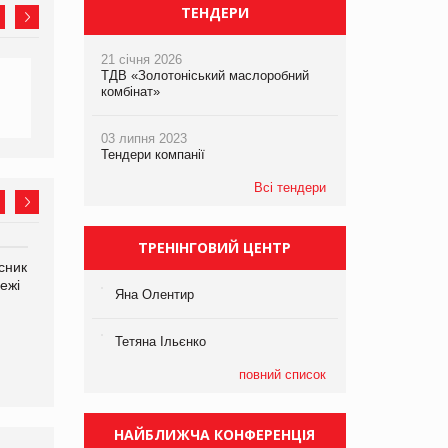
ТЕНДЕРИ
21 січня 2026
ТДВ «Золотоніський маслоробний
комбінат»
03 липня 2023
Тендери компанії
Всі тендери
ТРЕНІНГОВИЙ ЦЕНТР
сник
Олексій Логачов-Михайлов
Яна Сараніна, директор
ежі
Файно маркет Директор
компанії «УкраМарин»
Яна Олентир
департаменту з
виробництва
Тетяна Ільєнко
повний список
НАЙБЛИЖЧА КОНФЕРЕНЦІЯ