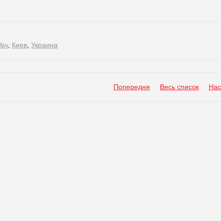
ay
,
Киев
,
Украина
Попередня
Весь список
Нас