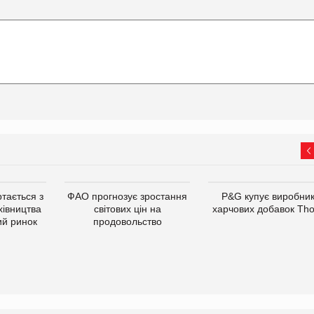
тається з
ФАО прогнозує зростання
P&G купує виробни
хівництва
світових цін на
харчових добавок Th
ий ринок
продовольство