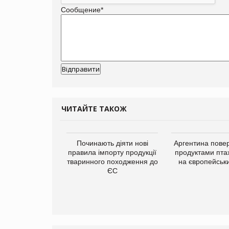
Сообщение
*
ЧИТАЙТЕ ТАКОЖ
упермаркетів
Починають діяти нові
Аргентина повер
упує мережу
правила імпорту продукції
продуктами пта
нів формату
тваринного походження до
на європейськ
ce store КОЛО:
ЄС
ана компанія
ватиме 374
газини