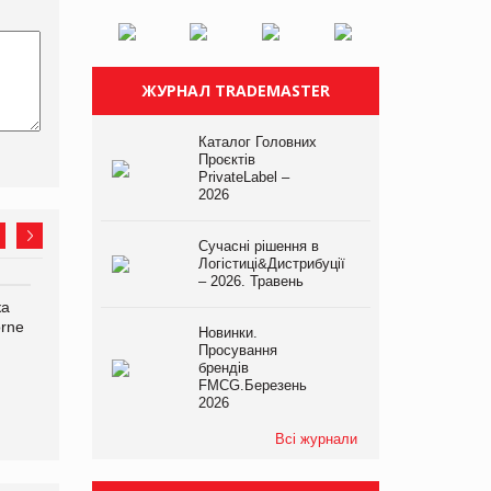
ЖУРНАЛ TRADEMASTER
Каталог Головних
Проєктів
PrivateLabel –
2026
Сучасні рішення в
Логістиці&Дистрибуції
– 2026. Травень
ка
Bosch заявила про повне
Смачна новинка для
orne
знищення своєї продукції
хвостатих: у VARUS
Новинки.
на складі після російської
з’явилися паучі Varto Paw
Просування
атаки
expert від власної ТМ
брендів
FMCG.Березень
Varto!
2026
Всі журнали