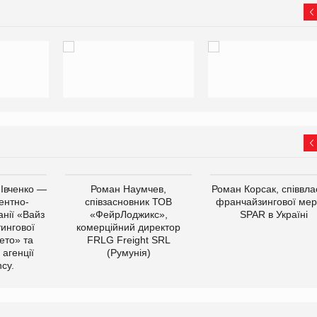
 Івченко —
Роман Наумчев,
Роман Корсак, співвла
ентно-
співзасновник ТОВ
франчайзингової мер
нії «Вайз
«ФейрЛоджикс»,
SPAR в Україні
тингової
комерційний директор
ето» та
FRLG Freight SRL
 агенції
(Румунія)
cy.