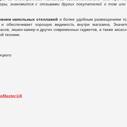
зоры, знакомится с отзывами других покупателей о том или
овнем напольных стеллажей
и более удобным размещением то
 и обеспечивает хорошую видимость внутри магазина. Значит
асов, экшен-камер и других современных гаджетов, а также аксес
ой техники.
ицкого
deMaster.UA