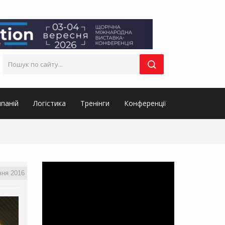
паній
Логістика
Тренінги
Конференції
вня 2016