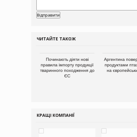
ЧИТАЙТЕ ТАКОЖ
упермаркетів
Починають діяти нові
Аргентина повер
упує мережу
правила імпорту продукції
продуктами пта
нів формату
тваринного походження до
на європейськ
ce store КОЛО:
ЄС
ана компанія
ватиме 374
газини
КРАЩІ КОМПАНІЇ