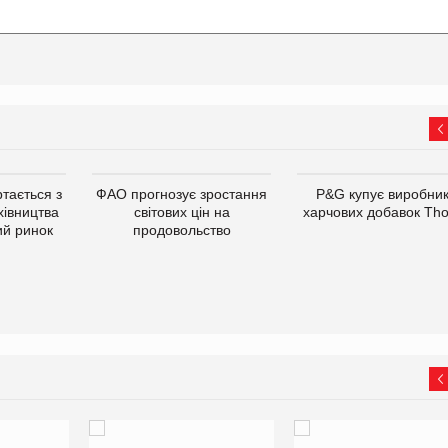
тається з
ФАО прогнозує зростання
P&G купує виробни
хівництва
світових цін на
харчових добавок Th
ий ринок
продовольство