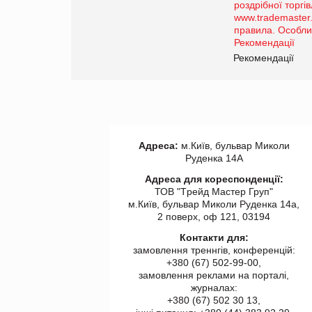
порталі оптової та
роздрібної торгівлі
www.trademaster.ua.
правила. Особливості.
ії
Рекомендації
Адреса:
м.Київ, бульвар Миколи
Руденка 14А
Адреса для кореспонденції:
ТОВ "Tрейд Мастер Груп"
м.Київ, бульвар Миколи Руденка 14а,
2 поверх, оф 121, 03194
Контакти для:
замовлення треннгів, конференцій:
+380 (67) 502-99-00,
замовлення реклами на порталі,
журналах:
+380 (67) 502 30 13,