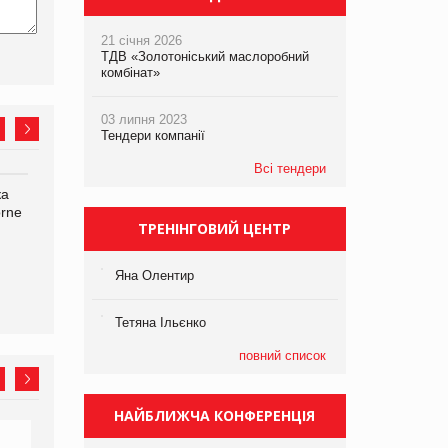
21 січня 2026
ТДВ «Золотоніський маслоробний
комбінат»
03 липня 2023
Тендери компанії
Всі тендери
ка
Bosch заявила про повне
Смачна новинка для
orne
знищення своєї продукції
хвостатих: у VARUS
ТРЕНІНГОВИЙ ЦЕНТР
на складі після російської
з’явилися паучі Varto Paw
атаки
expert від власної ТМ
Varto!
Яна Олентир
Тетяна Ільєнко
повний список
НАЙБЛИЖЧА КОНФЕРЕНЦІЯ