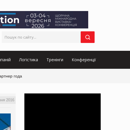
паній
Логістика
Тренінги
Конференції
артнер года
вня 2016