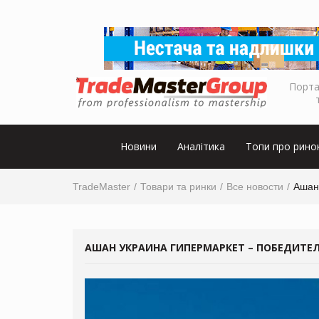
Порта
Новини
Аналітика
Топи про рино
TradeMaster
Товари та ринки
Все новости
Ашан
АШАН УКРАИНА ГИПЕРМАРКЕТ – ПОБЕДИТЕ