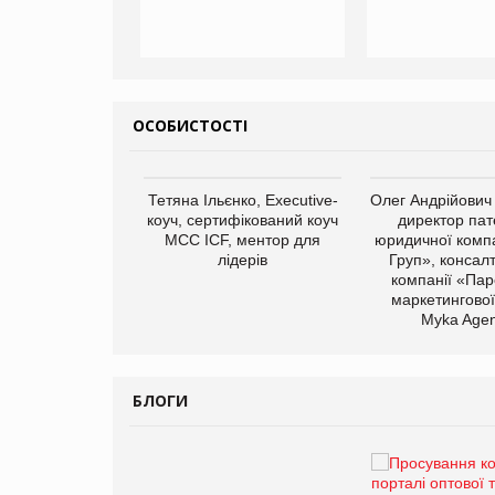
ОСОБИСТОСТІ
арас Ігорович,
Тетяна Ільєнко, Executive-
Олег Андрійович
иробництва ТОВ
коуч, сертифікований коуч
директор пат
Герчак"
МСС ICF, ментор для
юридичної компа
лідерів
Груп», консал
компанії «Пар
маркетингової
Myka Agen
БЛОГИ
Брагина Людмила
Просування компанії на