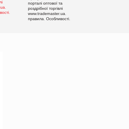
порталі оптової та
роздрібної торгівлі
www.trademaster.ua.
правила. Особливості.
Рекомендації