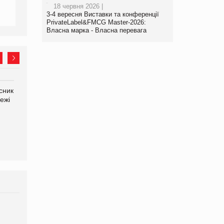
18 червня 2026 |
3-4 вересня Виставки та конференції
PrivateLabel&FMCG Master-2026:
Власна марка - Власна перевага
сник
Олексій Логачов-Михайлов
Яна Сараніна, директор
ежі
Файно маркет Директор
компанії «УкраМарин»
департаменту з
виробництва
Брагина Людмила
Просування компанії на