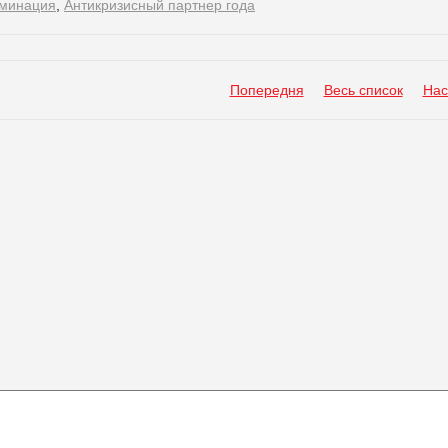
минация
,
Антикризисный партнер года
Попередня
Весь список
Нас