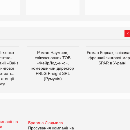
 Івченко —
Роман Наумчев,
Роман Корсак, співвла
ентно-
співзасновник ТОВ
франчайзингової мер
нії «Вайз
«ФейрЛоджикс»,
SPAR в Україні
тингової
комерційний директор
ето» та
FRLG Freight SRL
 агенції
(Румунія)
cy.
Брагина Людмила
Просування компанії на