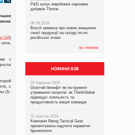
P&G купує виробника харчових
P&G купує виробника харчових
P&G купує виробника харчових
добавок Thorne
добавок Thorne
добавок Thorne
учшие
ласно
06.08.2026
06.08.2026
06.08.2026
Bosch заявила про повне знищення
Bosch заявила про повне знищення
Bosch заявила про повне знищення
своєї продукції на складі після
своєї продукції на складі після
своєї продукції на складі після
er.UA
)
російської атаки
російської атаки
російської атаки
 сети,
всі новини
тва с
 роста
НОВИНИ B2B
торой
03 березня 2026
ти, с
Освітній бенефіт як інструмент
ы (5-
утримання талантів: як ThinkGlobal
підвищує лояльність та
продуктивність вашої команди
31 жовтня 2024
Компанія Rarog Tactical Gear
презентувала надлегкі керамічні
бронеплити