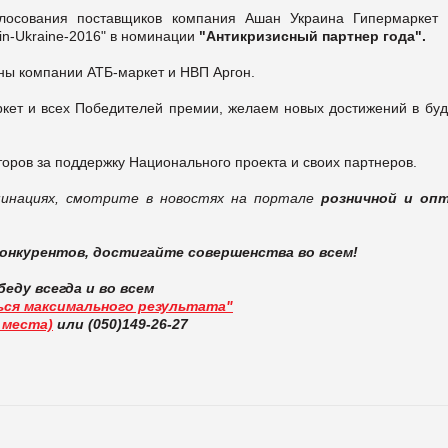
олосования поставщиков компания Ашан Украина Гипермаркет 
in-Ukraine-2016" в номинации
"
Антикризисный партнер года
".
ны компании АТБ-маркет и НВП Аргон.
кет и всех Победителей премии, желаем новых достижений в бу
оров за поддержку Национального проекта и своих партнеров.
минациях, смотрите в новостях на портале
розничной и оп
онкурентов, достигайте совершенства во всем!
беду всегда и во всем
ться максимального результата"
 места)
или (050)149-26-27