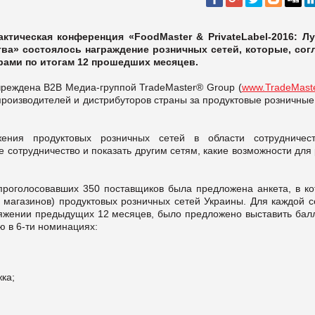
актическая конференция «FoodMaster & PrivateLabel-2016: Л
тва» состоялось награждение розничных сетей, которые, сог
рами по итогам 12 прошедших месяцев.
чреждена В2В Медиа-группой TradeMaster® Group (
www.TradeMast
роизводителей и дистрибуторов страны за продуктовые розничные
жения продуктовых розничных сетей в области сотрудничес
 сотрудничество и показать другим сетям, какие возможности для
 проголосовавших 350 поставщиков была предложена анкета, в ко
 магазинов) продуктовых розничных сетей Украины. Для каждой се
яжении предыдущих 12 месяцев, было предложено выставить балл
ю в 6-ти номинациях:
ка;