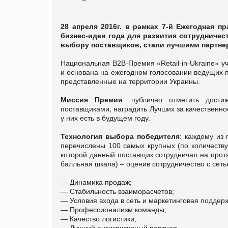
28 апреля 2016г. в рамках 7-й Ежегодная пр
бизнес-идеи года для развития сотрудничес
выбору поставщиков, стали лучшими партне
Национальная B2B-Премия «Retail-in-Ukraine» у
и основана на ежегодном голосовании ведущих п
представленные на территории Украины.
Миссия Премии
: публично отметить дости
поставщиками, наградить Лучших за качественное
у них есть в будущем году.
Технология выбора победителя
: каждому из
перечислены 100 самых крупных (по количеству
которой данный поставщик сотрудничал на прот
балльная шкала) – оценив сотрудничество с сеть
— Динамика продаж;
— Стабильность взаиморасчетов;
— Условия входа в сеть и маркетинговая поддерж
— Профессионализм команды;
— Качество логистики;
— Лучший антикризисный партнер.