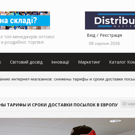
Вхід
Реєстрація
л топ-менеджерів оптової
та роздрібної торгівлі
08 серпня 2026
к
Світовий досвід
Інновації
Маркетинг
Каталог Ком
анию интернет-магазинов: снижены тарифы и сроки доставки посы
10 чер
Ы ТАРИФЫ И СРОКИ ДОСТАВКИ ПОСЫЛОК В ЕВРОПУ