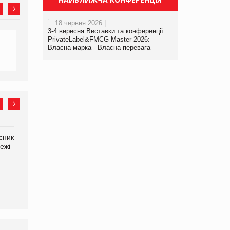
18 червня 2026 |
3-4 вересня Виставки та конференції
PrivateLabel&FMCG Master-2026:
Власна марка - Власна перевага
сник
Олексій Логачов-Михайлов
Яна Сараніна, директор
ежі
Файно маркет Директор
компанії «УкраМарин»
департаменту з
виробництва