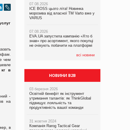
07.08.2026
07.08.2026
ICE BOSS цього літа! Новинка
ICE BOSS цього літа! Новинка
07.08.2026
морозива від власної ТМ Varto вже у
морозива від власної ТМ Varto вже у
Франція заборонила рекламні дзвінки
VARUS
VARUS
без згоди клієнтів
услуг
07.08.2026
07.08.2026
EVA.UA запустила кампанію «Хто б
EVA.UA запустила кампанію «Хто б
знав» про асортимент, якого покупці
знав» про асортимент, якого покупці
не очікують побачити на платформі
не очікують побачити на платформі
азать
рифам.
всі новини
е чем
шевле
 кг в
НОВИНИ B2B
03 березня 2026
Освітній бенефіт як інструмент
ний -
утримання талантів: як ThinkGlobal
ов на
підвищує лояльність та
продуктивність вашої команди
31 жовтня 2024
Компанія Rarog Tactical Gear
мер, в