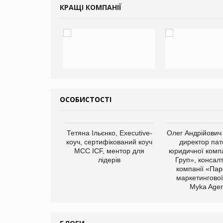
КРАЩІ КОМПАНІЇ
ОСОБИСТОСТІ
Тетяна Ільєнко, Executive-
Олег Андрійович
коуч, сертифікований коуч
директор пат
МСС ICF, ментор для
юридичної компа
лідерів
Груп», консал
компанії «Пар
маркетингової
Myka Agen