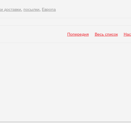
ки доставки
,
посылки
,
Европа
Попередня
Весь список
Нас