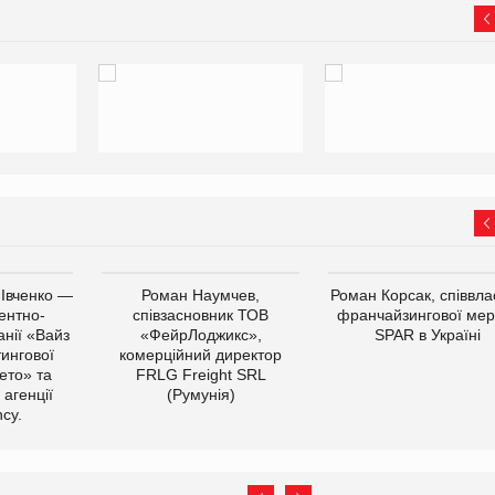
 Івченко —
Роман Наумчев,
Роман Корсак, співвла
ентно-
співзасновник ТОВ
франчайзингової мер
нії «Вайз
«ФейрЛоджикс»,
SPAR в Україні
тингової
комерційний директор
ето» та
FRLG Freight SRL
 агенції
(Румунія)
cy.