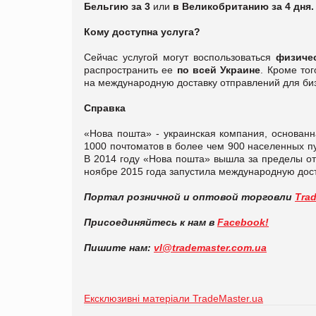
Бельгию за 3
или
в Великобританию за 4 дня.
Кому доступна услуга?
Сейчас услугой могут воспользоваться
физиче
распространить ее
по всей Украине
. Кроме то
на международную доставку отправлений для би
Справка
«Нова пошта» - украинская компания, основанн
1000 почтоматов в более чем 900 населенных пу
В 2014 году «Нова пошта» вышла за пределы оте
ноябре 2015 года запустила международную дост
Портал розничной и оптовой торговли
Tra
Присоединяйтесь к нам в
Facebook!
Пишите нам:
vl@trademaster.com.ua
Ексклюзивні матеріали TradeMaster.ua