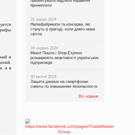
презентувала надлегкі керамічні
бронеплити
31 липня 2024
уется
Напівфабрикати та консерви, які
стануть в пригоді, коли довго нема
арифы
світла
24 червня 2024
Meest Пошта і Shop-Express
ний и
розширюють можливості українських
лений.
підприємців
и, а в
30 квітня 2024
Защита данных на смартфонах:
советы по повышению безопасности
Всі новини