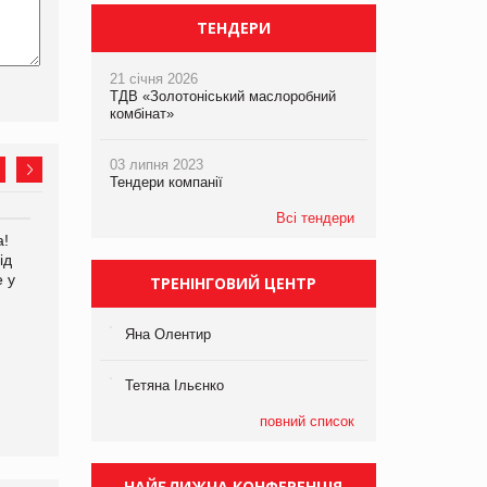
ТЕНДЕРИ
21 січня 2026
ТДВ «Золотоніський маслоробний
комбінат»
03 липня 2023
Тендери компанії
Всі тендери
а!
EVA.UA запустила
Kraft Heinz скоротила
ід
кампанію «Хто б знав» про
збиток у першому півріччі
е у
асортимент, якого покупці
ТРЕНІНГОВИЙ ЦЕНТР
не очікують побачити на
платформі
Яна Олентир
Тетяна Ільєнко
повний список
НАЙБЛИЖЧА КОНФЕРЕНЦІЯ