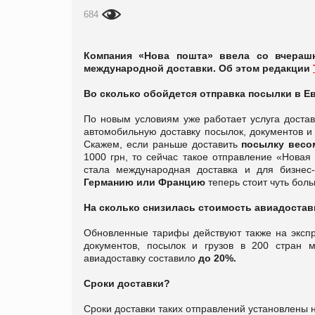
684
Компания «Нова пошта» ввела со вчерашн
международной доставки. Об этом редакции
Во сколько обойдется отправка посылки в Е
По новым условиям уже работает услуга достав
автомобильную доставку посылок, документов и 
Скажем, если раньше доставить
посылку весом
1000 грн, то сейчас такое отправление «Нова
стала международная доставка и для бизнес
Германию или Францию
теперь стоит чуть бол
На сколько снизилась стоимость авиадостав
Обновленные тарифы действуют также на экспр
документов, посылок и грузов в 200 стран
авиадоставку составило
до 20%.
Сроки доставки?
Сроки доставки таких отправлений установлены 