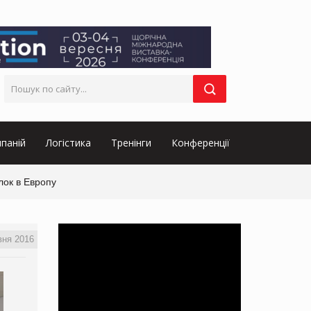
паній
Логістика
Тренінги
Конференції
лок в Европу
вня 2016