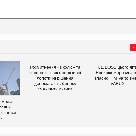
Розмитнення «з коліс» та
ICE BOSS цього літ
крос-докінг: як оперативні
Новинка морозива в
логістичні рішення
власної ТМ Varto вж
допомагають бізнесу
VARUS
зменшити ризики
ї може
великі
світової
ки