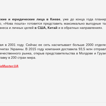
ские и юридические лица в Киеве
, уже до конца года планир
го, «Нова пошта» готовится представить максимально выгодные т
знеса и личных целей
в США, Китай
и в обратных направлениях.
ая в 2001 году. Сейчас ее сеть насчитывает больше 2000 отделе
нктах Украины. В 2015 году компания доставила 93,5 млн отправ
чественного рынка, открыв представительства в Молдове и Грузи
авку в 200 стран мира.
deMaster.UA