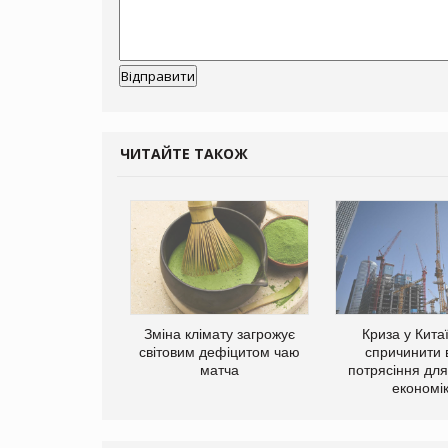
ЧИТАЙТЕ ТАКОЖ
ує виробника
Зміна клімату загрожує
Криза у Кита
добавок Thorne
світовим дефіцитом чаю
спричинити 
матча
потрясіння для 
економі