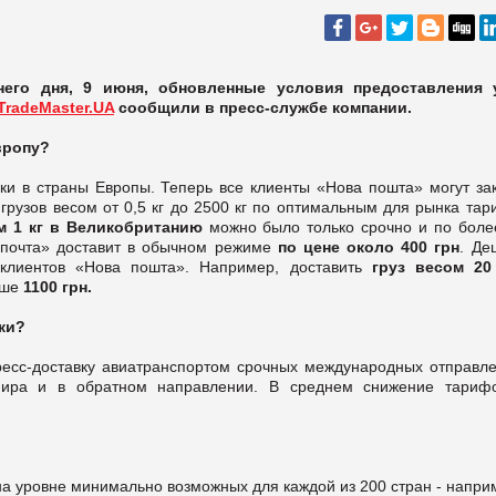
его дня, 9 июня, обновленные условия предоставления 
TradeMaster.UA
сообщили в пресс-службе компании.
вропу?
ки в страны Европы. Теперь все клиенты «Нова пошта» могут зак
грузов весом от 0,5 кг до 2500 кг по оптимальным для рынка та
 1 кг
в Великобританию
можно было только срочно и по боле
я почта» доставит в обычном режиме
по цене около 400 грн
. Де
-клиентов «Нова пошта». Например, доставить
груз весом 20
ьше
1100
грн
.
ки?
есс-доставку авиатранспортом срочных международных отправле
 мира и в обратном направлении. В среднем снижение тариф
на уровне минимально возможных для каждой из 200 стран - напри