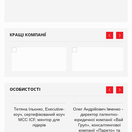
КРАЩІ КОМПАНІЇ
ОСОБИСТОСТІ
,
Тетяна Ільєнко, Executive-
Олег Андрійович Івченко —
ОВ
коуч, сертифікований коуч
директор патентно-
МСС ICF, ментор для
юридичної компанії «Вайз
лідерів
Груп», консалтингової
компанії «Парето» та