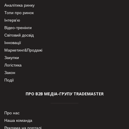
Аналітика ринку
Топи про ринок
Інтерв’ю
Відео-тренінги
Світовий досвід
Інновації
Маркетинг&Продажі
Закупки
Логістика
Закон
Події
ПРО В2В МЕДІА-ГРУПУ TRADEMASTER
Про нас
Наша команда
Реклама на порталі