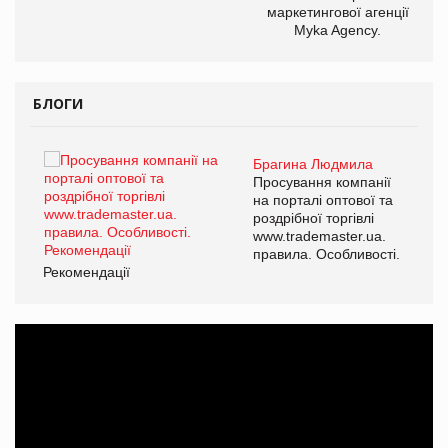
маркетингової агенції
Myka Agency.
БЛОГИ
Брагина Людмила
ї
Просування компанії
а
на порталі оптової та
роздрібної торгівлі
www.trademaster.ua.
і.
правила. Особливості.
Рекомендації
Ре