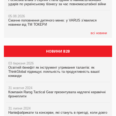
ударів по українському бізнесу за час повномасштабної війни
ударів по українському бізнесу за час повномасштабної війни
05.08.2026
AstraZeneca обговорює найбільшу угоду десятиліття
05.08.2026
05.08.2026
Смачне поповнення дитячого меню: у VARUS з’явилися
Смачне поповнення дитячого меню: у VARUS з’явилися
новинки від ТМ ТОКЕРИ
новинки від ТМ ТОКЕРИ
всі новини
НОВИНИ B2B
03 березня 2026
Освітній бенефіт як інструмент утримання талантів: як
ThinkGlobal підвищує лояльність та продуктивність вашої
команди
31 жовтня 2024
Компанія Rarog Tactical Gear презентувала надлегкі керамічні
бронеплити
31 липня 2024
Напівфабрикати та консерви, які стануть в пригоді, коли довго