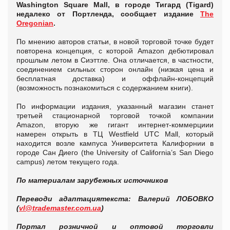
Washington Square Mall, в городе Тигард (Tigard)
недалеко от Портленда, сообщает издание
The
Oregonian
.
По мнению авторов статьи, в новой торговой точке будет
повторена концепция, с которой Amazon дебютировал
прошлым летом в Сиэттле. Она отличается, в частности,
соединением сильных сторон онлайн (низкая цена и
бесплатная доставка) и оффлайн-концепций
(возможность познакомиться с содержанием книги).
По информации издания, указанный магазин станет
третьей стационарной торговой точкой компании
Amazon, вторую же гигант интернет-коммерциии
намерен открыть в ТЦ Westfield UTC Mall, который
находится возле кампуса Университета Калифорнии в
городе Сан Диего (the University of California’s San Diego
campus) летом текущего года.
По материалам зарубежных источников
Перевод
и адаптация
текста: Валерий ЛОБОВКО
(
vl@trademaster.com.ua
)
Портал розничной и оптовой торговли