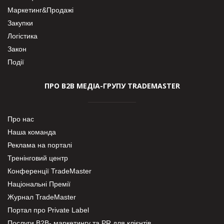
Маркетинг&Продажі
Закупки
Логістика
Закон
Події
ПРО В2В МЕДІА-ГРУПУ TRADEMASTER
Про нас
Наша команда
Реклама на порталі
Тренінговий центр
Конференції TradeMaster
Національні Премії
Журнал TradeMaster
Портал про Private Label
Послуги В2В- маркетингу та PR для клієнтів