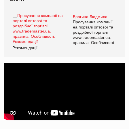
Брагина Людмила
ї
Просування компанії
а
на порталі оптової та
роздрібної торгівлі
www.trademaster.ua.
і.
правила. Особливості.
Рекомендації
Ре