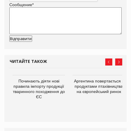
Сообщение
*
ЧИТАЙТЕ ТАКОЖ
в
Починають діяти нові
Аргентина повертається з
правила імпорту продукції
продуктами птахівництва
тваринного походження до
на європейський ринок
О:
ЄС