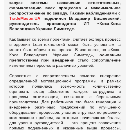
запуск системы, назначение ответственных,
формализацию всех процессов и максимальное
распространение по заводу. Такими наблюдениями с
TradeMaster.UA
поделился Владимир Вишневский,
руководитель производства ИП «Кока-Кола
Бевериджиз Украина Лимитед».
Как бывает со всеми проектами, считает эксперт, процесс
внедрения Lean-технологий может быть успешным, а
может быть обречен на провал. В частности, на «Кока-
Кола Бевериджиз Украина Лимитед»,
основным
препятствием при внедрении
стало сопротивление
изменениям персонала различных уровней.
Справиться с сопротивлением помогло внедрение
определенной мотивационной программы, в рамках
которой появилась возможность количественно
оценивать вклад абсолютно каждого сотрудника в
процессы оптимизации, связанные с бережливым
производством. Для работников это была генерация и
внедрение различных предложений по улучшению
оборудования, процессов, участие в группах по решению
комплексных проблем, за которые начисляются баллы,
для уровня руководителей — это процент вовлечения
прямых подчиненных в указанные выше процессы,