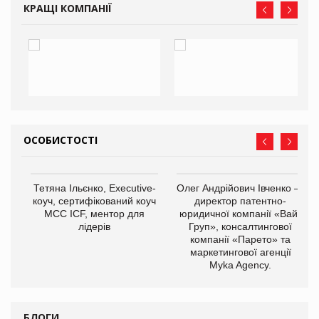
КРАЩІ КОМПАНІЇ
ОСОБИСТОСТІ
,
Тетяна Ільєнко, Executive-
Олег Андрійович Івченко —
ОВ
коуч, сертифікований коуч
директор патентно-
МСС ICF, ментор для
юридичної компанії «Вайз
лідерів
Груп», консалтингової
компанії «Парето» та
маркетингової агенції
Myka Agency.
БЛОГИ