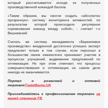
который рассчитывается исходя из полученных
производственной командой баллов.
«Таким образом, мы смогли создать «абсолютно
прозрачную» систему мониторинга активностей, по
результатам которой происходило регулярное
соревнование команд между собой», - считает г-н
Вишневский.
Считать же систему менеджмента «Бережливое
производство» внедренной достаточно успешно эксперт
предлагает только в том случае, если персонал в
большинстве своем ежемесячно принимает участие в
процессах улучшений, выдвижении предложений по
оптимизации. Но при этом отмечает, что процессы
совершенствования и оптимизации на самом деле
никогда не заканчиваются.
Портал о розничной и оптовой
торговле
TradeMaster.UA
Присоединяйтесь к профессионалам торговли
на
нашей странице FB