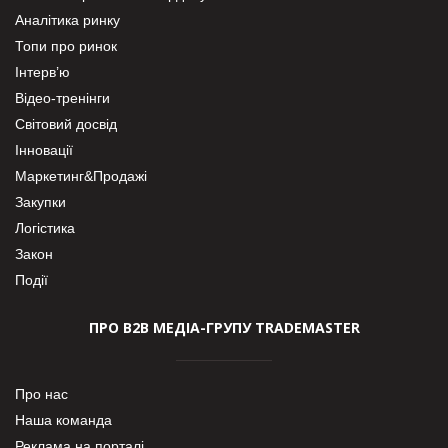
Аналітика ринку
Топи про ринок
Інтерв’ю
Відео-тренінги
Світовий досвід
Інновації
Маркетинг&Продажі
Закупки
Логістика
Закон
Події
ПРО В2В МЕДІА-ГРУПУ TRADEMASTER
Про нас
Наша команда
Реклама на порталі