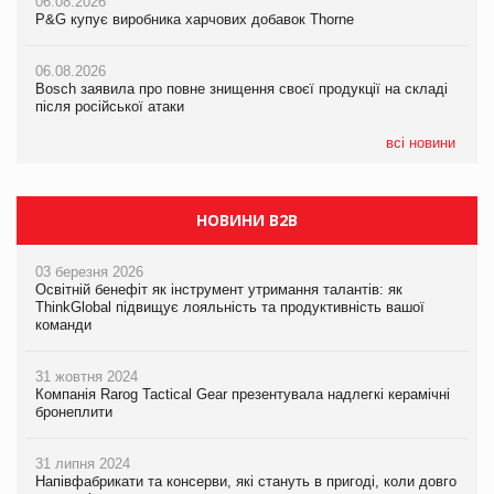
06.08.2026
06.08.2026
06.08.2026
P&G купує виробника харчових добавок Thorne
P&G купує виробника харчових добавок Thorne
P&G купує виробника харчових добавок Thorne
06.08.2026
06.08.2026
06.08.2026
Bosch заявила про повне знищення своєї продукції на складі
Bosch заявила про повне знищення своєї продукції на складі
Bosch заявила про повне знищення своєї продукції на складі
після російської атаки
після російської атаки
після російської атаки
всі новини
НОВИНИ B2B
03 березня 2026
Освітній бенефіт як інструмент утримання талантів: як
ThinkGlobal підвищує лояльність та продуктивність вашої
команди
31 жовтня 2024
Компанія Rarog Tactical Gear презентувала надлегкі керамічні
бронеплити
31 липня 2024
Напівфабрикати та консерви, які стануть в пригоді, коли довго