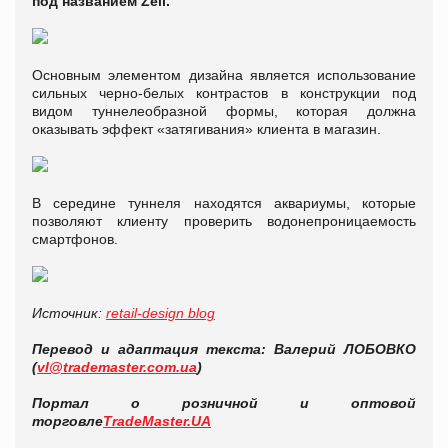
под названием Zeil.
Основным элементом дизайна является использование
сильных черно-белых контрастов в конструкции под
видом туннелеобразной формы, которая должна
оказывать эффект «затягивания» клиента в магазин.
В середине туннеля находятся аквариумы, которые
позволяют клиенту проверить водонепроницаемость
смартфонов.
Источник:
retail-design blog
Перевод и адаптация текста: Валерий ЛОБОВКО
(
vl@trademaster.com.ua
)
Портал о розничной и оптовой
торговле
TradeMaster.UA