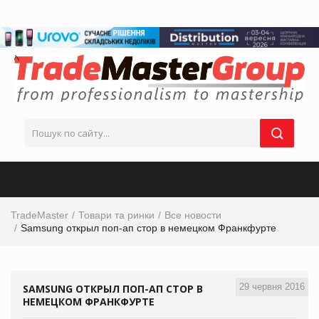
TradeMaster
Товари та ринки
Все новости
Samsung открыл поп-ап стор в немецком Франкфурте
29 червня 2016
SAMSUNG ОТКРЫЛ ПОП-АП СТОР В
НЕМЕЦКОМ ФРАНКФУРТЕ