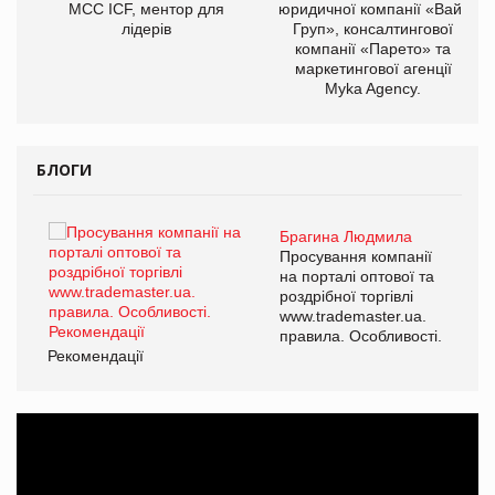
МСС ICF, ментор для
юридичної компанії «Вайз
лідерів
Груп», консалтингової
компанії «Парето» та
маркетингової агенції
Myka Agency.
БЛОГИ
Брагина Людмила
ї
Просування компанії
а
на порталі оптової та
роздрібної торгівлі
www.trademaster.ua.
і.
правила. Особливості.
Рекомендації
Ре