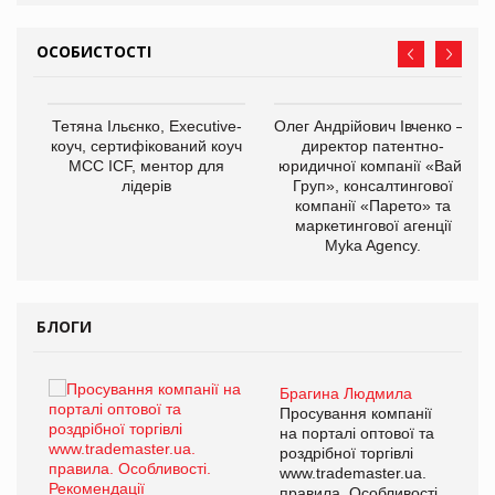
ОСОБИСТОСТІ
,
Тетяна Ільєнко, Executive-
Олег Андрійович Івченко —
ОВ
коуч, сертифікований коуч
директор патентно-
МСС ICF, ментор для
юридичної компанії «Вайз
лідерів
Груп», консалтингової
компанії «Парето» та
маркетингової агенції
Myka Agency.
БЛОГИ
Брагина Людмила
ї
Просування компанії
а
на порталі оптової та
роздрібної торгівлі
www.trademaster.ua.
і.
правила. Особливості.