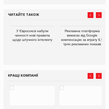
ЧИТАЙТЕ ТАКОЖ
У Євросоюзі набули
Рекламна платформа
го
чинності нові правила
вимагає від Google
щодо штучного інтелекту
компенсацію за втрату 6,9
трлн рекламних показів
КРАЩІ КОМПАНІЇ