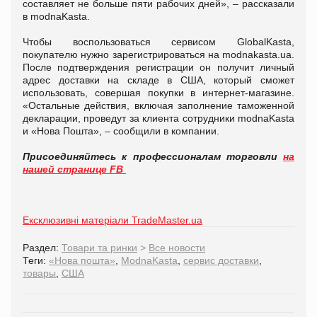
составляет не больше пяти рабочих дней», – рассказали
в modnaKasta.
Чтобы воспользоваться сервисом GlobalKasta,
покупателю нужно зарегистрироваться на modnakasta.ua.
После подтверждения регистрации он получит личный
адрес доставки на складе в США, который сможет
использовать, совершая покупки в интернет-магазине.
«Остальные действия, включая заполнение таможенной
декларации, проведут за клиента сотрудники modnaKasta
и «Нова Пошта», – сообщили в компании.
Присоединяйтесь к профессионалам торговли
на
нашей странице FB
Ексклюзивні матеріали TradeMaster.ua
Раздел:
Товари та ринки
>
Все новости
Теги:
«Нова пошта»
,
МodnaKasta
,
сервис доставки
,
товары
,
США