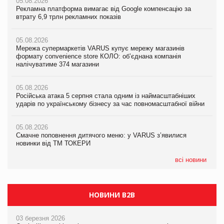
05.08.2026
05.08.2026
05.08.2026
Рекламна платформа вимагає від Google компенсацію за
Рекламна платформа вимагає від Google компенсацію за
Рекламна платформа вимагає від Google компенсацію за
втрату 6,9 трлн рекламних показів
втрату 6,9 трлн рекламних показів
втрату 6,9 трлн рекламних показів
05.08.2026
05.08.2026
05.08.2026
Мережа супермаркетів VARUS купує мережу магазинів
Мережа супермаркетів VARUS купує мережу магазинів
Adidas витратила понад $1 млрд на маркетинг за квартал
формату convenience store КОЛО: об’єднана компанія
формату convenience store КОЛО: об’єднана компанія
налічуватиме 374 магазини
налічуватиме 374 магазини
05.08.2026
Amazon звинуватили у недостовірній рекламі екологічних
05.08.2026
05.08.2026
продуктів
Російська атака 5 серпня стала одним із наймасштабніших
Російська атака 5 серпня стала одним із наймасштабніших
ударів по українському бізнесу за час повномасштабної війни
ударів по українському бізнесу за час повномасштабної війни
05.08.2026
AstraZeneca обговорює найбільшу угоду десятиліття
05.08.2026
05.08.2026
Смачне поповнення дитячого меню: у VARUS з’явилися
Смачне поповнення дитячого меню: у VARUS з’явилися
новинки від ТМ ТОКЕРИ
новинки від ТМ ТОКЕРИ
всі новини
НОВИНИ B2B
03 березня 2026