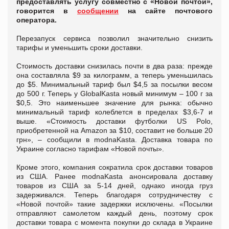
предоставлять услугу совместно с «Новой почтой»,
говорится в
сообщении
на сайте почтового
оператора.
Перезапуск сервиса позволил значительно снизить
тарифы и уменьшить сроки доставки.
Стоимость доставки снизилась почти в два раза: прежде
она составляла $9 за килограмм, а теперь уменьшилась
до $5. Минимальный тариф был $4,5 за посылки весом
до 500 г. Теперь у GlobalKasta новый минимум – 100 г за
$0,5. Это наименьшее значение для рынка: обычно
минимальный тариф колеблется в пределах $3,6-7 и
выше. «Стоимость доставки футболки US Polo,
приобретенной на Amazon за $10, составит не больше 20
грн», – сообщили в modnaKasta. Доставка товара по
Украине согласно тарифам «Новой почты».
Кроме этого, компания сократила срок доставки товаров
из США. Ранее modnaKasta анонсировала доставку
товаров из США за 5-14 дней, однако иногда груз
задерживался. Теперь благодаря сотрудничеству с
«Новой почтой» такие задержки исключены. «Посылки
отправляют самолетом каждый день, поэтому срок
доставки товара с момента покупки до склада в Украине