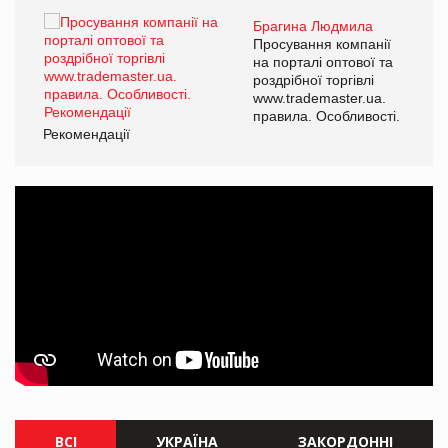
Брагина Людмила
ї
Просування компанії
а
на порталі оптової та
роздрібної торгівлі
www.trademaster.ua.
і.
правила. Особливості.
Рекомендації
Ре
ВСІ
УКРАЇНА
ЗАКОРДОННІ