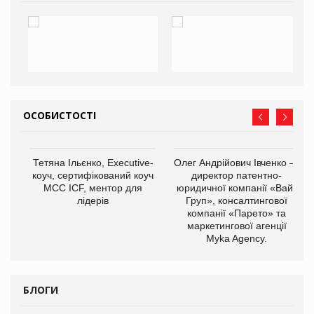
ОСОБИСТОСТІ
,
Тетяна Ільєнко, Executive-
Олег Андрійович Івченко —
ОВ
коуч, сертифікований коуч
директор патентно-
МСС ICF, ментор для
юридичної компанії «Вайз
лідерів
Груп», консалтингової
компанії «Парето» та
маркетингової агенції
Myka Agency.
БЛОГИ