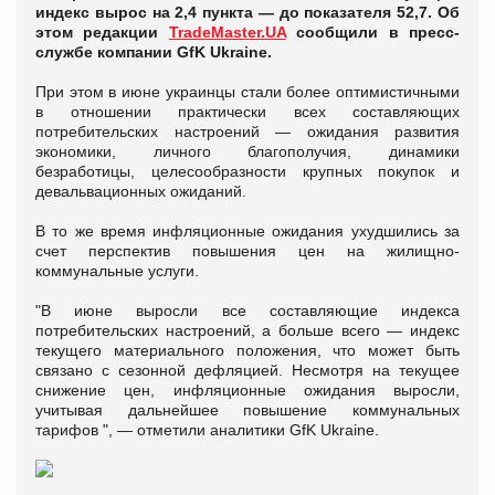
индекс вырос на 2,4 пункта — до показателя 52,7. Об
этом редакции
TradeMaster.UA
сообщили в пресс-
службе компании GfK Ukraine.
При этом в июне украинцы стали более оптимистичными
в отношении практически всех составляющих
потребительских настроений — ожидания развития
экономики, личного благополучия, динамики
безработицы, целесообразности крупных покупок и
девальвационных ожиданий.
В то же время инфляционные ожидания ухудшились за
счет перспектив повышения цен на жилищно-
коммунальные услуги.
"В июне выросли все составляющие индекса
потребительских настроений, а больше всего — индекс
текущего материального положения, что может быть
связано с сезонной дефляцией. Несмотря на текущее
снижение цен, инфляционные ожидания выросли,
учитывая дальнейшее повышение коммунальных
тарифов ", — отметили аналитики GfK Ukraine.