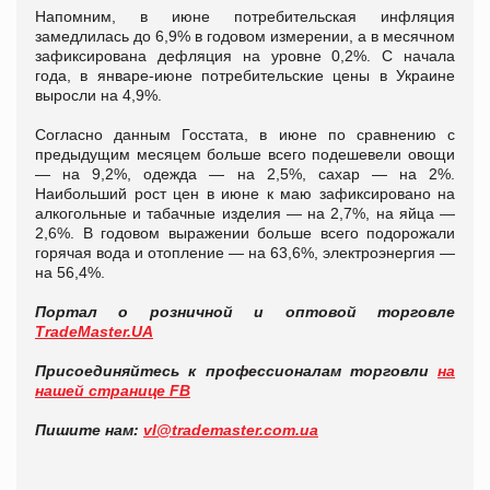
Напомним, в июне потребительская инфляция
замедлилась до 6,9% в годовом измерении, а в месячном
зафиксирована дефляция на уровне 0,2%. С начала
года, в январе-июне потребительские цены в Украине
выросли на 4,9%.
Согласно данным Госстата, в июне по сравнению с
предыдущим месяцем больше всего подешевели овощи
— на 9,2%, одежда — на 2,5%, сахар — на 2%.
Наибольший рост цен в июне к маю зафиксировано на
алкогольные и табачные изделия — на 2,7%, на яйца —
2,6%. В годовом выражении больше всего подорожали
горячая вода и отопление — на 63,6%, электроэнергия —
на 56,4%.
Портал о розничной и оптовой торговле
TradeMaster.UA
Присоединяйтесь к профессионалам торговли
на
нашей странице FB
Пишите нам:
vl@trademaster.com.ua