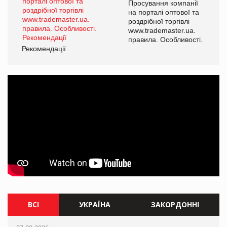
ї
Просування компанії
а
на порталі оптової та
роздрібної торгівлі
www.trademaster.ua.
і.
правила. Особливості.
Рекомендації
Ре
ВСІ
УКРАЇНА
ЗАКОРДОННІ