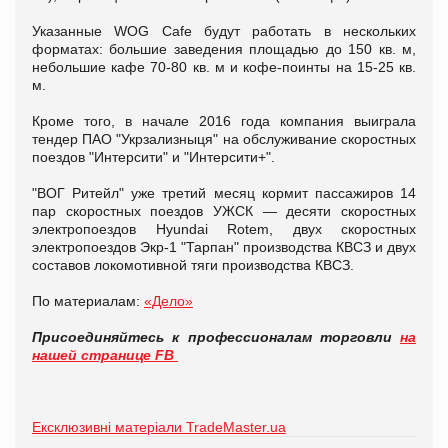
Указанные WOG Cafe будут работать в нескольких
форматах: большие заведения площадью до 150 кв. м,
небольшие кафе 70-80 кв. м и кофе-поинты на 15-25 кв.
м.
Кроме того, в начале 2016 года компания выиграла
тендер ПАО "Укрзализныця" на обслуживание скоростных
поездов "Интерсити" и "Интерсити+".
"ВОГ Ритейл" уже третий месяц кормит пассажиров 14
пар скоростных поездов УЖСК — десяти скоростных
электропоездов Hyundai Rotem, двух скоростных
электропоездов Экр-1 "Тарпан" производства КВСЗ и двух
составов локомотивной тяги производства КВСЗ.
По материалам:
«Дело»
Присоединяйтесь к профессионалам торговли
на
нашей странице FB
Ексклюзивні матеріали TradeMaster.ua