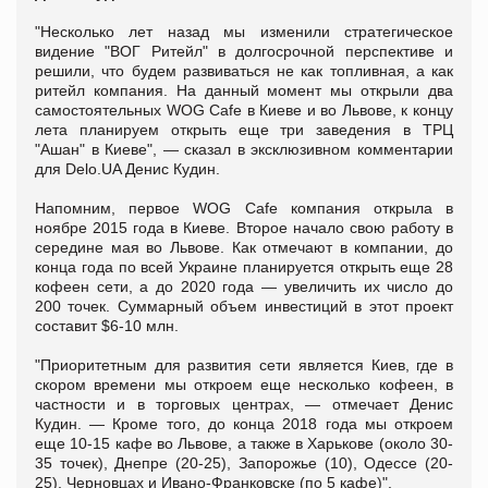
"Несколько лет назад мы изменили стратегическое
видение "ВОГ Ритейл" в долгосрочной перспективе и
решили, что будем развиваться не как топливная, а как
ритейл компания. На данный момент мы открыли два
самостоятельных WOG Cafe в Киеве и во Львове, к концу
лета планируем открыть еще три заведения в ТРЦ
"Ашан" в Киеве", — сказал в эксклюзивном комментарии
для Delo.UA Денис Кудин.
Напомним, первое WOG Cafe компания открыла в
ноябре 2015 года в Киеве. Второе начало свою работу в
середине мая во Львове. Как отмечают в компании, до
конца года по всей Украине планируется открыть еще 28
кофеен сети, а до 2020 года — увеличить их число до
200 точек. Суммарный объем инвестиций в этот проект
составит $6-10 млн.
"Приоритетным для развития сети является Киев, где в
скором времени мы откроем еще несколько кофеен, в
частности и в торговых центрах, — отмечает Денис
Кудин. — Кроме того, до конца 2018 года мы откроем
еще 10-15 кафе во Львове, а также в Харькове (около 30-
35 точек), Днепре (20-25), Запорожье (10), Одессе (20-
25), Черновцах и Ивано-Франковске (по 5 кафе)".