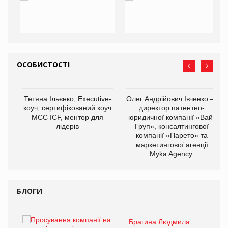
ОСОБИСТОСТІ
,
Тетяна Ільєнко, Executive-
Олег Андрійович Івченко —
ОВ
коуч, сертифікований коуч
директор патентно-
МСС ICF, ментор для
юридичної компанії «Вайз
лідерів
Груп», консалтингової
компанії «Парето» та
маркетингової агенції
Myka Agency.
БЛОГИ
Брагина Людмила