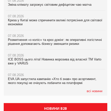
07.08.2026
07.08.2026
07.08.2026
Зміна клімату загрожує світовим дефіцитом чаю матча
Зміна клімату загрожує світовим дефіцитом чаю матча
Зміна клімату загрожує світовим дефіцитом чаю матча
07.08.2026
07.08.2026
07.08.2026
Криза у Китаї може спричинити великі потрясіння для світової
Криза у Китаї може спричинити великі потрясіння для світової
Криза у Китаї може спричинити великі потрясіння для світової
економіки
економіки
економіки
07.08.2026
07.08.2026
07.08.2026
Розмитнення «з коліс» та крос-докінг: як оперативні логістичні
Розмитнення «з коліс» та крос-докінг: як оперативні логістичні
Kraft Heinz скоротила збиток у першому півріччі
рішення допомагають бізнесу зменшити ризики
рішення допомагають бізнесу зменшити ризики
07.08.2026
07.08.2026
07.08.2026
Продажі Hugo Boss впали на 9%
ICE BOSS цього літа! Новинка морозива від власної ТМ Varto
ICE BOSS цього літа! Новинка морозива від власної ТМ Varto
вже у VARUS
вже у VARUS
07.08.2026
Франція заборонила рекламні дзвінки без згоди клієнтів
07.08.2026
07.08.2026
EVA.UA запустила кампанію «Хто б знав» про асортимент,
EVA.UA запустила кампанію «Хто б знав» про асортимент,
якого покупці не очікують побачити на платформі
якого покупці не очікують побачити на платформі
всі новини
НОВИНИ B2B