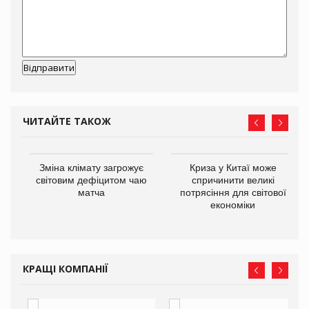
ЧИТАЙТЕ ТАКОЖ
Зміна клімату загрожує
Криза у Китаї може
ne
світовим дефіцитом чаю
спричинити великі
матча
потрясіння для світової
економіки
КРАЩІ КОМПАНІЇ