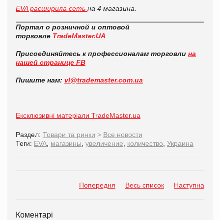
EVA расширила сеть
на 4 магазина.
Портал о розничной и оптовой
торговле
TradeMaster.UA
Присоединяйтесь к профессионалам торговли
на
нашей странице FB
Пишите нам:
vl@trademaster.com.ua
Ексклюзивні матеріали TradeMaster.ua
Раздел:
Товари та ринки
>
Все новости
Теги:
EVA
,
магазины
,
увеличение
,
количество
,
Украина
Попередня
Весь список
Наступна
Коментарі