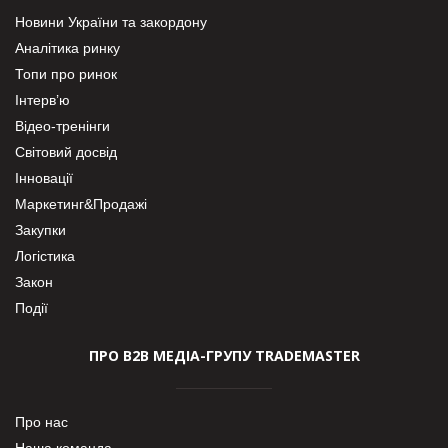
Новини України та закордону
Аналітика ринку
Топи про ринок
Інтерв’ю
Відео-тренінги
Світовий досвід
Інновації
Маркетинг&Продажі
Закупки
Логістика
Закон
Події
ПРО В2В МЕДІА-ГРУПУ TRADEMASTER
Про нас
Наша команда