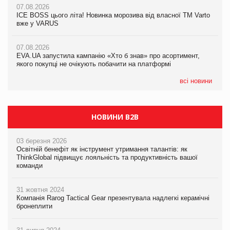
07.08.2026
07.08.2026
Продажі Hugo Boss впали на 9%
ICE BOSS цього літа! Новинка морозива від власної ТМ Varto
ICE BOSS цього літа! Новинка морозива від власної ТМ Varto
вже у VARUS
вже у VARUS
07.08.2026
Франція заборонила рекламні дзвінки без згоди клієнтів
07.08.2026
07.08.2026
EVA.UA запустила кампанію «Хто б знав» про асортимент,
EVA.UA запустила кампанію «Хто б знав» про асортимент,
якого покупці не очікують побачити на платформі
якого покупці не очікують побачити на платформі
всі новини
НОВИНИ B2B
03 березня 2026
Освітній бенефіт як інструмент утримання талантів: як
ThinkGlobal підвищує лояльність та продуктивність вашої
команди
31 жовтня 2024
Компанія Rarog Tactical Gear презентувала надлегкі керамічні
бронеплити