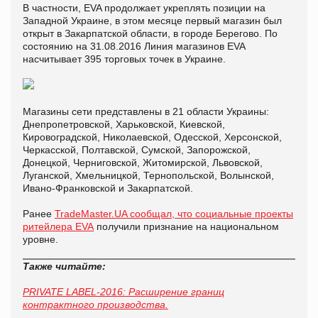
В частности, EVA продолжает укреплять позиции на
Западной Украине, в этом месяце первый магазин был
открыт в Закарпатской области, в городе Берегово. По
состоянию на 31.08.2016 Линия магазинов EVA
насчитывает 395 торговых точек в Украине.
Магазины сети представлены в 21 области Украины:
Днепропетровской, Харьковской, Киевской,
Кировоградской, Николаевской, Одесской, Херсонской,
Черкасской, Полтавской, Сумской, Запорожской,
Донецкой, Черниговской, Житомирской, Львовской,
Луганской, Хмельницкой, Тернопольской, Волынской,
Ивано-Франковской и Закарпатской.
Ранее
TradeMaster.UA сообщал, что социальные проекты
ритейлера EVA
получили признание на национальном
уровне.
Также читайте:
PRIVATE LABEL-2016: Расширение границ
контрактного производства.