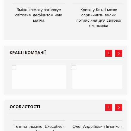
Зміна клімату загрожує
Криза у Китаї може
ne
світовим дефіцитом чаю
спричинити великі
матча
потрясіння для світової
економіки
КРАЩІ КОМПАНІЇ
ОСОБИСТОСТІ
,
Тетяна Ільєнко, Executive-
Олег Андрійович Івченко —