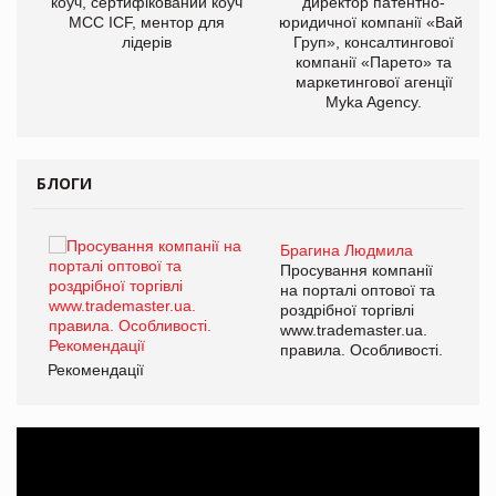
ОВ
коуч, сертифікований коуч
директор патентно-
МСС ICF, ментор для
юридичної компанії «Вайз
лідерів
Груп», консалтингової
компанії «Парето» та
маркетингової агенції
Myka Agency.
БЛОГИ
Брагина Людмила
ї
Просування компанії
а
на порталі оптової та
роздрібної торгівлі
www.trademaster.ua.
і.
правила. Особливості.
Рекомендації
Ре