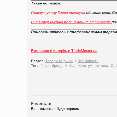
Также читайте:
Главную улицу Киева покинула
одежная сеть Ga
Ритейлер Michael Kors изменит стратегию
пр
Присоединяйтесь к профессионалам торго
Ексклюзивні матеріали TradeMaster.ua
Раздел:
Товари та ринки
>
Все новости
Теги:
Фешн-бренд
,
Michael Kors
,
умные часы
,
СШ
Коментарі
Ваш коментар буде першим.