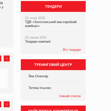
ід
кампанію «Хто б знав» про
збиток у першому півріччі
ТЕНДЕРИ
е у
асортимент, якого покупці
не очікують побачити на
платформі
21 січня 2026
ТДВ «Золотоніський маслоробний
комбінат»
03 липня 2023
Тендери компанії
Всі тендери
ТРЕНІНГОВИЙ ЦЕНТР
Яна Олентир
Тетяна Ільєнко
повний список
НАЙБЛИЖЧА КОНФЕРЕНЦІЯ