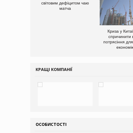
світовим дефіцитом чаю
матча
ує виробника
Криза у Кита
добавок Thorne
спричинити 
потрясіння для 
економі
КРАЩІ КОМПАНІЇ
ОСОБИСТОСТІ