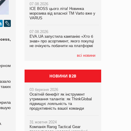
07.08.2026
07.08.2026
ICE BOSS цього літа! Новинка
ICE BOSS цього літа! Новинка
07.08.2026
морозива від власної ТМ Varto вже у
морозива від власної ТМ Varto вже у
Франція заборонила рекламні дзвінки
VARUS
VARUS
без згоди клієнтів
07.08.2026
07.08.2026
EVA.UA запустила кампанію «Хто б
EVA.UA запустила кампанію «Хто б
cess,
знав» про асортимент, якого покупці
знав» про асортимент, якого покупці
не очікують побачити на платформі
не очікують побачити на платформі
всі новини
черном
НОВИНИ B2B
азало
таких
03 березня 2026
Освітній бенефіт як інструмент
утримання талантів: як ThinkGlobal
ирила
підвищує лояльність та
евшую
продуктивність вашої команди
31 жовтня 2024
.
Компанія Rarog Tactical Gear