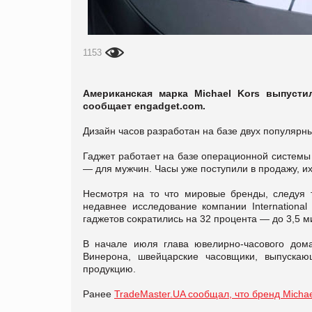
1153
Американская марка Michael Kors выпуст
сообщает engadget.com.
Дизайн часов разработан на базе двух популярны
Гаджет работает на базе операционной системы 
— для мужчин. Часы уже поступили в продажу, их
Несмотря на то что мировые бренды, следуя т
недавнее исследование компании International
гаджетов сократились на 32 процента — до 3,5 м
В начале июля глава ювелирно-часового дома
Винерона, швейцарские часовщики, выпуска
продукцию.
Ранее
TradeMaster.UA сообщал, что бренд Michae