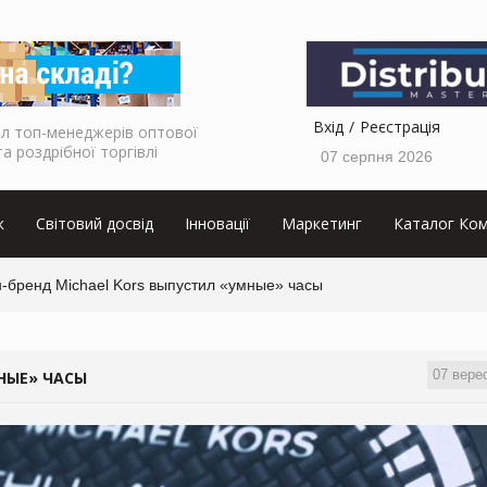
Вхід
Реєстрація
л топ-менеджерів оптової
та роздрібної торгівлі
07 серпня 2026
к
Світовий досвід
Інновації
Маркетинг
Каталог Ком
-бренд Michael Kors выпустил «умные» часы
07 вере
НЫЕ» ЧАСЫ