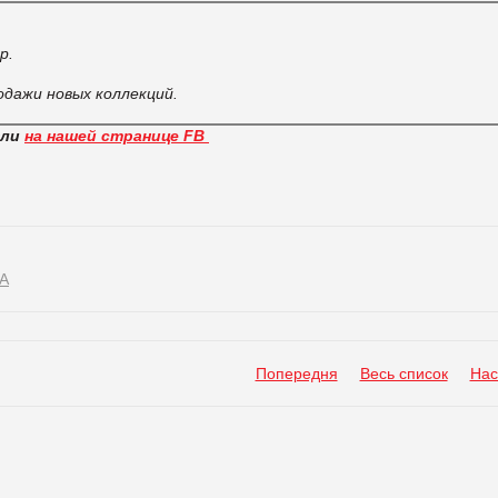
p.
одажи новых коллекций.
вли
на нашей странице FB
А
Попередня
Весь список
Нас