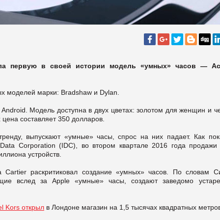
ила первую в своей истории модель «умных» часов — Ac
х моделей марки: Bradshaw и Dylan.
Android. Модель доступна в двух цветах: золотом для женщин и 
 цена составляет 350 долларов.
ренду, выпускают «умные» часы, спрос на них падает. Как пок
 Data Corporation (IDC), во втором квартале 2016 года продажи 
иллиона устройств.
 Cartier раскритиковал создание «умных» часов. По словам С
ющие вслед за Apple «умные» часы, создают заведомо устар
l Kors открыл
в Лондоне магазин на 1,5 тысячах квадратных метров