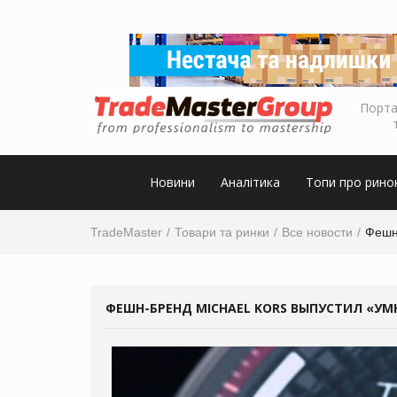
Порта
Новини
Аналітика
Топи про рино
TradeMaster
Товари та ринки
Все новости
Фешн
ФЕШН-БРЕНД MICHAEL KORS ВЫПУСТИЛ «УМ