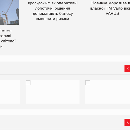
крос-докінг: як оперативні
Новинка морозива в
логістичні рішення
власної ТМ Varto вж
допомагають бізнесу
VARUS
зменшити ризики
ї може
великі
світової
ки