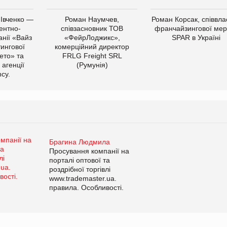
 Івченко —
Роман Наумчев,
Роман Корсак, співвла
ентно-
співзасновник ТОВ
франчайзингової мер
нії «Вайз
«ФейрЛоджикс»,
SPAR в Україні
тингової
комерційний директор
ето» та
FRLG Freight SRL
 агенції
(Румунія)
cy.
Брагина Людмила
Просування компанії на
порталі оптової та
роздрібної торгівлі
www.trademaster.ua.
правила. Особливості.