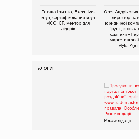
Тетяна Ільєнко, Executive-
Олег Андрійович
коуч, сертифікований коуч
директор пат
МСС ICF, ментор для
юридичної компа
лідерів
Груп», консал
компанії «Пар
маркетингової
арас Ігорович,
Myka Agen
иробництва ТОВ
Герчак"
БЛОГИ
Брагина Людмила
Просування компанії на
порталі оптової та роздрібної
торгівлі www.trademaster.ua.
правила. Особливості.
Рекомендації
Рекомендації