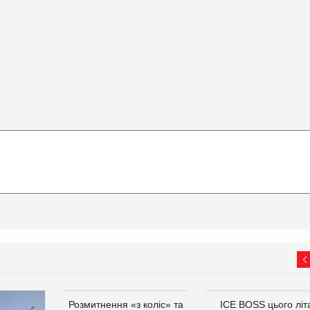
Розмитнення «з коліс» та
ICE BOSS цього літ