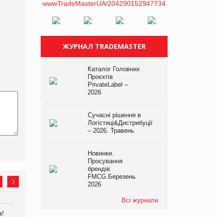
ЖУРНАЛ TRADEMASTER
Каталог Головних
Проєктів
PrivateLabel –
2026
Сучасні рішення в
Логістиці&Дистрибуції
– 2026. Травень
Новинки.
Просування
брендів
FMCG.Березень
2026
Всі журнали
а!
EVA.UA запустила
Kraft Heinz скоротила