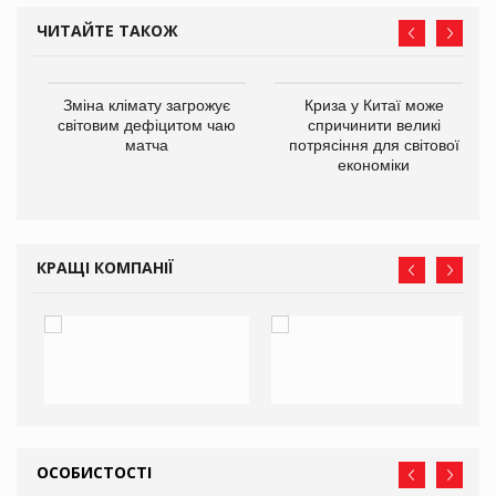
ЧИТАЙТЕ ТАКОЖ
Зміна клімату загрожує
Криза у Китаї може
ne
світовим дефіцитом чаю
спричинити великі
матча
потрясіння для світової
економіки
КРАЩІ КОМПАНІЇ
ОСОБИСТОСТІ