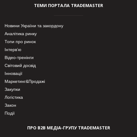
ТЕМИ ПОРТАЛА TRADEMASTER
Новини України та закордону
Аналітика ринку
Топи про ринок
Інтерв’ю
Відео-тренінги
Світовий досвід
Інновації
Маркетинг&Продажі
Закупки
Логістика
Закон
Події
ПРО В2В МЕДІА-ГРУПУ TRADEMASTER