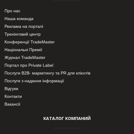
Про нас
Наша команда
Реклама на порталі
Тренінговий центр
Конференції TradeMaster
Національні Премії
Журнал TradeMaster
Портал про Private Label
Послуги В2В- маркетингу та PR для клієнтів
Послуги з надання інформації
Відгуки
Контакти
Вакансії
КАТАЛОГ КОМПАНИЙ