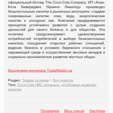
официальный ботлер The Coca-Cola Company. ИП «Кока-
Кола Бевериджиз Украина Лимитед» производит
безалкогольные напитки в различных категориях: сладкие
газированные напитки, соки, вода, энергетические
напитки и холодные чаи. Компания придерживается
принципов устойчивого развития с целью создания
ценностей для своего бизнеса и для общества. Эта
политика предусматривает удовлетворение
потребностей потребителей в выборе безалкогольных
напитков, поощрения открытых рабочих отношений,
ведение бизнеса в условиях бережного отношения к
окружающей среде и осуществление весомых вкладов в
социально-экономическое развитие местных общин.
Ексклюзивні матеріали TradeMaster.ua
Раздел:
Товари та ринки
>
Все новости
Теги:
Coca-Cola HBC признана
,
устойчивое развитие
,
напитки
Попередня
Весь список
Наступна