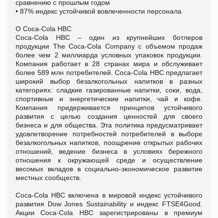
сравнению с прошлым годом
• 87% индекс устойчивой вовлеченности персонала
О Coca-Cola HBC
Coca-Cola HBC – один из крупнейших ботлеров
продукции The Coca-Cola Company с объемом продаж
более чем 2 миллиарда условных упаковок продукции.
Компания работает в 28 странах мира и обслуживает
более 589 млн потребителей. Coca-Cola HBC предлагает
широкий выбор безалкогольных напитков в разных
категориях: сладкие газированные напитки, соки, вода,
спортивные и энергетические напитки, чай и кофе.
Компания придерживается принципов устойчивого
развития с целью создания ценностей для своего
бизнеса и для общества. Эта политика предусматривает
удовлетворение потребностей потребителей в выборе
безалкогольных напитков, поощрение открытых рабочих
отношений, ведение бизнеса в условиях бережного
отношения к окружающей среде и осуществление
весомых вкладов в социально-экономическое развитие
местных сообществ.
Coca-Cola HBC включена в мировой индекс устойчивого
развития Dow Jones Sustainability и индекс FTSE4Good.
Акции Coca-Cola HBC зарегистрированы в премиум