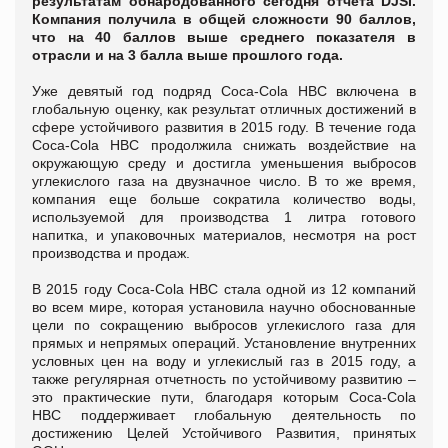
результатам обнародованного сегодня отчета DJSI.
Компания получила в общей сложности 90 баллов,
что на 40 баллов выше среднего показателя в
отрасли и на 3 балла выше прошлого года.
Уже девятый год подряд Coca-Cola HBC включена в
глобальную оценку, как результат отличных достижений в
сфере устойчивого развития в 2015 году. В течение года
Coca-Cola HBC продолжила снижать воздействие на
окружающую среду и достигла уменьшения выбросов
углекислого газа на двузначное число. В то же время,
компания еще больше сократила количество воды,
используемой для производства 1 литра готового
напитка, и упаковочных материалов, несмотря на рост
производства и продаж.
В 2015 году Coca-Cola HBC стала одной из 12 компаний
во всем мире, которая установила научно обоснованные
цели по сокращению выбросов углекислого газа для
прямых и непрямых операций. Установление внутренних
условных цен на воду и углекислый газ в 2015 году, а
также регулярная отчетность по устойчивому развитию –
это практические пути, благодаря которым Coca-Cola
HBC поддерживает глобальную деятельность по
достижению Целей Устойчивого Развития, принятых