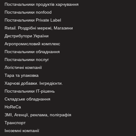
Постачальники продуктів харчування
Постачальники nonfood
Постачальники Private Label
Retail. Роздрібні мережі, Магазини
Дистрибутори України
Агропромисловий комплекс
Постачальники обладнання
Постачальники послуг
Логістичні компанії
Тара та упаковка
Харчові добавки. Інгредієнти.
Постачальники IT-рішень
Складське обладнання
HoReCa
ЗМІ, Агенції, реклама, поліграфія
Транспорт
Іноземні компанії