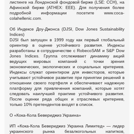
листинге на Лондонской фондовой бирже (LSE: CCH), на
Афинской бирже (ATHEX: EEE). Для получения более
подробной информации посетите www.coca-
colahellenic.com.
Об Индексе Доу-Джонса (DJSI, Dow Jones Sustainability
Indices)
DJSI был запущен в 1999 году как первый глобальный
ориентир в оценке устойчивого развития. Индексы
разработаны в сотрудничестве с RobecoSAM и S&P Dow
Jones Indices. Группа отслеживает динамику акций
ведущих мировых компаний с точки зрения
экономических, экологических и социальных критериев.
Индексы служат ориентиром для инвесторов, которые
учитывают устойчивое развитие при принятии решений в
отношении своего портфеля и обеспечивают надежную
платформу для привлечения компаний, которые хотят
следовать наилучшей практике устойчивого развития.
После оценки ряда общих и отраслевых критериев,
только 10% претендентов входят в список.
О «Кока-Кола Бевериджиз Украина»
ИП «Кока-Кола Бевериджиз Украина Лимитед» — лидер
украинского рынка безалкогольных напитков,