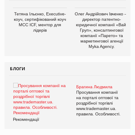
,
Тетяна Ільєнко, Executive-
Олег Андрійович Івченко —
ОВ
коуч, сертифікований коуч
директор патентно-
МСС ICF, ментор для
юридичної компанії «Вайз
лідерів
Груп», консалтингової
компанії «Парето» та
маркетингової агенції
Myka Agency.
БЛОГИ
Брагина Людмила
ї
Просування компанії
а
на порталі оптової та
роздрібної торгівлі
www.trademaster.ua.
і.
правила. Особливості.
Рекомендації
Ре