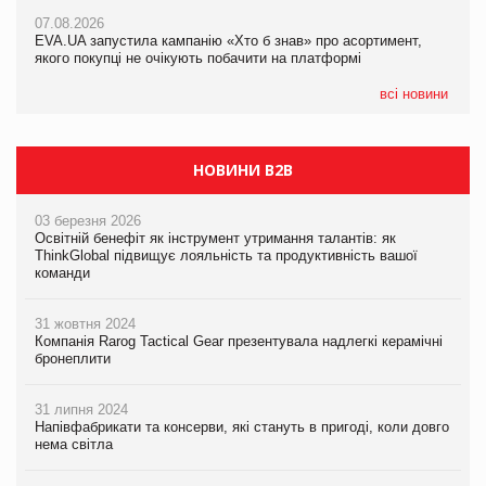
Франція заборонила рекламні дзвінки без згоди клієнтів
07.08.2026
07.08.2026
EVA.UA запустила кампанію «Хто б знав» про асортимент,
EVA.UA запустила кампанію «Хто б знав» про асортимент,
якого покупці не очікують побачити на платформі
якого покупці не очікують побачити на платформі
всі новини
НОВИНИ B2B
03 березня 2026
Освітній бенефіт як інструмент утримання талантів: як
ThinkGlobal підвищує лояльність та продуктивність вашої
команди
31 жовтня 2024
Компанія Rarog Tactical Gear презентувала надлегкі керамічні
бронеплити
31 липня 2024
Напівфабрикати та консерви, які стануть в пригоді, коли довго
нема світла