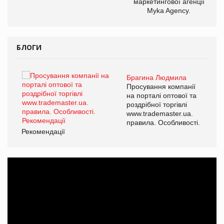
маркетингової агенції
Myka Agency.
БЛОГИ
Брагина Людмила
ї
Просування компанії
а
на порталі оптової та
роздрібної торгівлі
www.trademaster.ua.
і.
правила. Особливості.
Рекомендації
Ре