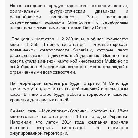
Новое заведение порадует харьковчан технологичностью,
оригинальным футуристическим дизайном и
разнообразием киносеансов. Залы оснащены
современными экранами SilverScreen с серебряным
покрытием и звуковыми системами Dolby Digital.
Площадь кинотеатра - 2 230 кв. м, а общее количество
мест – 1 365. В новом кинотеатре - кожаные кресла
повышенной комфортности SuperLux, которые легко
раскладываются в двухместный диванчик. Именно эти
кресла стали визитной карточкой кинотеатров Multiplex по
всей Украине. В каждом кинозале есть места для людей с
ограниченными возможностями.
На территории кинотеатра будет открыто M Сafе, где
гости смогут подкрепиться свежей выпечкой и ароматным
кофе. В кинотеатре будут работать гардероб и камеры
хранения для личных вещей.
Сейчас сеть «Мультиплекс-Холдинг» состоит из 18-ти
многозальных кинотеатров в 13-ти городах Украины.
Напомним, что летом 2014 года компания приняла
решение закрыть кинотеатры на временно
оккупированной территории.