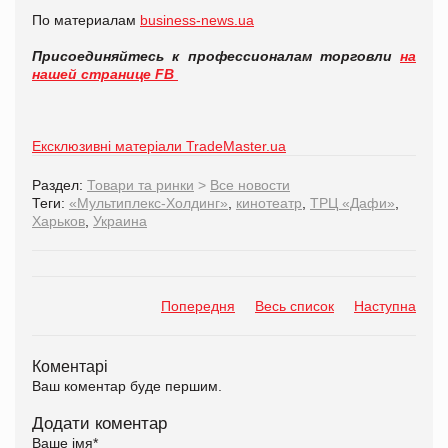
По материалам
business-news.ua
Присоединяйтесь к профессионалам торговли
на
нашей странице FB
Ексклюзивні матеріали TradeMaster.ua
Раздел:
Товари та ринки
>
Все новости
Теги:
«Мультиплекс-Холдинг»
,
кинотеатр
,
ТРЦ «Дафи»
,
Харьков
,
Украина
Попередня
Весь список
Наступна
Коментарі
Ваш коментар буде першим.
Додати коментар
Ваше імя
*