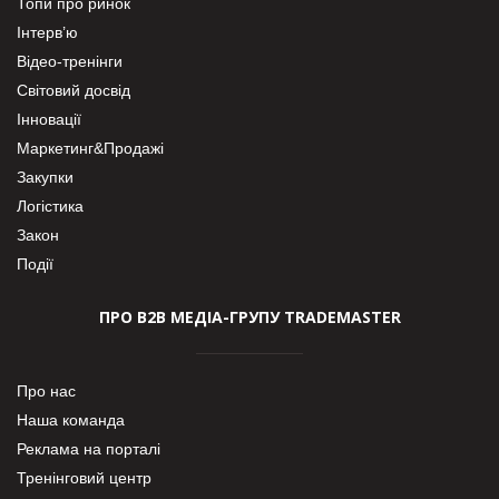
Топи про ринок
Інтерв’ю
Відео-тренінги
Світовий досвід
Інновації
Маркетинг&Продажі
Закупки
Логістика
Закон
Події
ПРО В2В МЕДІА-ГРУПУ TRADEMASTER
Про нас
Наша команда
Реклама на порталі
Тренінговий центр