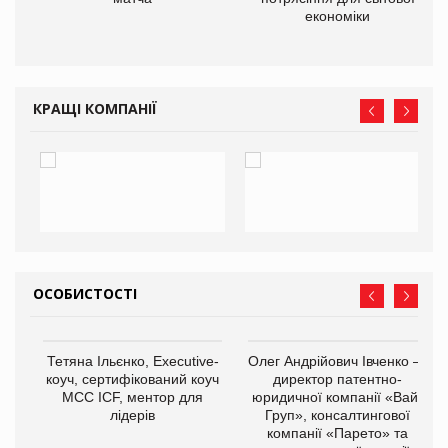
економіки
КРАЩІ КОМПАНІЇ
ОСОБИСТОСТІ
,
Тетяна Ільєнко, Executive-
Олег Андрійович Івченко —
ОВ
коуч, сертифікований коуч
директор патентно-
МСС ICF, ментор для
юридичної компанії «Вайз
лідерів
Груп», консалтингової
компанії «Парето» та