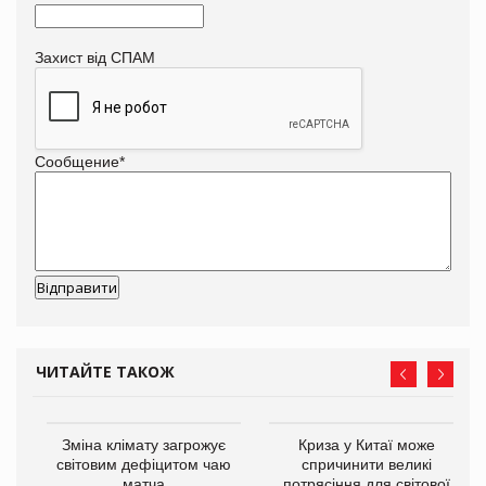
Захист від СПАМ
Сообщение
*
ЧИТАЙТЕ ТАКОЖ
Зміна клімату загрожує
Криза у Китаї може
ne
світовим дефіцитом чаю
спричинити великі
матча
потрясіння для світової