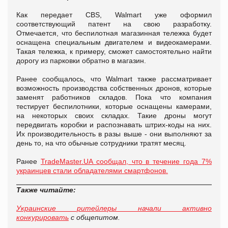
Как передает CBS, Walmart уже оформил
соответствующий патент на свою разработку.
Отмечается, что беспилотная магазинная тележка будет
оснащена специальным двигателем и видеокамерами.
Такая тележка, к примеру, сможет самостоятельно найти
дорогу из парковки обратно в магазин.
Ранее сообщалось, что Walmart также рассматривает
возможность производства собственных дронов, которые
заменят работников складов. Пока что компания
тестирует беспилотники, которые оснащены камерами,
на некоторых своих складах. Такие дроны могут
передвигать коробки и распознавать штрих-коды на них.
Их производительность в разы выше - они выполняют за
день то, на что обычные сотрудники тратят месяц.
Ранее
TradeMaster.UA сообщал, что в течение года 7%
украинцев стали обладателями смартфонов.
Также читайте:
Украинские ритейлеры начали активно
конкурировать
с общепитом.