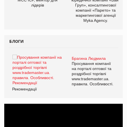
МСС ICF, ментор для
юридичної компанії «Вайз
лідерів
Груп», консалтингової
компанії «Парето» та
маркетингової агенції
Myka Agency.
БЛОГИ
Брагина Людмила
Просування компанії
на порталі оптової та
роздрібної торгівлі
www.trademaster.ua.
правила. Особливості.
Рекомендації
Ре