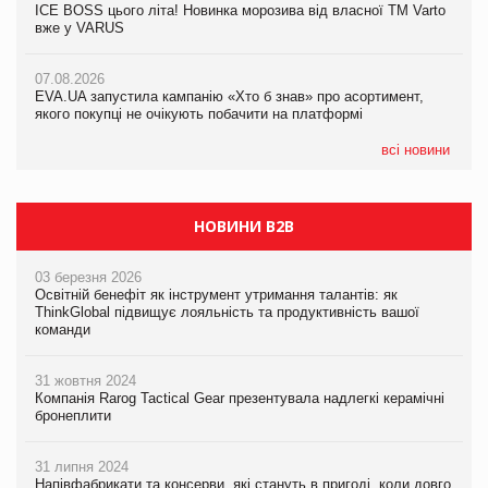
ICE BOSS цього літа! Новинка морозива від власної ТМ Varto
ICE BOSS цього літа! Новинка морозива від власної ТМ Varto
вже у VARUS
вже у VARUS
07.08.2026
Франція заборонила рекламні дзвінки без згоди клієнтів
07.08.2026
07.08.2026
EVA.UA запустила кампанію «Хто б знав» про асортимент,
EVA.UA запустила кампанію «Хто б знав» про асортимент,
якого покупці не очікують побачити на платформі
якого покупці не очікують побачити на платформі
всі новини
НОВИНИ B2B
03 березня 2026
Освітній бенефіт як інструмент утримання талантів: як
ThinkGlobal підвищує лояльність та продуктивність вашої
команди
31 жовтня 2024
Компанія Rarog Tactical Gear презентувала надлегкі керамічні
бронеплити
31 липня 2024
Напівфабрикати та консерви, які стануть в пригоді, коли довго