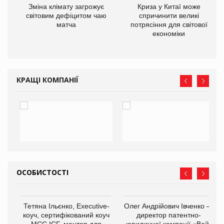
Зміна клімату загрожує
Криза у Китаї може
ne
світовим дефіцитом чаю
спричинити великі
матча
потрясіння для світової
економіки
КРАЩІ КОМПАНІЇ
ОСОБИСТОСТІ
,
Тетяна Ільєнко, Executive-
Олег Андрійович Івченко —
ОВ
коуч, сертифікований коуч
директор патентно-