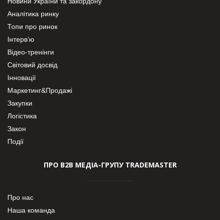
Новини України та закордону
Аналітика ринку
Топи про ринок
Інтерв’ю
Відео-тренінги
Світовий досвід
Інновації
Маркетинг&Продажі
Закупки
Логістика
Закон
Події
ПРО В2В МЕДІА-ГРУПУ TRADEMASTER
Про нас
Наша команда