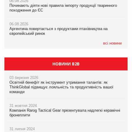
06.08.2026
06.08.2026
06.08.2026
Починають діяти нові правила імпорту продукції тваринного
Починають діяти нові правила імпорту продукції тваринного
Починають діяти нові правила імпорту продукції тваринного
походження до ЄС
походження до ЄС
походження до ЄС
06.08.2026
06.08.2026
06.08.2026
Аргентина повертається з продуктами птахівництва на
Аргентина повертається з продуктами птахівництва на
Аргентина повертається з продуктами птахівництва на
європейський ринок
європейський ринок
європейський ринок
всі новини
НОВИНИ B2B
03 березня 2026
Освітній бенефіт як інструмент утримання талантів: як
ThinkGlobal підвищує лояльність та продуктивність вашої
команди
31 жовтня 2024
Компанія Rarog Tactical Gear презентувала надлегкі керамічні
бронеплити
31 липня 2024