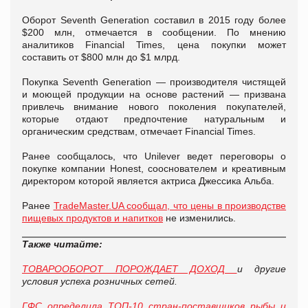
Оборот Seventh Generation составил в 2015 году более
$200 млн, отмечается в сообщении. По мнению
аналитиков Financial Times, цена покупки может
составить от $800 млн до $1 млрд.
Покупка Seventh Generation — производителя чистящей
и моющей продукции на основе растений — призвана
привлечь внимание нового поколения покупателей,
которые отдают предпочтение натуральным и
органическим средствам, отмечает Financial Times.
Ранее сообщалось, что Unilever ведет переговоры о
покупке компании Honest, сооснователем и креативным
директором которой является актриса Джессика Альба.
Ранее
TradeMaster.UA сообщал, что цены в производстве
пищевых продуктов и напитков
не изменились.
Также читайте:
ТОВАРООБОРОТ ПОРОЖДАЕТ ДОХОД
и другие
условия успеха розничных сетей.
ГФС определила ТОП-10 стран-поставщиков рыбы и