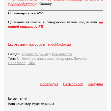
морепродуктов
в Украину.
По материалам
RNS
Присоединяйтесь к профессионалам торговли
на
нашей странице FB
Ексклюзивні матеріали TradeMaster.ua
Раздел:
Товари та ринки
>
Все новости
Теги:
Unilever
,
органическая продукция
,
Seventh
Generation
,
США
Попередня
Весь список
Наступна
Коментарі
Ваш коментар буде першим.