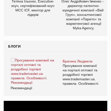
,
Тетяна Ільєнко, Executive-
Олег Андрійович Івченко —
ОВ
коуч, сертифікований коуч
директор патентно-
МСС ICF, ментор для
юридичної компанії «Вайз
лідерів
Груп», консалтингової
компанії «Парето» та
маркетингової агенції
Myka Agency.
БЛОГИ
Брагина Людмила
ї
Просування компанії
а
на порталі оптової та
роздрібної торгівлі
www.trademaster.ua.
і.
правила. Особливості.
Рекомендації
Ре