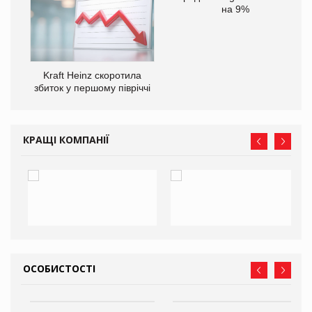
на 9%
ам
Kraft Heinz скоротила
іше
збиток у першому півріччі
КРАЩІ КОМПАНІЇ
ОСОБИСТОСТІ