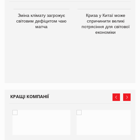
Зміна клімату загрожує
Криза у Китаї може
ne
світовим дефіцитом чаю
спричинити великі
матча
потрясіння для світової
економіки
КРАЩІ КОМПАНІЇ