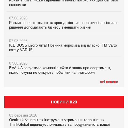
Криза у Китаї може спричинити великі потрясіння для світової
Криза у Китаї може спричинити великі потрясіння для світової
Криза у Китаї може спричинити великі потрясіння для світової
економіки
економіки
економіки
07.08.2026
07.08.2026
07.08.2026
Розмитнення «з коліс» та крос-докінг: як оперативні логістичні
Розмитнення «з коліс» та крос-докінг: як оперативні логістичні
Kraft Heinz скоротила збиток у першому півріччі
рішення допомагають бізнесу зменшити ризики
рішення допомагають бізнесу зменшити ризики
07.08.2026
07.08.2026
07.08.2026
Продажі Hugo Boss впали на 9%
ICE BOSS цього літа! Новинка морозива від власної ТМ Varto
ICE BOSS цього літа! Новинка морозива від власної ТМ Varto
вже у VARUS
вже у VARUS
07.08.2026
Франція заборонила рекламні дзвінки без згоди клієнтів
07.08.2026
07.08.2026
EVA.UA запустила кампанію «Хто б знав» про асортимент,
EVA.UA запустила кампанію «Хто б знав» про асортимент,
якого покупці не очікують побачити на платформі
якого покупці не очікують побачити на платформі
всі новини
НОВИНИ B2B
03 березня 2026
Освітній бенефіт як інструмент утримання талантів: як
ThinkGlobal підвищує лояльність та продуктивність вашої