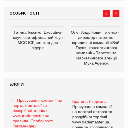
ОСОБИСТОСТІ
,
Тетяна Ільєнко, Executive-
Олег Андрійович Івченко —
ОВ
коуч, сертифікований коуч
директор патентно-
МСС ICF, ментор для
юридичної компанії «Вайз
лідерів
Груп», консалтингової
компанії «Парето» та
маркетингової агенції
Myka Agency.
БЛОГИ
Брагина Людмила
ї
Просування компанії
а
на порталі оптової та
роздрібної торгівлі
www.trademaster.ua.
і.
правила. Особливості.