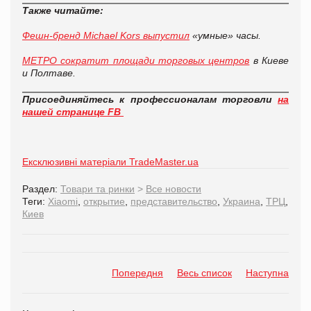
Также читайте:
Фешн-бренд Michael Kors выпустил
«умные» часы.
МЕТРО сократит площади торговых центров
в Киеве
и Полтаве.
Присоединяйтесь к профессионалам торговли
на
нашей странице FB
Ексклюзивні матеріали TradeMaster.ua
Раздел:
Товари та ринки
>
Все новости
Теги:
Xiaomi
,
открытие
,
представительство
,
Украина
,
ТРЦ
,
Киев
Попередня
Весь список
Наступна