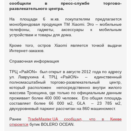
сообщили в пресс-службе торгово-
развлекательного центра.
На площади 6 м.кв. покупателям предлагается
монобрендовая продукция ТМ Xiaomi. Это – мобильные
телефоны, гаджеты, аксессуары к мобильным
устройствам и товары для дома.
Кроме того, остров Xiaomi является точкой выдачи
Интернет-заказов.
Справочная информация
ТРЦ «РайON» был открыт в августе 2012 года по адресу
ул. Лаврухина 4. ТРЦ «РайON» – единственный
полномасштабный торгово-развлекательный центр,
который расположен непосредственно внутри жилого
массива Троещина, где только по официальным данным
проживает более 400 000 человек. Его общая площадь
составляет более 66 000 м2, GLA – 23 785 м2,
двухуровневый паркинг рассчитан на 860 машиномест.
Ранее
TradeMaster.UA сообщал, что в Киеве
откроется
бутик BOLERO OCEAN.