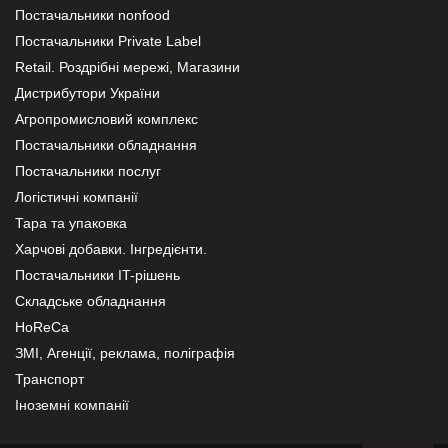
Постачальники nonfood
Постачальники Private Label
Retail. Роздрібні мережі, Магазини
Дистрибутори України
Агропромисловий комплекс
Постачальники обладнання
Постачальники послуг
Логістичні компанії
Тара та упаковка
Харчові добавки. Інгредієнти.
Постачальники IT-рішень
Складське обладнання
HoReCa
ЗМІ, Агенції, реклама, поліграфія
Транспорт
Іноземні компанії