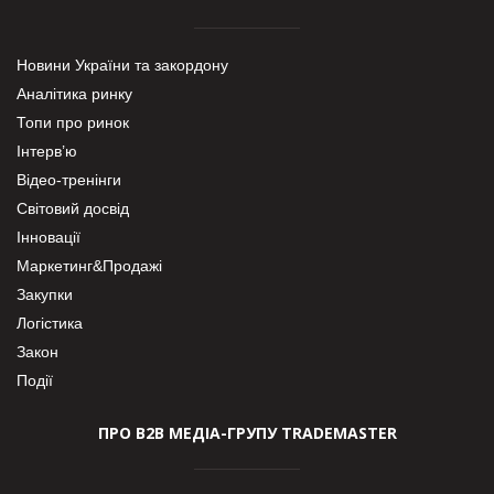
Новини України та закордону
Аналітика ринку
Топи про ринок
Інтерв’ю
Відео-тренінги
Світовий досвід
Інновації
Маркетинг&Продажі
Закупки
Логістика
Закон
Події
ПРО В2В МЕДІА-ГРУПУ TRADEMASTER