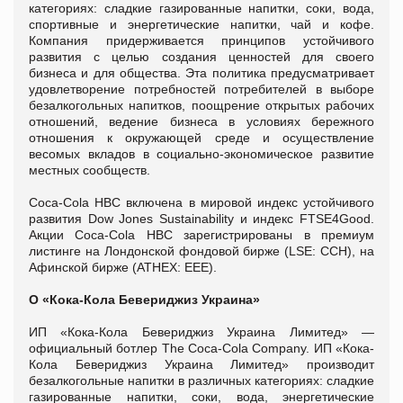
категориях: сладкие газированные напитки, соки, вода,
спортивные и энергетические напитки, чай и кофе.
Компания придерживается принципов устойчивого
развития с целью создания ценностей для своего
бизнеса и для общества. Эта политика предусматривает
удовлетворение потребностей потребителей в выборе
безалкогольных напитков, поощрение открытых рабочих
отношений, ведение бизнеса в условиях бережного
отношения к окружающей среде и осуществление
весомых вкладов в социально-экономическое развитие
местных сообществ.
Coca-Cola HBC включена в мировой индекс устойчивого
развития Dow Jones Sustainability и индекс FTSE4Good.
Акции Coca-Cola HBC зарегистрированы в премиум
листинге на Лондонской фондовой бирже (LSE: CCH), на
Афинской бирже (ATHEX: EEE).
О «Кока-Кола Бевериджиз Украина»
ИП «Кока-Кола Бевериджиз Украина Лимитед» —
официальный ботлер The Coca-Cola Company. ИП «Кока-
Кола Бевериджиз Украина Лимитед» производит
безалкогольные напитки в различных категориях: сладкие
газированные напитки, соки, вода, энергетические