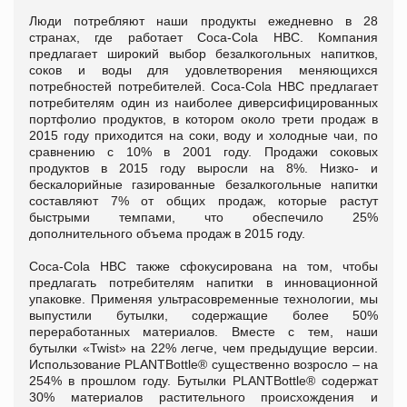
Люди потребляют наши продукты ежедневно в 28
странах, где работает Coca-Cola HBC. Компания
предлагает широкий выбор безалкогольных напитков,
соков и воды для удовлетворения меняющихся
потребностей потребителей. Coca-Cola HBC предлагает
потребителям один из наиболее диверсифицированных
портфолио продуктов, в котором около трети продаж в
2015 году приходится на соки, воду и холодные чаи, по
сравнению с 10% в 2001 году. Продажи соковых
продуктов в 2015 году выросли на 8%. Низко- и
бескалорийные газированные безалкогольные напитки
составляют 7% от общих продаж, которые растут
быстрыми темпами, что обеспечило 25%
дополнительного объема продаж в 2015 году.
Coca-Cola HBC также сфокусирована на том, чтобы
предлагать потребителям напитки в инновационной
упаковке. Применяя ультрасовременные технологии, мы
выпустили бутылки, содержащие более 50%
переработанных материалов. Вместе с тем, наши
бутылки «Twist» на 22% легче, чем предыдущие версии.
Использование PLANTBottle® существенно возросло – на
254% в прошлом году. Бутылки PLANTBottle® содержат
30% материалов растительного происхождения и