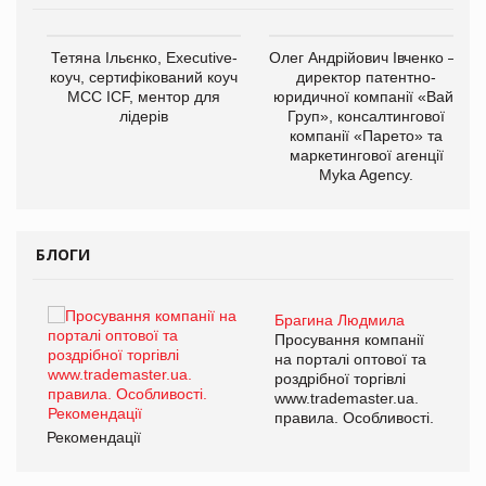
,
Тетяна Ільєнко, Executive-
Олег Андрійович Івченко —
ОВ
коуч, сертифікований коуч
директор патентно-
МСС ICF, ментор для
юридичної компанії «Вайз
лідерів
Груп», консалтингової
компанії «Парето» та
маркетингової агенції
Myka Agency.
БЛОГИ
Брагина Людмила
ї
Просування компанії
а
на порталі оптової та
роздрібної торгівлі
www.trademaster.ua.
і.
правила. Особливості.
Рекомендації
Ре