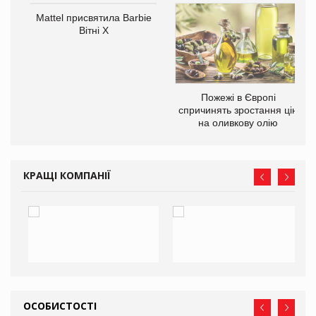
Mattel присвятила Barbie
ції
Вітні Х
 до
Пожежі в Європі
спричинять зростання цін
на оливкову олію
КРАЩІ КОМПАНІЇ
ОСОБИСТОСТІ