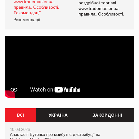
роздрібної торгівлі
www.trademaster.ua.
і.
правила. Особливості.
Рекомендації
Ре
ВСІ
УКРАЇНА
ЗАКОРДОННІ
10.08.2026
10.08.2026
10.08.2026
Анастасія Бутенко про майбутнє дистрибуції на
Анастасія Бутенко про майбутнє дистрибуції на
Mattel присвятила Barbie Вітні Х'юстон