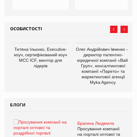
ОСОБИСТОСТІ
,
Тетяна Ільєнко, Executive-
Олег Андрійович Івченко —
ОВ
коуч, сертифікований коуч
директор патентно-
МСС ICF, ментор для
юридичної компанії «Вайз
лідерів
Груп», консалтингової
компанії «Парето» та
маркетингової агенції
Myka Agency.
БЛОГИ
Брагина Людмила
ї
Просування компанії
а
на порталі оптової та