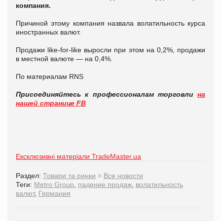
компания.
Причиной этому компания назвала волатильность курса
иностранных валют.
Продажи like-for-like выросли при этом на 0,2%, продажи
в местной валюте — на 0,4%.
По материалам RNS
Присоединяйтесь к профессионалам торговли
на
нашей странице FB
Ексклюзивні матеріали TradeMaster.ua
Раздел:
Товари та ринки
>
Все новости
Теги:
Metro Group
,
падение продаж
,
волатильность
валют
,
Германия