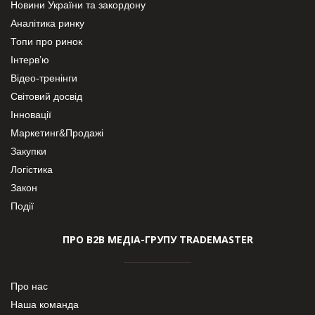
Новини України та закордону
Аналітика ринку
Топи про ринок
Інтерв’ю
Відео-тренінги
Світовий досвід
Інновації
Маркетинг&Продажі
Закупки
Логістика
Закон
Події
ПРО В2В МЕДІА-ГРУПУ TRADEMASTER
Про нас
Наша команда