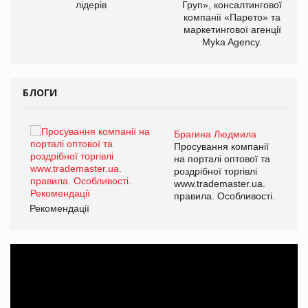
лідерів
Груп», консалтингової
компанії «Парето» та
маркетингової агенції
Myka Agency.
БЛОГИ
Брагина Людмила
ї
Просування компанії
а
на порталі оптової та
роздрібної торгівлі
www.trademaster.ua.
і.
правила. Особливості.
Рекомендації
Ре