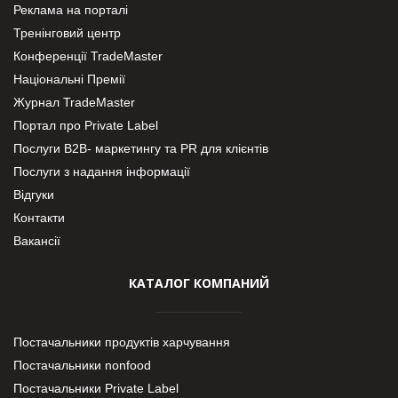
Реклама на порталі
Тренінговий центр
Конференції TradeMaster
Національні Премії
Журнал TradeMaster
Портал про Private Label
Послуги В2В- маркетингу та PR для клієнтів
Послуги з надання інформації
Відгуки
Контакти
Вакансії
КАТАЛОГ КОМПАНИЙ
Постачальники продуктів харчування
Постачальники nonfood
Постачальники Private Label