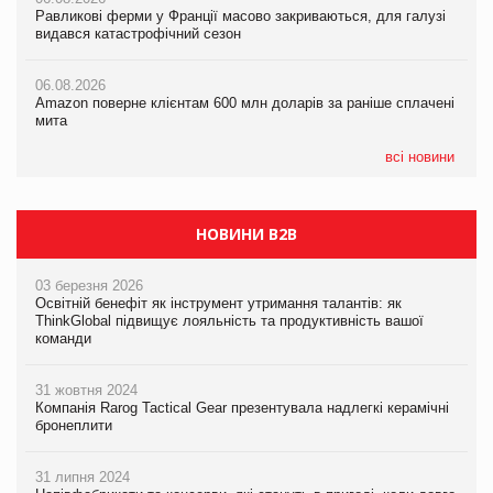
Равликові ферми у Франції масово закриваються, для галузі
Равликові ферми у Франції масово закриваються, для галузі
Amazon поверне клієнтам 600 млн доларів за раніше сплачені
видався катастрофічний сезон
видався катастрофічний сезон
мита
06.08.2026
06.08.2026
05.08.2026
Amazon поверне клієнтам 600 млн доларів за раніше сплачені
Amazon поверне клієнтам 600 млн доларів за раніше сплачені
У Євросоюзі набули чинності нові правила щодо штучного
мита
мита
інтелекту
всі новини
НОВИНИ B2B
03 березня 2026
Освітній бенефіт як інструмент утримання талантів: як
ThinkGlobal підвищує лояльність та продуктивність вашої
команди
31 жовтня 2024
Компанія Rarog Tactical Gear презентувала надлегкі керамічні
бронеплити
31 липня 2024