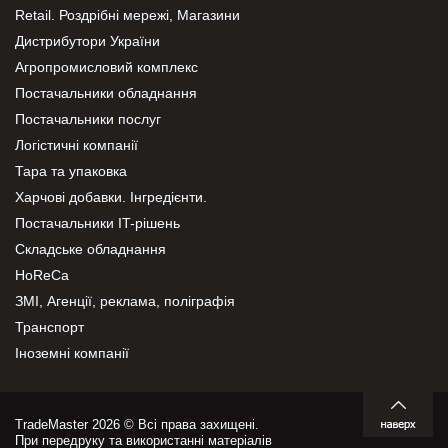
Retail. Роздрібні мережі, Магазини
Дистрибутори України
Агропромисловий комплекс
Постачальники обладнання
Постачальники послуг
Логістичні компанії
Тара та упаковка
Харчові добавки. Інгредієнти.
Постачальники IT-рішень
Складське обладнання
HoReCa
ЗМІ, Агенції, реклама, поліграфія
Транспорт
Іноземні компанії
TradeMaster 2026 © Всі права захищені.
При передруку та використанні матеріалів