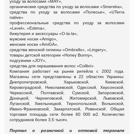
уходу за волосами «MAY»,
органические средства по уходу за волосами «Smereka»,
средства по уходу за волосами «Полесье», «UTerra
native»
профессиональные средства по уходу за волосами
«Level», «Estima»,
бижутерия и аксессуары «O-la-la»,
мужские носки «Amigo»,
женские носки «AmiGA»,
средства женской гигиены «Ombrello», «Lingery»,
товары детской категории «Honey Bunny»,
подгузники «JOY»,
средства для окрашивания волос «Colibri».
Компания работает на рынке ритейла с 2002 года.
Магазины сети представлены в 22 областях Украины:
Днепропетровской, Харьковской, Киевской,
Кировоградской, Николаевской, Одесской, Херсонской,
Черкасской, Полтавской, Сумской, Запорожской,
Донецкой, Черниговской, Житомирской, Львовской,
Луганской, Хмельницкой, Тернопольской, Волынской,
Ивано-Франковской, Закарпатской, Ровенской. Общая
торговая площадь сети более 60 000 м2. Количество
сотрудников более 3,5 тысяч.
Портал о розничной и оптовой торговле