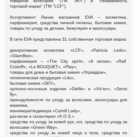
товарной категории" (ТМ "SKY") и "Узнаваемость
торговой марки" (ТМ "LCF").
Ассортимент Линии магазинов EVA – косметика,
парфюмерия, средства личной гигиены, бытовая химия,
товары по уходу за детьми, бижутерия и аксессуары.
В сети EVA представлена 31 собственная торговая марка:
декоративная косметика «LCF», «Patricia Ledo»,
«GlamBee»,
парфюмерия – «The Сity spirit», «6 sense», «Ralf
Cristoff», «Le BOUQUET», «Play»,
товары для дома и бытовая химия «Управдом»,
гигиеническая продукция «Lito»,
бытовая химия «SKY»,
чулочно-носочные изделия «Defile» и «Viv'en», «Sensi
fly»,
принадлежности по уходу за волосами, аксессуары для
макияжа,
маникюра/педикюра «Camill Lady»,
расчески и галантерея «K.O.S.»
средства по уходу за кожей рук, ног, средства по уходу за
волосами «Green Way»,
средства по уходу за кожей лица и тела, средства по