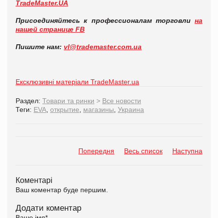
TradeMaster.UA
Присоединяйтесь к профессионалам торговли
на
нашей странице FB
Пишите нам:
vl@trademaster.com.ua
Ексклюзивні матеріали TradeMaster.ua
Раздел:
Товари та ринки
>
Все новости
Теги:
EVA
,
открытие
,
магазины
,
Украина
Попередня
Весь список
Наступна
Коментарі
Ваш коментар буде першим.
Додати коментар
Ваше імя
*