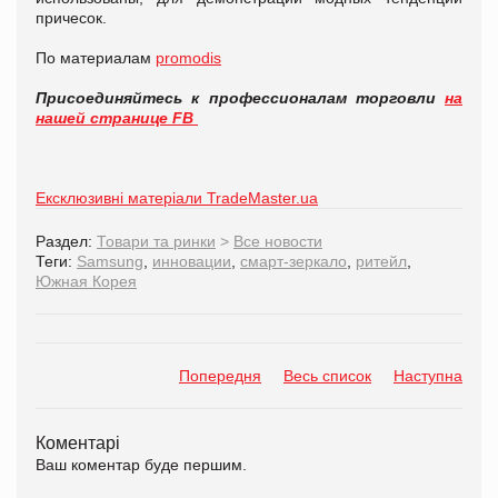
причесок.
По материалам
promodis
Присоединяйтесь к профессионалам торговли
на
нашей странице FB
Ексклюзивні матеріали TradeMaster.ua
Раздел:
Товари та ринки
>
Все новости
Теги:
Samsung
,
инновации
,
смарт-зеркало
,
ритейл
,
Южная Корея
Попередня
Весь список
Наступна
Коментарі
Ваш коментар буде першим.