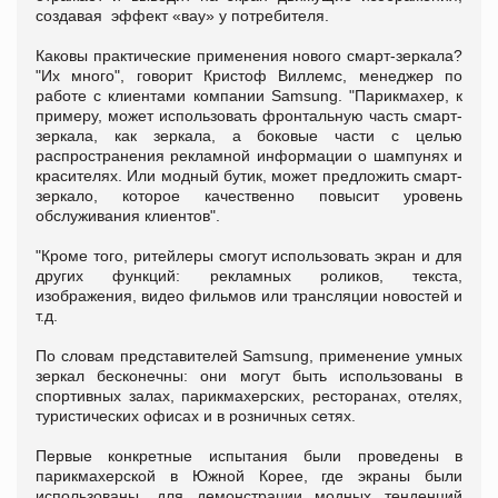
создавая эффект «вау» у потребителя.
Каковы практические применения нового смарт-зеркала?
"Их много", говорит Кристоф Виллемс, менеджер по
работе с клиентами компании Samsung. "Парикмахер, к
примеру, может использовать фронтальную часть смарт-
зеркала, как зеркала, а боковые части с целью
распространения рекламной информации о шампунях и
красителях. Или модный бутик, может предложить смарт-
зеркало, которое качественно повысит уровень
обслуживания клиентов".
"Кроме того, ритейлеры смогут использовать экран и для
других функций: рекламных роликов, текста,
изображения, видео фильмов или трансляции новостей и
т.д.
По словам представителей Samsung, применение умных
зеркал бесконечны: они могут быть использованы в
спортивных залах, парикмахерских, ресторанах, отелях,
туристических офисах и в розничных сетях.
Первые конкретные испытания были проведены в
парикмахерской в Южной Корее, где экраны были
использованы, для демонстрации модных тенденций