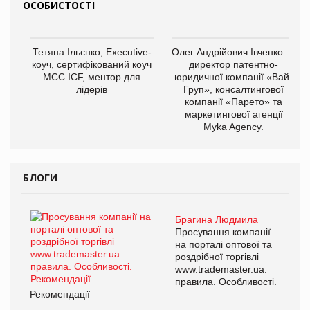
ОСОБИСТОСТІ
Тетяна Ільєнко, Executive-
Олег Андрійович Івченко —
коуч, сертифікований коуч
директор патентно-
МСС ICF, ментор для
юридичної компанії «Вайз
лідерів
Груп», консалтингової
компанії «Парето» та
маркетингової агенції
Myka Agency.
БЛОГИ
Брагина Людмила
Просування компанії
на порталі оптової та
роздрібної торгівлі
www.trademaster.ua.
правила. Особливості.
Рекомендації