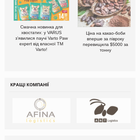
Смачна новинка для
хвостатих: у VARUS
Ціна на какао-боби
у
з’явилися паучі Varto Paw
вперше за півроку
expert від власної ТМ
перевищила $5000 за
Varto!
тонну
КРАЩІ КОМПАНІЇ