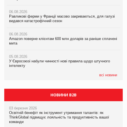
06.08.2026
06.08.2026
06.08.2026
Равликові ферми у Франції масово закриваються, для галузі
Равликові ферми у Франції масово закриваються, для галузі
Amazon поверне клієнтам 600 млн доларів за раніше сплачені
видався катастрофічний сезон
видався катастрофічний сезон
мита
06.08.2026
06.08.2026
05.08.2026
Amazon поверне клієнтам 600 млн доларів за раніше сплачені
Amazon поверне клієнтам 600 млн доларів за раніше сплачені
У Євросоюзі набули чинності нові правила щодо штучного
мита
мита
інтелекту
05.08.2026
05.08.2026
05.08.2026
У Євросоюзі набули чинності нові правила щодо штучного
У Євросоюзі набули чинності нові правила щодо штучного
Рекламна платформа вимагає від Google компенсацію за
інтелекту
інтелекту
втрату 6,9 трлн рекламних показів
всі новини
НОВИНИ B2B
03 березня 2026
Освітній бенефіт як інструмент утримання талантів: як
ThinkGlobal підвищує лояльність та продуктивність вашої
команди