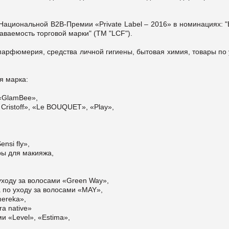
Национальной В2В-Премии «Private Label – 2016» в номинациях: "
наваемость торговой марки" (ТМ "LCF").
парфюмерия, средства личной гигиены, бытовая химия, товары по
я марка:
 «GlamBee»,
 Cristoff», «Le BOUQUET», «Play»,
nsi fly»,
ры для макияжа,
о уходу за волосами «Green Way»,
а по уходу за волосами «MAY»,
mereka»,
a native»
и «Level», «Estima»,