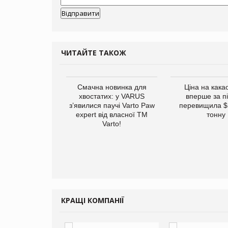
ЧИТАЙТЕ ТАКОЖ
винуватили у
Смачна новинка для
Ціна на кака
ірній рекламі
хвостатих: у VARUS
вперше за п
них продуктів
з’явилися паучі Varto Paw
перевищила $
expert від власної ТМ
тонну
Varto!
КРАЩІ КОМПАНІЇ