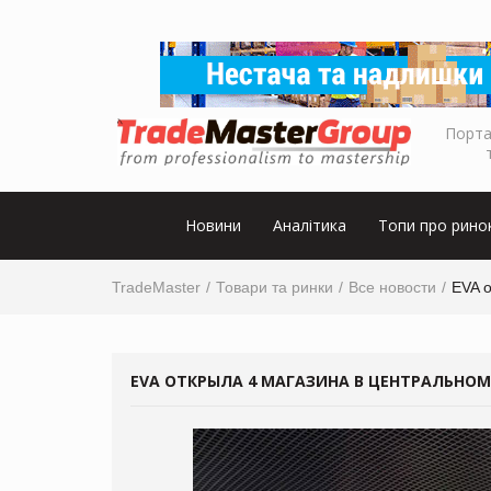
Порта
Новини
Аналітика
Топи про рино
TradeMaster
Товари та ринки
Все новости
EVA 
EVA ОТКРЫЛА 4 МАГАЗИНА В ЦЕНТРАЛЬНО