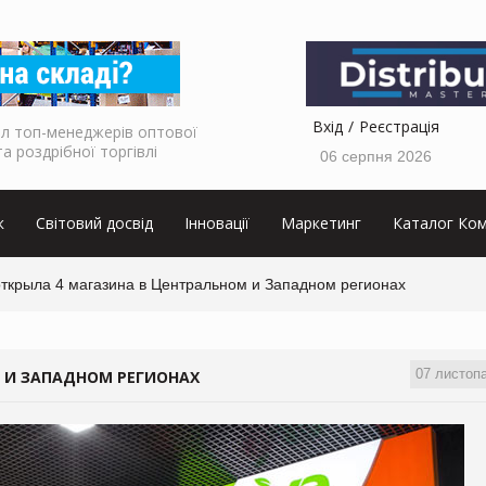
Вхід
Реєстрація
л топ-менеджерів оптової
та роздрібної торгівлі
06 серпня 2026
к
Світовий досвід
Інновації
Маркетинг
Каталог Ком
открыла 4 магазина в Центральном и Западном регионах
07 листоп
М И ЗАПАДНОМ РЕГИОНАХ