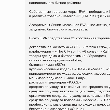
национального бизнес рейтинга.
Собственные торговые марки EVA – победители 
в развитие товарной категории" (ТМ "SKY") и "Уз
Ассортимент Линии магазинов EVA – косметика, 
за детьми, бижутерия и аксессуары.
В сети EVA представлена 31 собственная торгова
декоративная косметика «LCF», «Patricia Ledo»,
парфюмерия – «The Сity spirit», «6 sense», «Ralf
товары для дома и бытовая химия «Управдом»,
гигиеническая продукция «Lito»,
бытовая химия «SKY»,
чулочно-носочные изделия «Defile» и «Viv'en», «Se
принадлежности по уходу за волосами, аксессуа
маникюра/педикюра «Camill Lady»,
расчески и галантерея «K.O.S.»
средства по уходу за кожей рук, ног, средства п
средства по уходу за кожей лица и тела, средств
органические средства по уходу за волосами «S
средства по уходу за волосами «Полесье», «UTerr
профессиональные средства по уходу за волосам
бижутерия и аксессуары «O-la-la»,