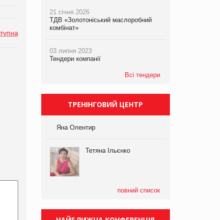
21 січня 2026
ТДВ «Золотоніський маслоробний
комбінат»
тупна
03 липня 2023
Тендери компанії
Всі тендери
ТРЕНІНГОВИЙ ЦЕНТР
Яна Олентир
Тетяна Ільєнко
повний список
НАЙБЛИЖЧА КОНФЕРЕНЦІЯ