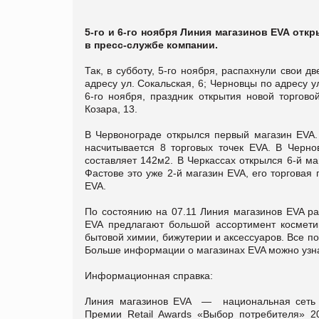
5-го и 6-го ноября Линия магазинов EVA отк
в пресс-службе компании.
Так, в субботу, 5-го ноября, распахнули свои д
адресу ул. Сокальская, 6; Черновцы по адресу у
6-го ноября, праздник открытия новой торгово
Козара, 13.
В Червонограде открылся первый магазин EVA. 
насчитывается 8 торговых точек EVA. В Черно
составляет 142м2. В Черкассах открылся 6-й ма
Фастове это уже 2-й магазин EVA, его торговая
EVA.
По состоянию на 07.11 Линия магазинов EVA ра
EVA предлагают большой ассортимент косметик
бытовой химии, бижутерии и аксессуаров. Все п
Больше информации о магазинах EVA можно узн
Информационная справка:
Линия магазинов EVA — национальная сеть м
Премии Retail Awards «Выбор потребителя» 2