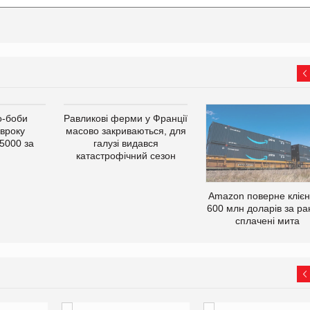
о-боби
Равликові ферми у Франції
івроку
масово закриваються, для
5000 за
галузі видався
катастрофічний сезон
Amazon поверне кліє
600 млн доларів за ра
сплачені мита