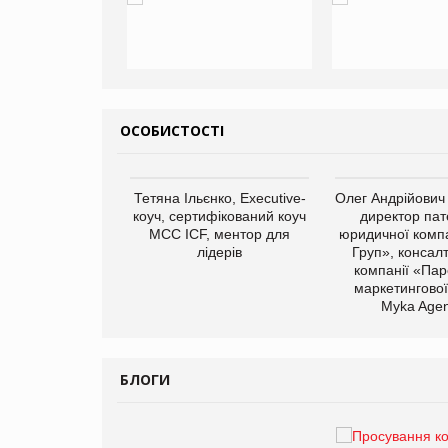
ОСОБИСТОСТІ
арас Ігорович,
Тетяна Ільєнко, Executive-
Олег Андрійович
иробництва ТОВ
коуч, сертифікований коуч
директор пат
Герчак"
МСС ICF, ментор для
юридичної компа
лідерів
Груп», консал
компанії «Пар
маркетингової
Myka Agen
БЛОГИ
Брагина Людмила