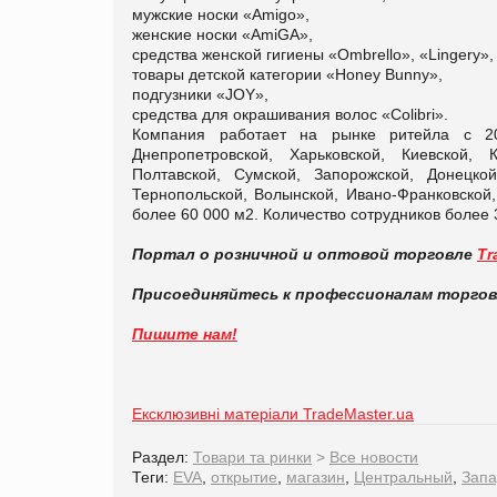
мужские носки «Amigo»,
женские носки «AmiGA»,
средства женской гигиены «Ombrello», «Lingery»,
товары детской категории «Honey Bunny»,
подгузники «JOY»,
средства для окрашивания волос «Colibri».
Компания работает на рынке ритейла с 20
Днепропетровской, Харьковской, Киевской, К
Полтавской, Сумской, Запорожской, Донецкой
Тернопольской, Волынской, Ивано-Франковской,
более 60 000 м2. Количество сотрудников более 3
Портал о розничной и оптовой торговле
Tr
Присоединяйтесь к профессионалам торго
Пишите нам!
Ексклюзивні матеріали TradeMaster.ua
Раздел:
Товари та ринки
>
Все новости
Теги:
EVA
,
открытие
,
магазин
,
Центральный
,
Запа