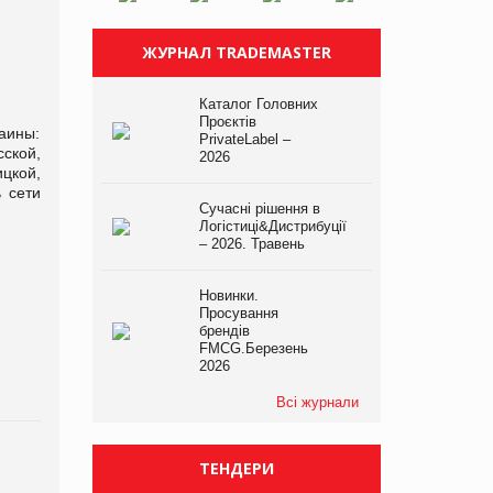
ЖУРНАЛ TRADEMASTER
Каталог Головних
Проєктів
аины:
PrivateLabel –
ской,
2026
цкой,
 сети
Сучасні рішення в
Логістиці&Дистрибуції
– 2026. Травень
Новинки.
Просування
брендів
FMCG.Березень
2026
Всі журнали
ТЕНДЕРИ