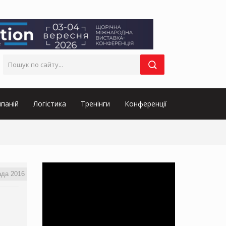
паній
Логістика
Тренінги
Конференції
ада 2016