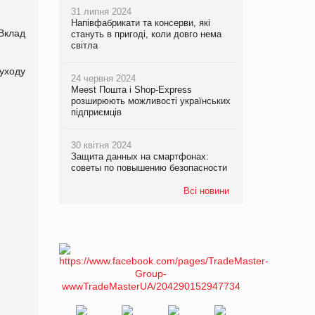
31 липня 2024
Напівфабрикати та консерви, які
Вклад
стануть в пригоді, коли довго нема
світла
 уходу
24 червня 2024
Meest Пошта і Shop-Express
розширюють можливості українських
підприємців
30 квітня 2024
Защита данных на смартфонах:
советы по повышению безопасности
Всі новини