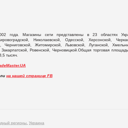
02 года. Магазины сети представлены в 23 областях Укр
ировоградской, Николаевской, Одесской, Херсонской, Черкас
, Черниговской, Житомирской, Львовской, Луганской, Хмельни
 Закарпатской, Ровенской, Черновицкой.Общая торговая площадь
,5 тысяч.
adeMaster.UA
вли
на нашей странице FB
дный регионы
,
Украина