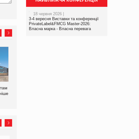
18 червня 2026 |
3-4 вересня Виставки та конференції
PrivateLabel&FMCG Master-2026:
Власна марка - Власна перевага
У Євросоюзі набули
Рекламна платформа
чинності нові правила
вимагає від Google
щодо штучного інтелекту
компенсацію за втрату 6,9
трлн рекламних показів
нтам
ніше