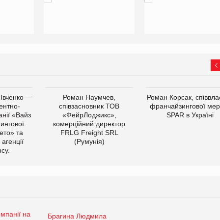
 Івченко —
Роман Наумчев,
Роман Корсак, співвла
ентно-
співзасновник ТОВ
франчайзингової мер
нії «Вайз
«ФейрЛоджикс»,
SPAR в Україні
тингової
комерційний директор
ето» та
FRLG Freight SRL
 агенції
(Румунія)
cy.
Брагина Людмила