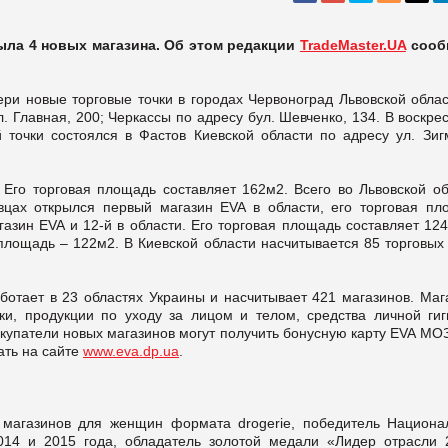
рыла 4 новых магазина. Об этом редакции
TradeMaster.UA
сооб
вери новые торговые точки в городах Червоноград Львовской обла
л. Главная, 200; Черкассы по адресу бул. Шевченко, 134. В воскре
й точки состоялся в Фастов Киевской области по адресу ул. Зиг
Его торговая площадь составляет 162м2. Всего во Львовской об
вцах открылся первый магазин EVA в области, его торговая пл
газин EVA и 12-й в области. Его торговая площадь составляет 12
 площадь – 122м2. В Киевской области насчитывается 85 торговых
ботает в 23 областях Украины и насчитывает 421 магазинов. Маг
и, продукции по уходу за лицом и телом, средства личной гиг
окупатели новых магазинов могут получить бонусную карту EVA МО
ать на сайте
www.eva.dp.ua
.
агазинов для женщин формата drogerie, победитель Национа
014 и 2015 года, обладатель золотой медали «Лидер отрасли 