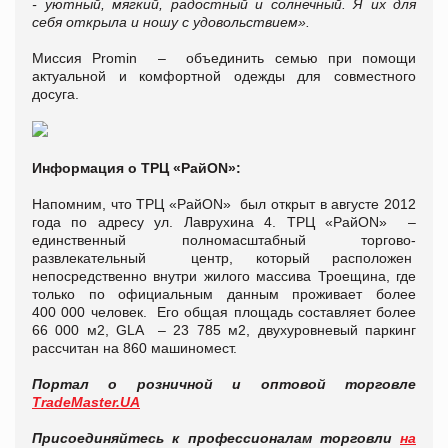
- уютный, мягкий, радостный и солнечный. Я их для
себя открыла и ношу с удовольствием».
Миссия Promin – объединить семью при помощи
актуальной и комфортной одежды для совместного
досуга.
Информация о ТРЦ «РайON»:
Напомним, что ТРЦ «РайON» был открыт в августе 2012
года по адресу ул. Лаврухина 4. ТРЦ «РайON» –
единственный полномасштабный торгово-
развлекательный центр, который расположен
непосредственно внутри жилого массива Троещина, где
только по официальным данным проживает более
400 000 человек. Его общая площадь составляет более
66 000 м2, GLA – 23 785 м2, двухуровневый паркинг
рассчитан на 860 машиномест.
Портал о розничной и оптовой торговле
TradeMaster.UA
Присоединяйтесь к профессионалам торговли
на