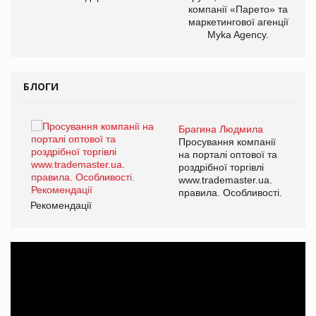
компанії «Парето» та
маркетингової агенції
Myka Agency.
БЛОГИ
Брагина Людмила
ї
Просування компанії
а
на порталі оптової та
роздрібної торгівлі
www.trademaster.ua.
і.
правила. Особливості.
Рекомендації
Ре