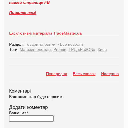
нашей странице FB
Пишите нам!
Ексклюзивні матеріали TradeMaster.ua
Раздел:
Товари та ринки
>
Все новости
Теги:
Магазин одежды
,
Promin
,
ТРЦ «РайON»
,
Киев
Попередня
Весь список
Наступна
Коментарі
Ваш коментар буде першим.
Додати коментар
Ваше імя
*