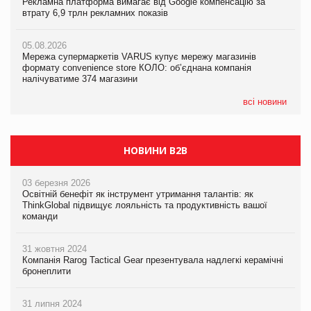
Рекламна платформа вимагає від Google компенсацію за
Рекламна платформа вимагає від Google компенсацію за
Рекламна платформа вимагає від Google компенсацію за
втрату 6,9 трлн рекламних показів
втрату 6,9 трлн рекламних показів
втрату 6,9 трлн рекламних показів
05.08.2026
05.08.2026
05.08.2026
Мережа супермаркетів VARUS купує мережу магазинів
Мережа супермаркетів VARUS купує мережу магазинів
Adidas витратила понад $1 млрд на маркетинг за квартал
формату convenience store КОЛО: об’єднана компанія
формату convenience store КОЛО: об’єднана компанія
налічуватиме 374 магазини
налічуватиме 374 магазини
всі новини
НОВИНИ B2B
03 березня 2026
Освітній бенефіт як інструмент утримання талантів: як
ThinkGlobal підвищує лояльність та продуктивність вашої
команди
31 жовтня 2024
Компанія Rarog Tactical Gear презентувала надлегкі керамічні
бронеплити
31 липня 2024