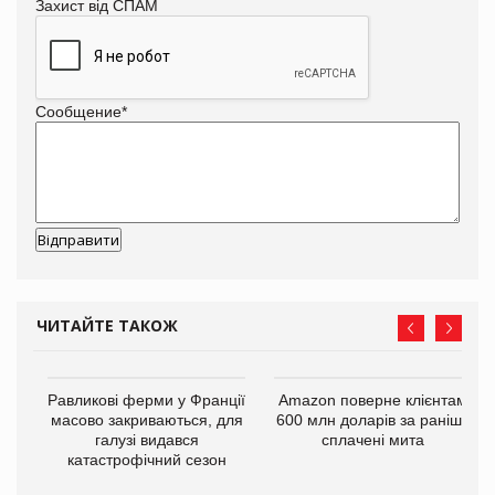
Захист від СПАМ
Сообщение
*
ЧИТАЙТЕ ТАКОЖ
і
Равликові ферми у Франції
Amazon поверне клієнтам
масово закриваються, для
600 млн доларів за раніше
галузі видався
сплачені мита
катастрофічний сезон