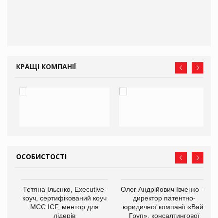
КРАЩІ КОМПАНІЇ
ОСОБИСТОСТІ
,
Тетяна Ільєнко, Executive-
Олег Андрійович Івченко —
ОВ
коуч, сертифікований коуч
директор патентно-
МСС ICF, ментор для
юридичної компанії «Вайз
лідерів
Груп», консалтингової