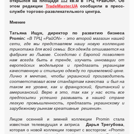
открылся на площади 112 кв.м в ТРЦ «РайON». Об
этом редакции
TradeMaster.UA
сообщили в пресс-
службе торгово-развлекательного центра.
Мнение
Татьяна Ищук, директор по развитию бизнеса
Promin
:
«В ТРЦ «Рай
ON
» - это второй магазин нашей
сети, где мы представляем нашу новую коллекцию
трикотажа для всей семьи. Вся одежда отшивается на
фабрике во Львове. Соседство с Европой позволяет
нам всегда быть в тренде, изучать инновации от
европейских модельеров и предлагать украинцам
качественную и стильную одежду по приемлемой цене.
Лично я мечтаю, чтобы украинский производитель
соответствовал всем стандартам качества и был на
таком же уровне, как и французский, британский и
американский. Верю в это, так как у нас есть все
предпосылки успешно развивать в нашей стране
легкую промышленность, предлагать украинскому и
зарубежному рынкам креативные решения
».
Лицом осенней и зимней коллекции Promin стала
известная телеведущая и актриса
Дарья Трегубова
,
которая о новой коллекции говорит с восторгом:
«
Promin