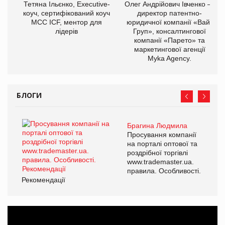
Тетяна Ільєнко, Executive-
Олег Андрійович Івченко —
коуч, сертифікований коуч
директор патентно-
МСС ICF, ментор для
юридичної компанії «Вайз
лідерів
Груп», консалтингової
компанії «Парето» та
маркетингової агенції
Myka Agency.
БЛОГИ
Брагина Людмила
Просування компанії
на порталі оптової та
роздрібної торгівлі
www.trademaster.ua.
правила. Особливості.
Рекомендації