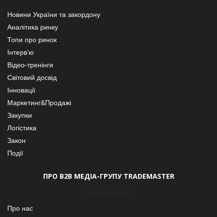
Новини України та закордону
Аналітика ринку
Топи про ринок
Інтерв’ю
Відео-тренінги
Світовий досвід
Інновації
Маркетинг&Продажі
Закупки
Логістика
Закон
Події
ПРО В2В МЕДІА-ГРУПУ TRADEMASTER
Про нас