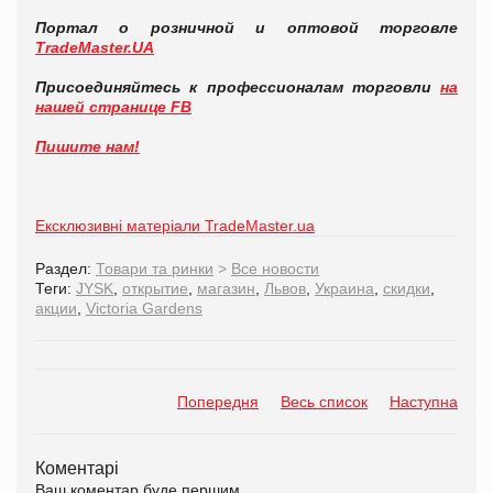
Портал о розничной и оптовой торговле
TradeMaster.UA
Присоединяйтесь к профессионалам торговли
на
нашей странице FB
Пишите нам!
Ексклюзивні матеріали TradeMaster.ua
Раздел:
Товари та ринки
>
Все новости
Теги:
JYSK
,
открытие
,
магазин
,
Львов
,
Украина
,
скидки
,
акции
,
Victoria Gardens
Попередня
Весь список
Наступна
Коментарі
Ваш коментар буде першим.