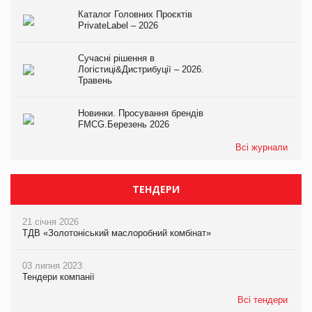
Каталог Головних Проєктів
PrivateLabel – 2026
Сучасні рішення в
Логістиці&Дистрибуції – 2026.
Травень
Новинки. Просування брендів
FMCG.Березень 2026
Всі журнали
ТЕНДЕРИ
21 січня 2026
ТДВ «Золотоніський маслоробний комбінат»
03 липня 2023
Тендери компанії
Всі тендери