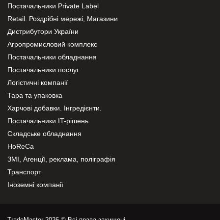
Постачальники Private Label
Retail. Роздрібні мережі, Магазини
Дистрибутори України
Агропромисловий комплекс
Постачальники обладнання
Постачальники послуг
Логістичні компанії
Тара та упаковка
Харчові добавки. Інгредієнти.
Постачальники IT-рішень
Складське обладнання
HoReCa
ЗМІ, Агенції, реклама, поліграфія
Транспорт
Іноземні компанії
TradeMaster 2026 © Всі права захищені.