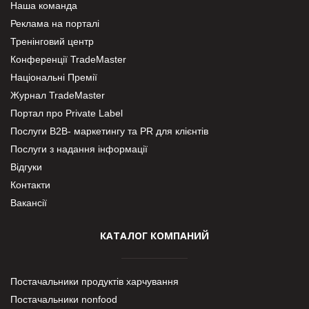
Наша команда
Реклама на порталі
Тренінговий центр
Конференції TradeMaster
Національні Премії
Журнал TradeMaster
Портал про Private Label
Послуги В2В- маркетингу та PR для клієнтів
Послуги з надання інформації
Відгуки
Контакти
Вакансії
КАТАЛОГ КОМПАНИЙ
Постачальники продуктів харчування
Постачальники nonfood