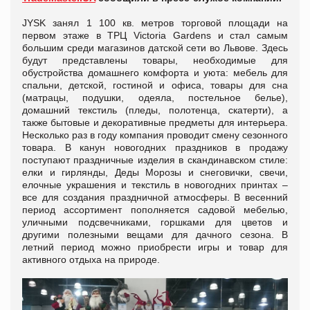
JYSK занял 1 100 кв. метров торговой площади на
первом этаже в ТРЦ Victoria Gardens и стал самым
большим среди магазинов датской сети во Львове. Здесь
будут представлены товары, необходимые для
обустройства домашнего комфорта и уюта: мебель для
спальни, детской, гостиной и офиса, товары для сна
(матрацы, подушки, одеяла, постельное белье),
домашний текстиль (пледы, полотенца, скатерти), а
также бытовые и декоративные предметы для интерьера.
Несколько раз в году компания проводит смену сезонного
товара. В канун новогодних праздников в продажу
поступают праздничные изделия в скандинавском стиле:
елки и гирлянды, Деды Морозы и снеговички, свечи,
елочные украшения и текстиль в новогодних принтах –
все для создания праздничной атмосферы. В весенний
период ассортимент пополняется садовой мебелью,
уличными подсвечниками, горшками для цветов и
другими полезными вещами для дачного сезона. В
летний период можно приобрести игры и товар для
активного отдыха на природе.