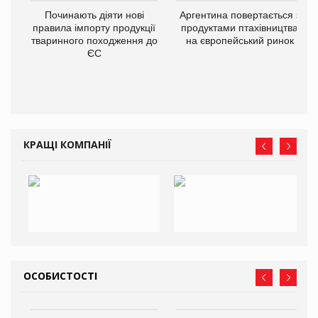
Починають діяти нові
Аргентина повертається з
правила імпорту продукції
продуктами птахівництва
тваринного походження до
на європейський ринок
ЄС
КРАЩІ КОМПАНІЇ
ОСОБИСТОСТІ