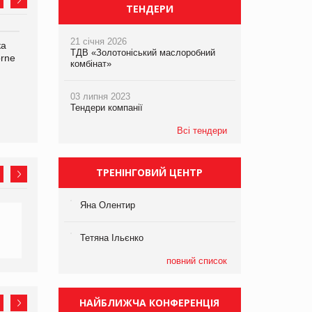
ТЕНДЕРИ
21 січня 2026
ка
Bosch заявила про повне
Смачна новинка для
ТДВ «Золотоніський маслоробний
orne
знищення своєї продукції
хвостатих: у VARUS
комбінат»
на складі після російської
з’явилися паучі Varto Paw
атаки
expert від власної ТМ
Varto!
03 липня 2023
Тендери компанії
Всі тендери
ТРЕНІНГОВИЙ ЦЕНТР
Яна Олентир
Тетяна Ільєнко
повний список
НАЙБЛИЖЧА КОНФЕРЕНЦІЯ