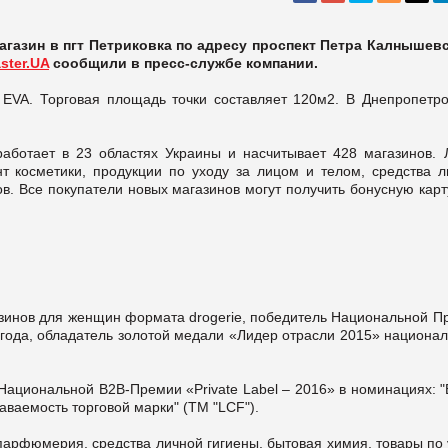
агазин в пгт Петриковка по адресу проспект Петра Калнышевс
ster.UA
сообщили в пресс-службе компании.
 EVA. Торговая площадь точки составляет 120м2. В Днепропетро
аботает в 23 областях Украины и насчитывает 428 магазинов. 
т косметики, продукции по уходу за лицом и телом, средства л
ов. Все покупатели новых магазинов могут получить бонусную кар
зинов для женщин формата drogerie, победитель Национальной П
 года, обладатель золотой медали «Лидер отрасли 2015» национа
Национальной В2В-Премии «Private Label – 2016» в номинациях: "
наваемость торговой марки" (ТМ "LCF").
парфюмерия, средства личной гигиены, бытовая химия, товары по