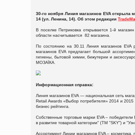
30-го ноября Линия магазинов EVA открыла м
14 (ул. Ленина, 14). Об этом редакции
TradeMa
В поселке Петриковка открывается 1-й магазин
области насчитывается 82 магазина.
По состоянию на 30.11 Линия магазинов EVA р
магазинов EVA предлагает большой ассортимен
гигиены, бытовой химии, бижутерии и аксессуар
МОЗАЇКА.
Информационная справка:
Линия магазинов EVA — национальная сеть мага
Retail Awards «Выбор потребителя» 2014 и 2015
бизнес рейтинга.
Собственные торговые марки EVA – победители 
в развитие товарной категории" (ТМ "SKY") и "Уз
Ассортимент Линии магазинов EVA – косметика, 