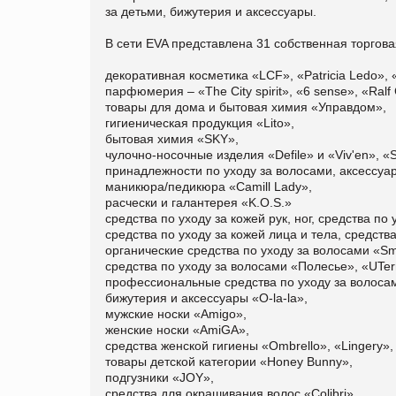
за детьми, бижутерия и аксессуары.
В сети EVA представлена 31 собственная торгова
декоративная косметика «LCF», «Patricia Ledo»,
парфюмерия – «The Сity spirit», «6 sense», «Ralf
товары для дома и бытовая химия «Управдом»,
гигиеническая продукция «Lito»,
бытовая химия «SKY»,
чулочно-носочные изделия «Defile» и «Viv'en», «Se
принадлежности по уходу за волосами, аксессуа
маникюра/педикюра «Camill Lady»,
расчески и галантерея «K.O.S.»
средства по уходу за кожей рук, ног, средства п
средства по уходу за кожей лица и тела, средств
органические средства по уходу за волосами «S
средства по уходу за волосами «Полесье», «UTerr
профессиональные средства по уходу за волосам
бижутерия и аксессуары «O-la-la»,
мужские носки «Amigo»,
женские носки «AmiGA»,
средства женской гигиены «Ombrello», «Lingery»,
товары детской категории «Honey Bunny»,
подгузники «JOY»,
средства для окрашивания волос «Colibri».