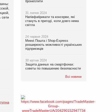
бронеплити
аины:
ской,
цкой,
31 липня 2024
Напівфабрикати та консерви, які
 сети
стануть в пригоді, коли довго нема
світла
24 червня 2024
Meest Пошта і Shop-Express
розширюють можливості українських
підприємців
30 квітня 2024
Защита данных на смартфонах:
советы по повышению безопасности
Всі новини
тупна