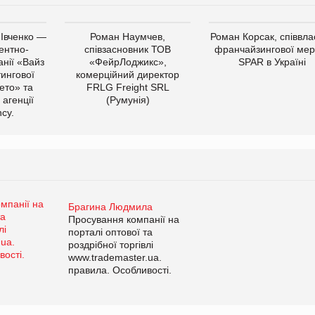
 Івченко —
Роман Наумчев,
Роман Корсак, співвла
ентно-
співзасновник ТОВ
франчайзингової мер
нії «Вайз
«ФейрЛоджикс»,
SPAR в Україні
тингової
комерційний директор
ето» та
FRLG Freight SRL
 агенції
(Румунія)
cy.
Брагина Людмила
Просування компанії на
порталі оптової та
роздрібної торгівлі
www.trademaster.ua.
правила. Особливості.
Рекомендації