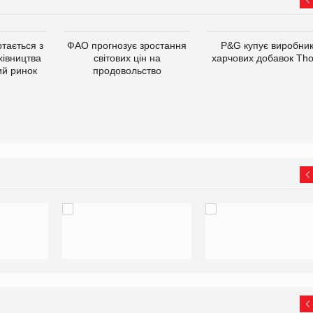
тається з
ФАО прогнозує зростання
P&G купує виробни
хівництва
світових цін на
харчових добавок Th
ий ринок
продовольство