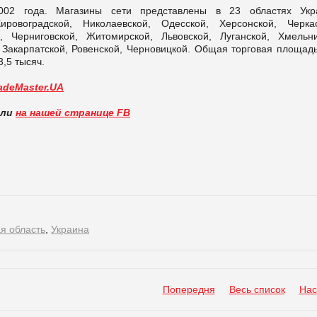
02 года. Магазины сети представлены в 23 областях Укр
ировоградской, Николаевской, Одесской, Херсонской, Черкас
, Черниговской, Житомирской, Львовской, Луганской, Хмельни
 Закарпатской, Ровенской, Черновицкой. Общая торговая площадь
,5 тысяч.
adeMaster.UA
вли
на нашей странице FB
я область
,
Украина
Попередня
Весь список
Нас