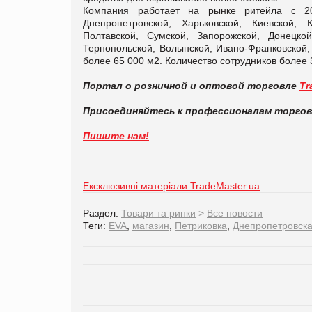
Компания работает на рынке ритейла с 20
Днепропетровской, Харьковской, Киевской, К
Полтавской, Сумской, Запорожской, Донецкой
Тернопольской, Волынской, Ивано-Франковской,
более 65 000 м2. Количество сотрудников более 3
Портал о розничной и оптовой торговле
Tr
Присоединяйтесь к профессионалам торго
Пишите нам!
Ексклюзивні матеріали TradeMaster.ua
Раздел:
Товари та ринки
>
Все новости
Теги:
EVA
,
магазин
,
Петриковка
,
Днепропетровска