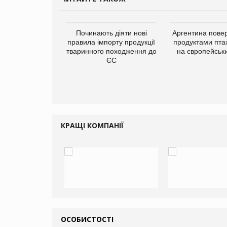
упермаркетів
Починають діяти нові
Аргентина повер
упує мережу
правила імпорту продукції
продуктами пта
нів формату
тваринного походження до
на європейськ
ce store КОЛО:
ЄС
ана компанія
ватиме 374
газини
КРАЩІ КОМПАНІЇ
ОСОБИСТОСТІ