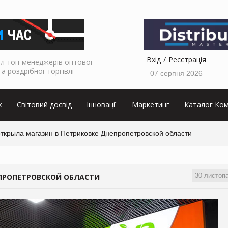
Вхід
Реєстрація
л топ-менеджерів оптової
та роздрібної торгівлі
07 серпня 2026
к
Світовий досвід
Інновації
Маркетинг
Каталог Ком
открыла магазин в Петриковке Днепропетровской области
30 листоп
ЕПРОПЕТРОВСКОЙ ОБЛАСТИ