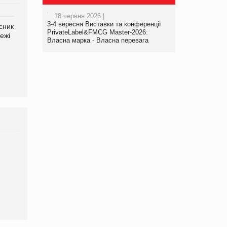
18 червня 2026 |
3-4 вересня Виставки та конференції
сник
Олексій Логачов-Михайлов
Яна Сараніна, директор
PrivateLabel&FMCG Master-2026:
ежі
Файно маркет Директор
компанії «УкраМарин»
Власна марка - Власна перевага
департаменту з
виробництва
Брагина Людмила
Просування компанії на
порталі оптової та
роздрібної торгівлі
www.trademaster.ua.
правила. Особливості.