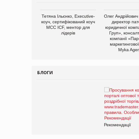
арас Ігорович,
Тетяна Ільєнко, Executive-
Олег Андрійович
иробництва ТОВ
коуч, сертифікований коуч
директор пат
Герчак"
МСС ICF, ментор для
юридичної компа
лідерів
Груп», консал
компанії «Пар
маркетингової
Myka Agen
БЛОГИ
Брагина Людмила
Просування компанії на
порталі оптової та
роздрібної торгівлі
www.trademaster.ua.
правила. Особливості.
ії
Рекомендації