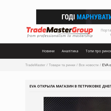
Порта
Новини
Аналітика
Топи про рино
TradeMaster
Товари та ринки
Все новости
EVA 
EVA ОТКРЫЛА МАГАЗИН В ПЕТРИКОВКЕ ДН