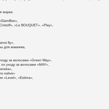
я марка:
 «GlamBee»,
 Cristoff», «Le BOUQUET», «Play»,
nsi fly»,
ры для макияжа,
о уходу за волосами «Green Way»,
а по уходу за волосами «MAY»,
mereka»,
a native»
и «Level», «Estima»,