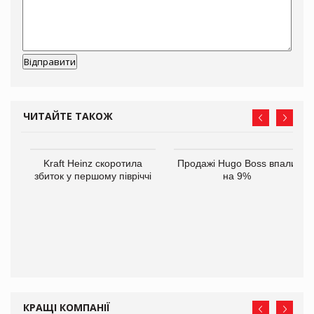
ЧИТАЙТЕ ТАКОЖ
ам
Kraft Heinz скоротила
Продажі Hugo Boss впали
іше
збиток у першому півріччі
на 9%
КРАЩІ КОМПАНІЇ