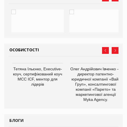
ОСОБИСТОСТІ
,
Тетяна Ільєнко, Executive-
Олег Андрійович Івченко —
ОВ
коуч, сертифікований коуч
директор патентно-
МСС ICF, ментор для
юридичної компанії «Вайз
лідерів
Груп», консалтингової
компанії «Парето» та
маркетингової агенції
Myka Agency.
БЛОГИ