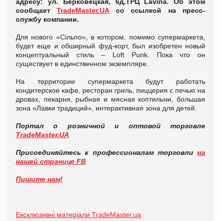
адресу: ул. Берковецкая, 6д,ТРЦ Lavina. Об этом
сообщает
TradeMaster.UA
со ссылкой на пресс-
службу компании.
Для нового «Сільпо», в котором, помимо супермаркета,
будет еще и обширный фуд-корт, был изобретен новый
концептуальный стиль – Loft Punk. Пока что он
существует в единственном экземпляре.
На территории супермаркета будут работать
кондитерское кафе, ресторан гриль, пиццерия с печью на
дровах, пекарня, рыбная и мясная коптильни, большая
зона «Лавки традиций», интерактивная зона для детей.
Портал о розничной и оптовой торговле
TradeMaster.UA
Присоединяйтесь к профессионалам торговли
на
нашей странице FB
Пишите нам!
Ексклюзивні матеріали TradeMaster.ua