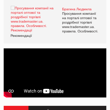
Брагина Людмила
Просування компанії
на порталі оптової та
роздрібної торгівлі
www.trademaster.ua.
правила. Особливості.
Рекомендації
Ре