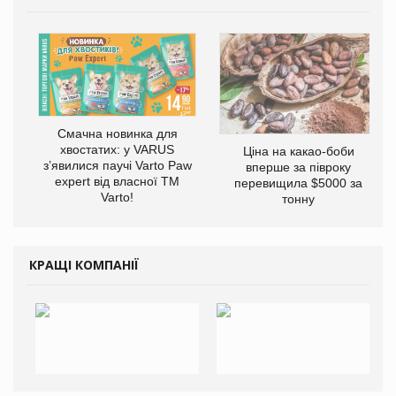
Смачна новинка для
хвостатих: у VARUS
Ціна на какао-боби
з’явилися паучі Varto Paw
вперше за півроку
expert від власної ТМ
перевищила $5000 за
Varto!
тонну
КРАЩІ КОМПАНІЇ