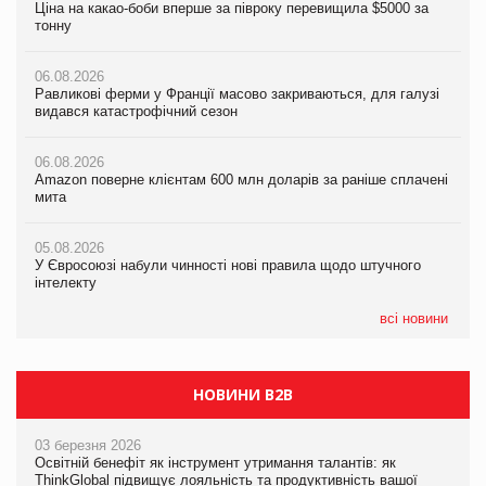
Ціна на какао-боби вперше за півроку перевищила $5000 за
Ціна на какао-боби вперше за півроку перевищила $5000 за
Равликові ферми у Франції масово закриваються, для галузі
тонну
тонну
видався катастрофічний сезон
06.08.2026
06.08.2026
06.08.2026
Равликові ферми у Франції масово закриваються, для галузі
Равликові ферми у Франції масово закриваються, для галузі
Amazon поверне клієнтам 600 млн доларів за раніше сплачені
видався катастрофічний сезон
видався катастрофічний сезон
мита
06.08.2026
06.08.2026
05.08.2026
Amazon поверне клієнтам 600 млн доларів за раніше сплачені
Amazon поверне клієнтам 600 млн доларів за раніше сплачені
У Євросоюзі набули чинності нові правила щодо штучного
мита
мита
інтелекту
05.08.2026
05.08.2026
05.08.2026
У Євросоюзі набули чинності нові правила щодо штучного
У Євросоюзі набули чинності нові правила щодо штучного
Рекламна платформа вимагає від Google компенсацію за
інтелекту
інтелекту
втрату 6,9 трлн рекламних показів
всі новини
НОВИНИ B2B
03 березня 2026
Освітній бенефіт як інструмент утримання талантів: як
ThinkGlobal підвищує лояльність та продуктивність вашої