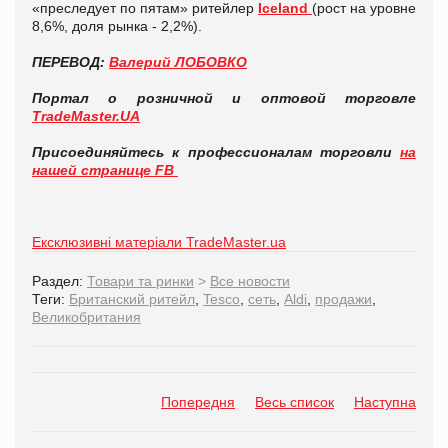
«преследует по пятам» ритейлер
Iceland
(рост на уровне
8,6%, доля рынка - 2,2%).
ПЕРЕВОД:
Валерий ЛОБОВКО
Портал о розничной и оптовой торговле
TradeMaster.UA
Присоединяйтесь к профессионалам торговли
на
нашей странице FB
Ексклюзивні матеріали TradeMaster.ua
Раздел:
Товари та ринки
>
Все новости
Теги:
Британский ритейл
,
Tesco
,
сеть
,
Aldi
,
продажи
,
Великобритания
Попередня
Весь список
Наступна