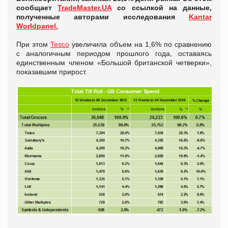
сообщает
TradeMaster.UA
со ссылкой на данные,
полученные авторами исследования
Kantar
Worldpanel.
При этом
Tesco
увеличила объем на 1,6% по сравнению
с аналогичным периодом прошлого года, оставаясь
единственным членом «Большой британской четверки»,
показавшим прирост.