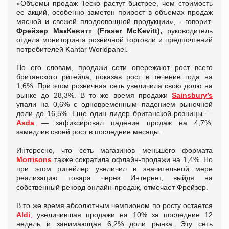
«Объемы продаж Теско растут быстрее, чем стоимость
ее акций, особенно заметен прирост в объемах продаж
мясной и свежей плодоовощной продукции», - говорит
Фрейзер МакКевитт (
Fraser
McKevitt
),
руководитель
отдела мониторинга розничной торговли и предпочтений
потребителей Kantar Worldpanel.
По его словам, продажи сети опережают рост всего
британского ритейла, показав рост в течение года на
1,6%. При этом розничная сеть увеличила свою долю на
рынке до 28,3%. В то же время продажи
Sainsbury
’
s
упали на 0,6% с одновременным падением рыночной
доли до 16,5%. Еще один лидер британской розницы —
Asda
— зафиксировал падение продаж на 4,7%,
замедлив своей рост в последние месяцы.
Интересно, что сеть магазинов меньшего формата
Morrisons
также сократила офлайн-продажи на 1,4%. Но
при этом ритейлер увеличил в значительной мере
реализацию товара через Интернет, выйдя на
собственный рекорд онлайн-продаж, отмечает Фрейзер.
В то же время абсолютным чемпионом по росту остается
Aldi
,
увеличившая продажи на 10% за последние 12
недель и занимающая 6,2% доли рынка. Эту сеть