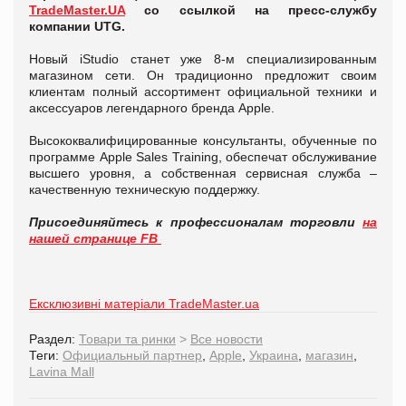
TradeMaster.UA
со ссылкой на пресс-службу
компании UTG.
Новый iStudio станет уже 8-м специализированным
магазином сети. Он традиционно предложит своим
клиентам полный ассортимент официальной техники и
аксессуаров легендарного бренда Apple.
Высококвалифицированные консультанты, обученные по
программе Apple Sales Training, обеспечат обслуживание
высшего уровня, а собственная сервисная служба –
качественную техническую поддержку.
Присоединяйтесь к профессионалам торговли
на
нашей странице FB
Ексклюзивні матеріали TradeMaster.ua
Раздел:
Товари та ринки
>
Все новости
Теги:
Официальный партнер
,
Apple
,
Украина
,
магазин
,
Lavina Mall