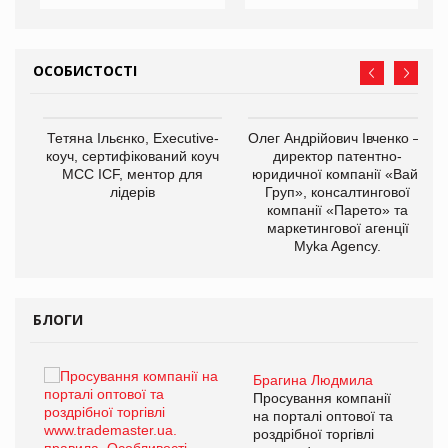
ОСОБИСТОСТІ
,
Тетяна Ільєнко, Executive-
Олег Андрійович Івченко —
ОВ
коуч, сертифікований коуч
директор патентно-
МСС ICF, ментор для
юридичної компанії «Вайз
лідерів
Груп», консалтингової
компанії «Парето» та
маркетингової агенції
Myka Agency.
БЛОГИ
Брагина Людмила
ї
Просування компанії
а
на порталі оптової та
роздрібної торгівлі