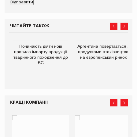
ЧИТАЙТЕ ТАКОЖ
в
Починають діяти нові
Аргентина повертається з
правила імпорту продукції
продуктами птахівництва
тваринного походження до
на європейський ринок
О:
ЄС
КРАЩІ КОМПАНІЇ