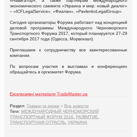
«Навигатор», а также партнерам международного
экономического саммита «Украина и мир: новый диалог»
– «ICFLegalService», «Фиалан», «PavlenkoLegalGroup».
Сегодня организаторы Форума работают над концепцией
деловой программы Международного Черноморского
Транспортного Форума 2017, который планируется 27-29
сентября 2017 года (Одесса, Морвокзал).
Приглашаем к сотрудничеству все заинтересованные
компании.
По вопросам участия в выставках и конференциях
обращайтесь в оргкомитет Форума.
Ексклюзивні матеріали TradeMaster.ua
Раздел:
Товари та ринки
>
Все новости
Теги:
МЕЖДУНАРОДНЫЙ ЧЕРНОМОРСКИЙ
ТРАНСПОРТНЫЙ ФОРУМ 2016
,
РАЗВИТИЕ
,
ТРАНСПОРТНАЯ ОТРАСЛЬ
,
УКРАИНА