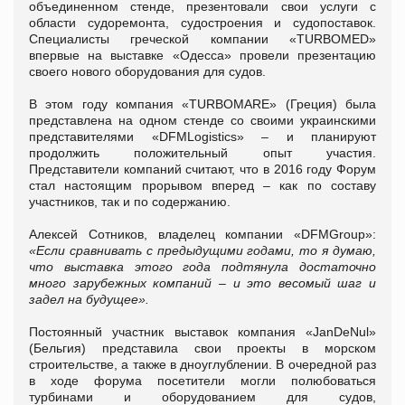
объединенном стенде, презентовали свои услуги с
области судоремонта, судостроения и судопоставок.
Специалисты греческой компании «TURBOMED»
впервые на выставке «Одесса» провели презентацию
своего нового оборудования для судов.
В этом году компания «TURBOMARE» (Греция) была
представлена на одном стенде со своими украинскими
представителями «DFMLogistics» – и планируют
продолжить положительный опыт участия.
Представители компаний считают, что в 2016 году Форум
стал настоящим прорывом вперед – как по составу
участников, так и по содержанию.
Алексей Сотников, владелец компании «DFMGroup»:
«Если сравнивать с предыдущими годами, то я думаю,
что выставка этого года подтянула достаточно
много зарубежных компаний – и это весомый шаг и
задел на будущее».
Постоянный участник выставок компания «JanDeNul»
(Бельгия) представила свои проекты в морском
строительстве, а также в дноуглублении. В очередной раз
в ходе форума посетители могли полюбоваться
турбинами и оборудованием для судов,