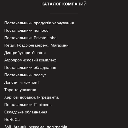
КАТАЛОГ КОМПАНИЙ
Постачальники продуктів харчування
Постачальники nonfood
Постачальники Private Label
Retail. Роздрібні мережі, Магазини
Дистрибутори України
Агропромисловий комплекс
Постачальники обладнання
Постачальники послуг
Логістичні компанії
Тара та упаковка
Харчові добавки. Інгредієнти.
Постачальники IT-рішень
Складське обладнання
HoReCa
ЗМІ, Агенції, реклама, поліграфія