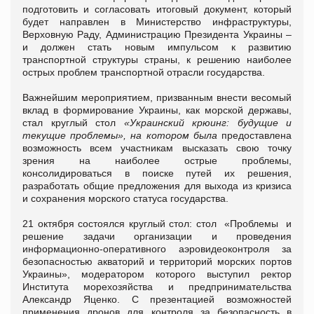
подготовить и согласовать итоговый документ, который
будет направлен в Министерство инфраструктуры,
Верховную Раду, Администрацию Президента Украины –
и должен стать новым импульсом к развитию
транспортной структуры страны, к решению наиболее
острых проблем транспортной отрасли государства.
Важнейшим мероприятием, призванным внести весомый
вклад в формирование Украины, как морской державы,
стал круглый стол
«Украинский крюинг: будущие и
текущие проблемы»
, на котором была
предоставлена
возможность всем участникам высказать свою точку
зрения на наиболее острые проблемы,
консолидироваться в поиске путей их решения,
разработать общие предложения для выхода из кризиса
и сохранения морского статуса государства.
21 октября состоялся круглый стол: стол «Проблемы и
решение задачи организации и проведения
информационно-оперативного аэровидеоконтроля за
безопасностью акваторий и территорий морских портов
Украины», модератором которого выступил ректор
Института морехозяйства и предпринимательства
Александр Яценко. С презентацией возможностей
применения дронов для контроля за безопасность в