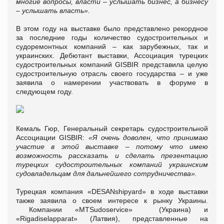
многие вопросы, власти – услышать бизнес, а бизнесу
– услышать власть».
В этом году на выставке было представлено рекордное
за последние годы количество судостроительных и
судоремонтных компаний – как зарубежных, так и
украинских. Дебютант выставки, Ассоциация турецких
судостроительных компаний GISBIR представила целую
судостроительную отрасль своего государства – и уже
заявила о намерении участвовать в форуме в
следующем году.
Кемаль Гюр, Генеральный секретарь судостроительной
Ассоциации GISBIR:
«Я очень доволен, что принимаю
участие в этой выставке – потому что имею
возможность рассказать и сделать презентацию
турецких судостроительных компаний украинским
судовладельцам для дальнейшего сотрудничества».
Турецкая компания «DESANshipyard» в ходе выставки
также заявила о своем интересе к рынку Украины.
Компании «MTSudoservice» (Украина) и
«Rigadiselapparat» (Латвия), представленные на