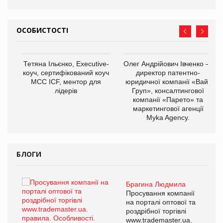
ОСОБИСТОСТІ
,
Тетяна Ільєнко, Executive-
Олег Андрійович Івченко —
ОВ
коуч, сертифікований коуч
директор патентно-
МСС ICF, ментор для
юридичної компанії «Вайз
лідерів
Груп», консалтингової
компанії «Парето» та
маркетингової агенції
Myka Agency.
БЛОГИ
Брагина Людмила
ї
Просування компанії
а
на порталі оптової та
роздрібної торгівлі
www.trademaster.ua.