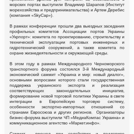
морских портах выступили Владимир Шарапов (Институт
морехозяйства и предпринимательства) и Артем Деребис
(компания «SkyCap»).
В рамках конференции прошли два выездных заседания
профильных комитетов Ассоциации портов Украины
«Укрпорт»: комитета по проектированию, строительству и
технической эксплуатации портовых инженерных и
гидротехнический сооружений, а также комитета по
охране жизнедеятельности и окружающей среды.
В этом году в рамках Международного Черноморского
транспортного форума состоялся 3-й Международный
экономический саммит «Украина и мир: новый диалог»,
основными вопросами которого стали государственная
поддержка украинского экспорта и реализация
соответствующих законодательных инициатив,
формирование новой торговой политики Украины в свете
интеграции в Европейскую торговую систему,
особенности экспортно-импортных отношений со
странами Евросоюза и других регионов. Организаторы
бизнес-форума выступили ЧП «МедиаКомпас Украина» и
коммуникационное агентство «Маркет.инфо».
Саммит прошел при содействии и поддержке