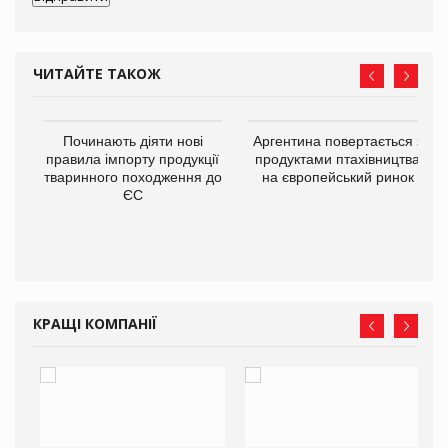
ЧИТАЙТЕ ТАКОЖ
в
Починають діяти нові
Аргентина повертається з
правила імпорту продукції
продуктами птахівництва
тваринного походження до
на європейський ринок
О:
ЄС
КРАЩІ КОМПАНІЇ