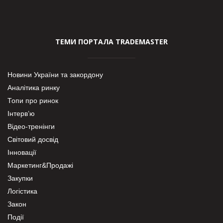
ТЕМИ ПОРТАЛА TRADEMASTER
Новини України та закордону
Аналітика ринку
Топи про ринок
Інтерв’ю
Відео-тренінги
Світовий досвід
Інновації
Маркетинг&Продажі
Закупки
Логістика
Закон
Події