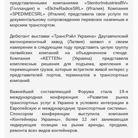
представленными компаниями «StentorIndustriesBV»
(Голландия) и «ElicheRadiceSRL» (Италия). Компания
«SPEDIMECSRL» (Италия) представила свои услуги по
документальному сопровождению перевозок наземным и
морским транспортом.
Дебютант выставки «ТрансРэйл Украина» Даугавпилский
вагоноремонтный завод (Латвия) заявил о своем
намерении в следующем году представить целую группу
латвийских компаний на объединенном стенде.
Компания «KETTEN» (Украина) представила
комплексные решения для подъема, крепления и
перемещения грузов, которые встретили живой интерес у
представителей портов, терминалов и транспортных
компаний.
Важнейшей составляющей Форума стала 19-я
международная конференция: «Развитие рынка
транспортных услуг в Украине в условиях интеграции в
Европейскую и международную транспортные системы».
Спонсором конференции выступила компания
«Контейнеры Украины», более 12 лет занимающая
лидирующие позиции на рынке аренды, продажи,
ремонта всех видов контейнеров.