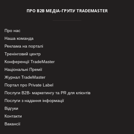
ПРО В2В МЕДІА-ГРУПУ TRADEMASTER
Про нас
Наша команда
Реклама на порталі
Тренінговий центр
Конференції TradeMaster
Національні Премії
Журнал TradeMaster
Портал про Private Label
Послуги В2В- маркетингу та PR для клієнтів
Послуги з надання інформації
Відгуки
Контакти
Вакансії