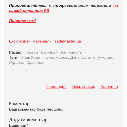
Присоединяйтесь к профессионалам торговли
на
нашей странице FB
Пишите нам!
Ексклюзивні матеріали TradeMaster.ua
Раздел:
Товари та ринки
>
Все новости
Теги:
«Наш Край»
,
супермаркет
,
День Святого Николая
,
Украина
,
Красилов
Попередня
Весь список
Наступна
Коментарі
Ваш коментар буде першим.
Додати коментар
Ваше імя
*