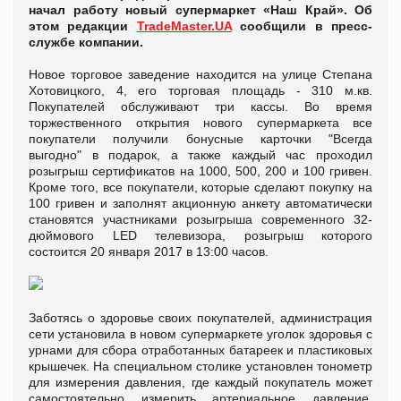
начал работу новый супермаркет «Наш Край». Об
этом редакции
TradeMaster.UA
сообщили в пресс-
службе компании.
Новое торговое заведение находится на улице Степана
Хотовицкого, 4, его торговая площадь - 310 м.кв.
Покупателей обслуживают три кассы. Во время
торжественного открытия нового супермаркета все
покупатели получили бонусные карточки "Всегда
выгодно" в подарок, а также каждый час проходил
розыгрыш сертификатов на 1000, 500, 200 и 100 гривен.
Кроме того, все покупатели, которые сделают покупку на
100 гривен и заполнят акционную анкету автоматически
становятся участниками розыгрыша современного 32-
дюймового LED телевизора, розыгрыш которого
состоится 20 января 2017 в 13:00 часов.
Заботясь о здоровье своих покупателей, администрация
сети установила в новом супермаркете уголок здоровья с
урнами для сбора отработанных батареек и пластиковых
крышечек. На специальном столике установлен тонометр
для измерения давления, где каждый покупатель может
самостоятельно измерить артериальное давление.