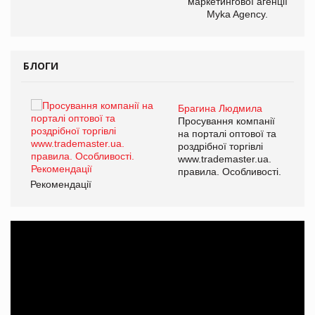
маркетингової агенції
Myka Agency.
БЛОГИ
Брагина Людмила
ї
Просування компанії
а
на порталі оптової та
роздрібної торгівлі
www.trademaster.ua.
і.
правила. Особливості.
Рекомендації
Ре