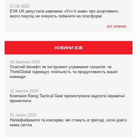
Франція заборонила рекламні дзвінки без згоди клієнтів
07.08.2026
07.08.2026
EVA.UA запустила кампанію «Хто б знав» про асортимент,
EVA.UA запустила кампанію «Хто б знав» про асортимент,
якого покупці не очікують побачити на платформі
якого покупці не очікують побачити на платформі
всі новини
НОВИНИ B2B
03 березня 2026
Освітній бенефіт як інструмент утримання талантів: як
ThinkGlobal підвищує лояльність та продуктивність вашої
команди
31 жовтня 2024
Компанія Rarog Tactical Gear презентувала надлегкі керамічні
бронеплити
31 липня 2024
Напівфабрикати та консерви, які стануть в пригоді, коли довго
нема світла