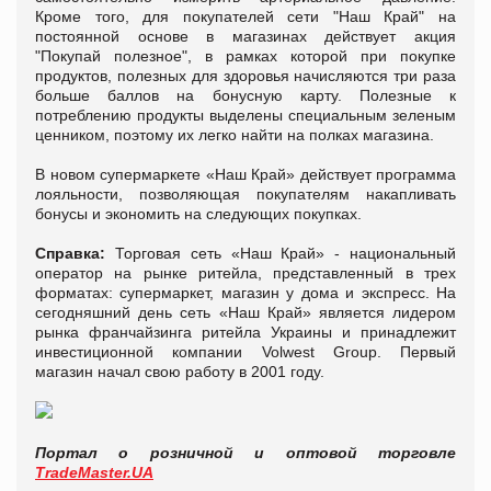
Кроме того, для покупателей сети "Наш Край" на
постоянной основе в магазинах действует акция
"Покупай полезное", в рамках которой при покупке
продуктов, полезных для здоровья начисляются три раза
больше баллов на бонусную карту. Полезные к
потреблению продукты выделены специальным зеленым
ценником, поэтому их легко найти на полках магазина.
В новом супермаркете «Наш Край» действует программа
лояльности, позволяющая покупателям накапливать
бонусы и экономить на следующих покупках.
Справка
:
Торговая сеть «Наш Край» - национальный
оператор на рынке ритейла, представленный в трех
форматах: супермаркет, магазин у дома и экспресс. На
сегодняшний день сеть «Наш Край» является лидером
рынка франчайзинга ритейла Украины и принадлежит
инвестиционной компании Volwest Group. Первый
магазин начал свою работу в 2001 году.
Портал о розничной и оптовой торговле
TradeMaster.UA