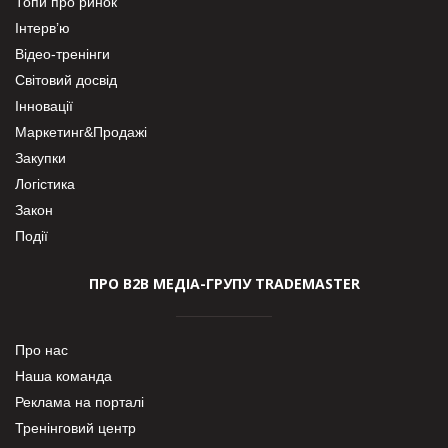
Топи про ринок
Інтерв’ю
Відео-тренінги
Світовий досвід
Інновації
Маркетинг&Продажі
Закупки
Логістика
Закон
Події
ПРО В2В МЕДІА-ГРУПУ TRADEMASTER
Про нас
Наша команда
Реклама на порталі
Тренінговий центр