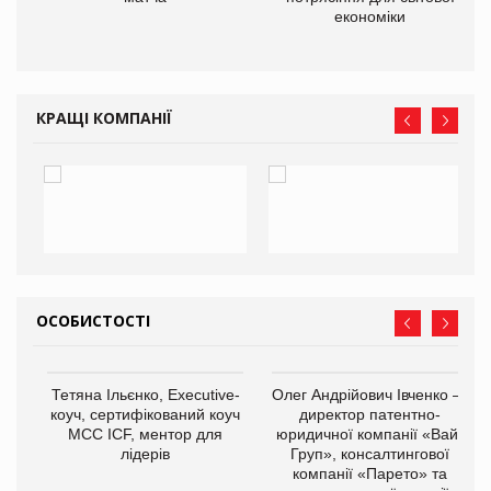
економіки
КРАЩІ КОМПАНІЇ
ОСОБИСТОСТІ
,
Тетяна Ільєнко, Executive-
Олег Андрійович Івченко —
ОВ
коуч, сертифікований коуч
директор патентно-
МСС ICF, ментор для
юридичної компанії «Вайз
лідерів
Груп», консалтингової
компанії «Парето» та