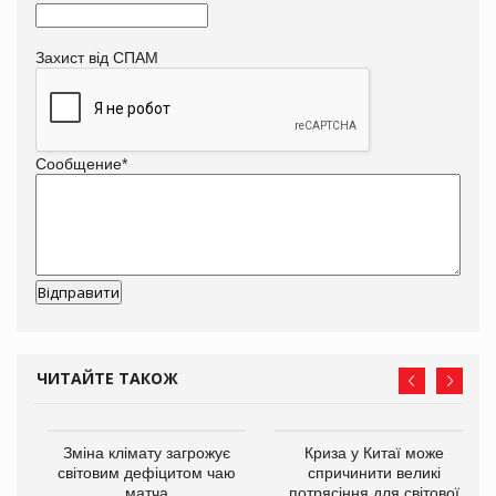
Захист від СПАМ
Сообщение
*
ЧИТАЙТЕ ТАКОЖ
Зміна клімату загрожує
Криза у Китаї може
ne
світовим дефіцитом чаю
спричинити великі
матча
потрясіння для світової