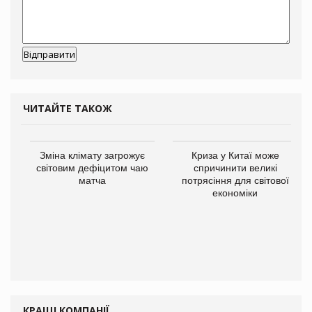
ЧИТАЙТЕ ТАКОЖ
Зміна клімату загрожує
Криза у Китаї може
світовим дефіцитом чаю
спричинити великі
матча
потрясіння для світової
економіки
КРАЩІ КОМПАНІЇ