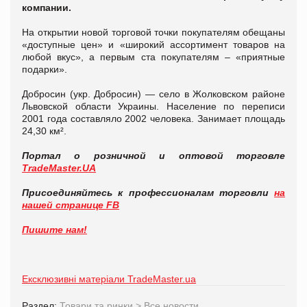
компании.
На открытии новой торговой точки покупателям обещаны
«доступные цен» и «широкий ассортимент товаров на
любой вкус», а первым ста покупателям – «приятные
подарки».
Добросин (укр. Добросин) — село в Жолковском районе
Львовской области Украины. Население по переписи
2001 года составляло 2002 человека. Занимает площадь
24,30 км².
Портал о розничной и оптовой торговле
TradeMaster.UA
Присоединяйтесь к профессионалам торговли
на
нашей странице FB
Пишите нам!
Ексклюзивні матеріали TradeMaster.ua
Раздел:
Товари та ринки
>
Все новости