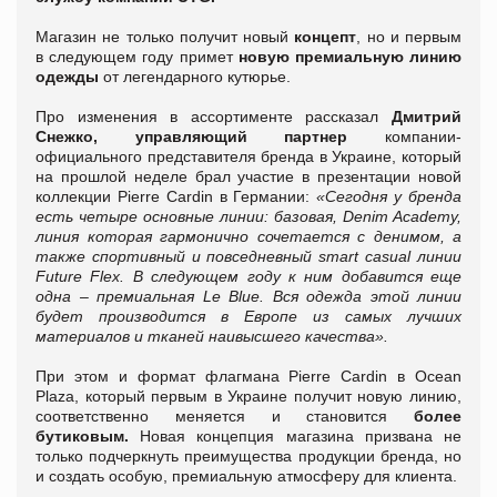
Магазин не только получит новый
концепт
, но и первым
в следующем году примет
новую премиальную линию
одежды
от легендарного кутюрье.
Про изменения в ассортименте рассказал
Дмитрий
Снежко, управляющий партнер
компании-
официального представителя бренда в Украине, который
на прошлой неделе брал участие в презентации новой
коллекции Pierre Cardin в Германии:
«Сегодня у бренда
есть четыре основные линии: базовая, Denim Academy,
линия которая гармонично сочетается с денимом, а
также спортивный и повседневный smart casual линии
Future Flex. В следующем году к ним добавится еще
одна – премиальная Le Blue. Вся одежда этой линии
будет производится в Европе из самых лучших
материалов и тканей наивысшего качества».
При этом и формат флагмана Pierre Cardin в Ocean
Plaza, который первым в Украине получит новую линию,
соответственно меняется и становится
более
бутиковым.
Новая концепция магазина призвана не
только подчеркнуть преимущества продукции бренда, но
и создать особую, премиальную атмосферу для клиента.