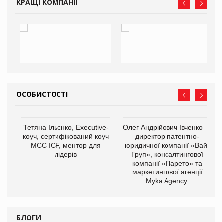
КРАЩІ КОМПАНІЇ
ОСОБИСТОСТІ
,
Тетяна Ільєнко, Executive-
Олег Андрійович Івченко —
ОВ
коуч, сертифікований коуч
директор патентно-
МСС ICF, ментор для
юридичної компанії «Вайз
лідерів
Груп», консалтингової
компанії «Парето» та
маркетингової агенції
Myka Agency.
БЛОГИ