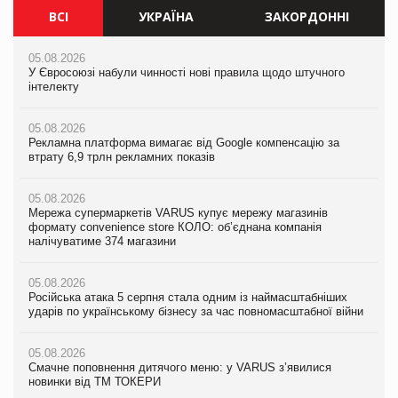
ВСІ
УКРАЇНА
ЗАКОРДОННІ
05.08.2026
05.08.2026
05.08.2026
У Євросоюзі набули чинності нові правила щодо штучного
У Євросоюзі набули чинності нові правила щодо штучного
У Євросоюзі набули чинності нові правила щодо штучного
інтелекту
інтелекту
інтелекту
05.08.2026
05.08.2026
05.08.2026
Рекламна платформа вимагає від Google компенсацію за
Рекламна платформа вимагає від Google компенсацію за
Рекламна платформа вимагає від Google компенсацію за
втрату 6,9 трлн рекламних показів
втрату 6,9 трлн рекламних показів
втрату 6,9 трлн рекламних показів
05.08.2026
05.08.2026
05.08.2026
Мережа супермаркетів VARUS купує мережу магазинів
Мережа супермаркетів VARUS купує мережу магазинів
Adidas витратила понад $1 млрд на маркетинг за квартал
формату convenience store КОЛО: об’єднана компанія
формату convenience store КОЛО: об’єднана компанія
налічуватиме 374 магазини
налічуватиме 374 магазини
05.08.2026
Amazon звинуватили у недостовірній рекламі екологічних
05.08.2026
05.08.2026
продуктів
Російська атака 5 серпня стала одним із наймасштабніших
Російська атака 5 серпня стала одним із наймасштабніших
ударів по українському бізнесу за час повномасштабної війни
ударів по українському бізнесу за час повномасштабної війни
05.08.2026
AstraZeneca обговорює найбільшу угоду десятиліття
05.08.2026
05.08.2026
Смачне поповнення дитячого меню: у VARUS з’явилися
Смачне поповнення дитячого меню: у VARUS з’явилися
новинки від ТМ ТОКЕРИ
новинки від ТМ ТОКЕРИ