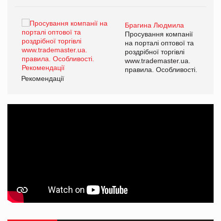
Брагина Людмила
ї
Просування компанії
а
на порталі оптової та
роздрібної торгівлі
www.trademaster.ua.
і.
правила. Особливості.
Рекомендації
Ре