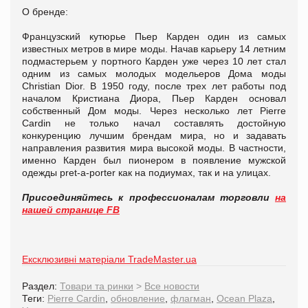
О бренде:
Французский кутюрье Пьер Карден один из самых
известных метров в мире моды. Начав карьеру 14 летним
подмастерьем у портного Карден уже через 10 лет стал
одним из самых молодых модельеров Дома моды
Christian Dior. В 1950 году, после трех лет работы под
началом Кристиана Диора, Пьер Карден основал
собственный Дом моды. Через несколько лет Pierre
Cardin не только начал составлять достойную
конкуренцию лучшим брендам мира, но и задавать
направления развития мира высокой моды. В частности,
именно Карден был пионером в появление мужской
одежды pret-a-porter как на подиумах, так и на улицах.
Присоединяйтесь к профессионалам торговли
на
нашей странице FB
Ексклюзивні матеріали TradeMaster.ua
Раздел:
Товари та ринки
>
Все новости
Теги:
Pierre Cardin
,
обновление
,
флагман
,
Ocean Plaza
,