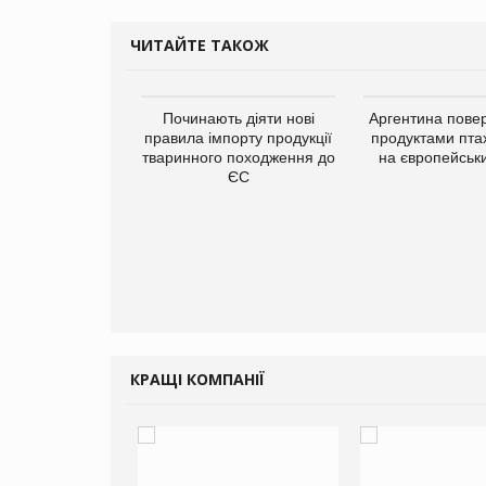
ЧИТАЙТЕ ТАКОЖ
упермаркетів
Починають діяти нові
Аргентина повер
упує мережу
правила імпорту продукції
продуктами пта
нів формату
тваринного походження до
на європейськ
ce store КОЛО:
ЄС
ана компанія
ватиме 374
газини
КРАЩІ КОМПАНІЇ