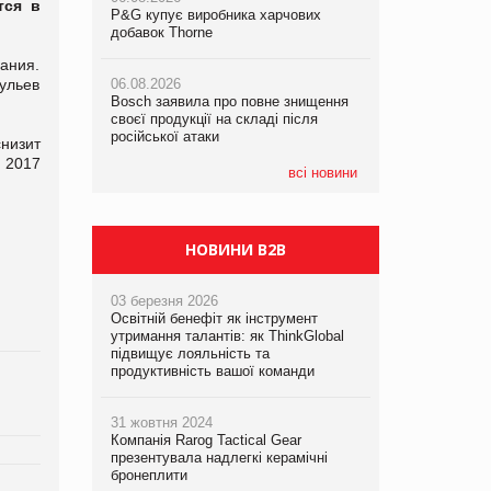
тся в
P&G купує виробника харчових
P&G купує виробника харчових
P&G купує виробника харчових
добавок Thorne
добавок Thorne
добавок Thorne
ания.
ульев
06.08.2026
06.08.2026
06.08.2026
Bosch заявила про повне знищення
Bosch заявила про повне знищення
Bosch заявила про повне знищення
своєї продукції на складі після
своєї продукції на складі після
своєї продукції на складі після
російської атаки
російської атаки
російської атаки
снизит
 2017
всі новини
НОВИНИ B2B
03 березня 2026
Освітній бенефіт як інструмент
утримання талантів: як ThinkGlobal
підвищує лояльність та
продуктивність вашої команди
31 жовтня 2024
Компанія Rarog Tactical Gear
презентувала надлегкі керамічні
бронеплити