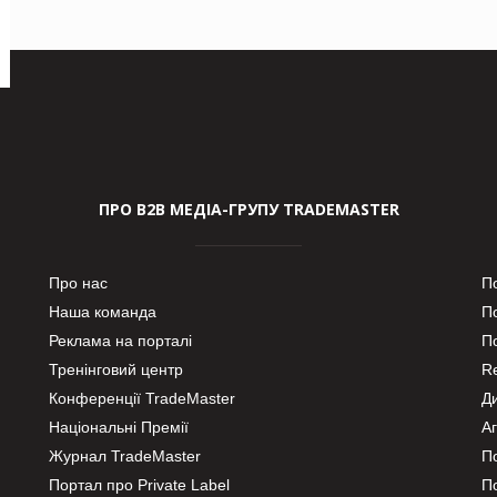
ПРО В2В МЕДІА-ГРУПУ TRADEMASTER
Про нас
П
Наша команда
П
Реклама на порталі
По
Тренінговий центр
Re
Конференції TradeMaster
Д
Національні Премії
А
Журнал TradeMaster
П
Портал про Private Label
П