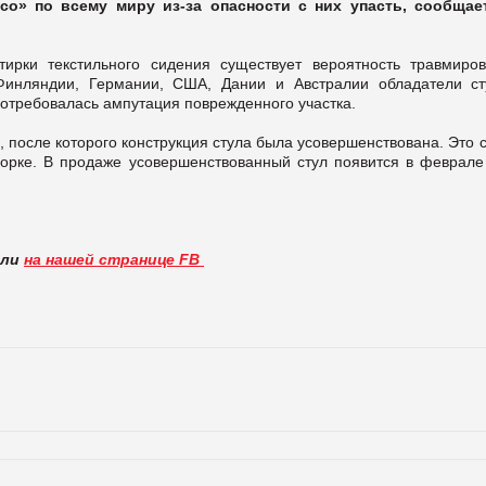
о» по всему миру из-за опасности c них упасть, сообщае
ирки текстильного сидения существует вероятность травмиров
Финляндии, Германии, США, Дании и Австралии обладатели ст
потребовалась ампутация поврежденного участка.
 после которого конструкция стула была усовершенствована. Это 
борке. В продаже усовершенствованный стул появится в феврале
вли
на нашей странице FB