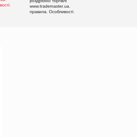
роздрібної торгівлі
www.trademaster.ua.
правила. Особливості.
Рекомендації