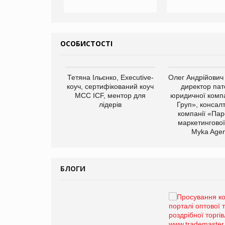
ОСОБИСТОСТІ
арас Ігорович,
Тетяна Ільєнко, Executive-
Олег Андрійович
иробництва ТОВ
коуч, сертифікований коуч
директор пат
Герчак"
МСС ICF, ментор для
юридичної компа
лідерів
Груп», консал
компанії «Пар
маркетингової
Myka Agen
БЛОГИ
Брагина Людмила
Просування компанії на
порталі оптової та