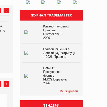
ЖУРНАЛ TRADEMASTER
ка
Bosch заявила про повне
Смачна новинка для
Каталог Головних
orne
знищення своєї продукції
Проєктів
хвостатих: у VARUS
PrivateLabel –
на складі після російської
з’явилися паучі Varto Paw
2026
атаки
expert від власної ТМ
Varto!
Сучасні рішення в
Логістиці&Дистрибуції
– 2026. Травень
Новинки.
Просування
брендів
FMCG.Березень
2026
Всі журнали
ТЕНДЕРИ