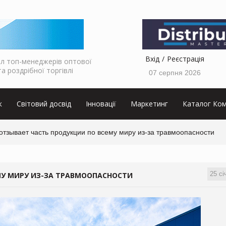
Вхід
Реєстрація
л топ-менеджерів оптової
та роздрібної торгівлі
07 серпня 2026
к
Світовий досвід
Інновації
Маркетинг
Каталог Ком
отзывает часть продукции по всему миру из-за травмоопасности
25 сі
МУ МИРУ ИЗ-ЗА ТРАВМООПАСНОСТИ