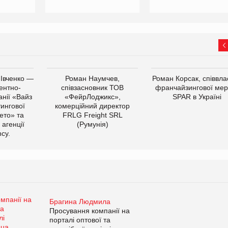
 Івченко —
Роман Наумчев,
Роман Корсак, співвла
ентно-
співзасновник ТОВ
франчайзингової мер
нії «Вайз
«ФейрЛоджикс»,
SPAR в Україні
тингової
комерційний директор
ето» та
FRLG Freight SRL
 агенції
(Румунія)
cy.
Брагина Людмила
Просування компанії на
порталі оптової та