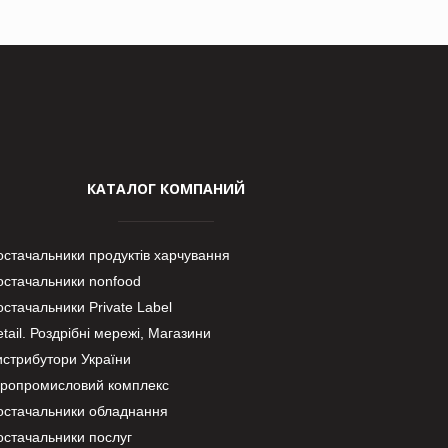
КАТАЛОГ КОМПАНИЙ
остачальники продуктів харчування
остачальники nonfood
стачальники Private Label
tail. Роздрібні мережі, Магазини
истрибутори України
гропромисловий комплекс
остачальники обладнання
остачальники послуг