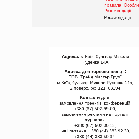
роздрібної торгівлі
www.trademaster.ua.
правила. Особливості.
ії
Рекомендації
Адреса:
м.Київ, бульвар Миколи
Руденка 14А
Адреса для кореспонденції:
ТОВ "Tрейд Мастер Груп"
м.Київ, бульвар Миколи Руденка 14а,
2 поверх, оф 121, 03194
Контакти для:
замовлення треннгів, конференцій:
+380 (67) 502-99-00,
замовлення реклами на порталі,
журналах:
+380 (67) 502 30 13,
інші питання: +380 (44) 383 92 39,
+380 (44) 383 50 34.