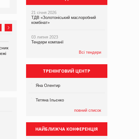
21 січня 2026
ТДВ «Золотоніський маслоробний
комбінат»
03 липня 2023
Тендери компанії
сник
Олексій Логачов-Михайлов
Яна Сараніна, директор
Всі тендери
ежі
Файно маркет Директор
компанії «УкраМарин»
департаменту з
виробництва
ТРЕНІНГОВИЙ ЦЕНТР
Яна Олентир
Тетяна Ільєнко
повний список
Брагина Людмила
Просування компанії на
НАЙБЛИЖЧА КОНФЕРЕНЦІЯ
порталі оптової та