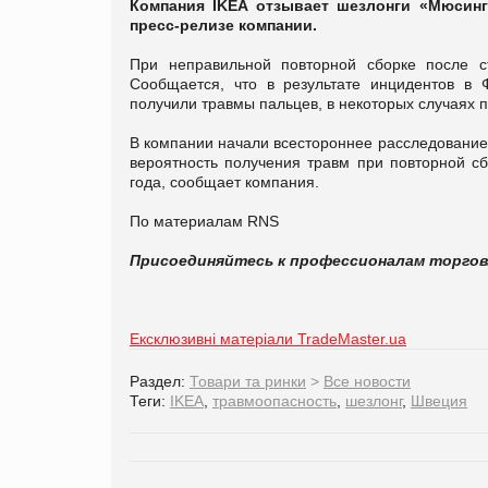
Компания IKEA отзывает шезлонги «Мюсингс
пресс-релизе компании.
При неправильной повторной сборке после ст
Сообщается, что в результате инцидентов в 
получили травмы пальцев, в некоторых случаях 
В компании начали всестороннее расследование,
вероятность получения травм при повторной с
года, сообщает компания.
По материалам RNS
Присоединяйтесь к профессионалам торго
Ексклюзивні матеріали TradeMaster.ua
Раздел:
Товари та ринки
>
Все новости
Теги:
IKEA
,
травмоопасность
,
шезлонг
,
Швеция