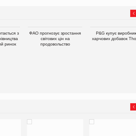
тається з
ФАО прогнозує зростання
P&G купує виробни
хівництва
світових цін на
харчових добавок Th
ий ринок
продовольство