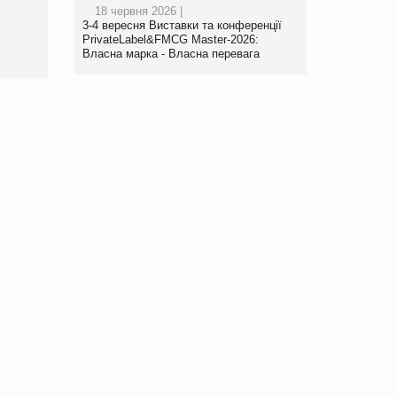
роздрібної торгівлі
18 червня 2026 |
www.trademaster.ua.
3-4 вересня Виставки та конференції
правила. Особливості.
PrivateLabel&FMCG Master-2026:
Власна марка - Власна перевага