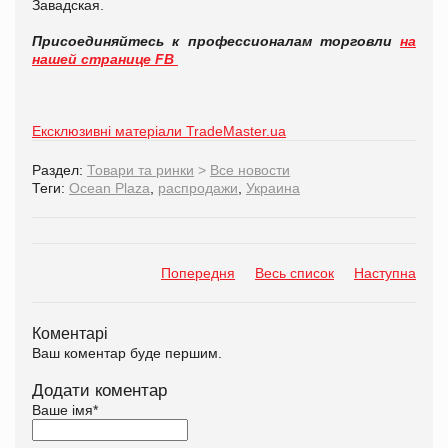
Завадская.
Присоединяйтесь к профессионалам торговли
на
нашей странице FB
Ексклюзивні матеріали TradeMaster.ua
Раздел:
Товари та ринки
>
Все новости
Теги:
Ocean Plaza
,
распродажи
,
Украина
Попередня
Весь список
Наступна
Коментарі
Ваш коментар буде першим.
Додати коментар
Ваше імя
*