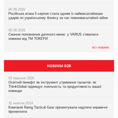
05.08.2026
Amazon звинуватили у недостовірній рекламі екологічних
05.08.2026
05.08.2026
продуктів
Російська атака 5 серпня стала одним із наймасштабніших
Російська атака 5 серпня стала одним із наймасштабніших
ударів по українському бізнесу за час повномасштабної війни
ударів по українському бізнесу за час повномасштабної війни
05.08.2026
AstraZeneca обговорює найбільшу угоду десятиліття
05.08.2026
05.08.2026
Смачне поповнення дитячого меню: у VARUS з’явилися
Смачне поповнення дитячого меню: у VARUS з’явилися
новинки від ТМ ТОКЕРИ
новинки від ТМ ТОКЕРИ
всі новини
НОВИНИ B2B
03 березня 2026
Освітній бенефіт як інструмент утримання талантів: як
ThinkGlobal підвищує лояльність та продуктивність вашої
команди
31 жовтня 2024
Компанія Rarog Tactical Gear презентувала надлегкі керамічні
бронеплити