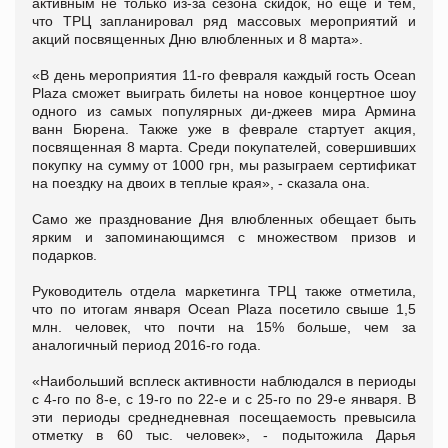
активным не только из-за сезона скидок, но еще и тем,
что ТРЦ запланировал ряд массовых мероприятий и
акций посвященных Дню влюбленных и 8 марта».
«В день мероприятия 11-го февраля каждый гость Ocean
Plaza сможет выиграть билеты на новое концертное шоу
одного из самых популярных ди-джеев мира Армина
ванн Бюрена. Также уже в феврале стартует акция,
посвященная 8 марта. Среди покупателей, совершивших
покупку на сумму от 1000 грн, мы разыграем сертификат
на поездку на двоих в теплые края», - сказала она.
Само же празднование Дня влюбленных обещает быть
ярким и запоминающимся с множеством призов и
подарков.
Руководитель отдела маркетинга ТРЦ также отметила,
что по итогам января Ocean Plaza посетило свыше 1,5
млн. человек, что почти на 15% больше, чем за
аналогичный период 2016-го года.
«Наибольший всплеск активности наблюдался в периоды
с 4-го по 8-е, с 19-го по 22-е и с 25-го по 29-е января. В
эти периоды среднедневная посещаемость превысила
отметку в 60 тыс. человек», - подытожила Дарья