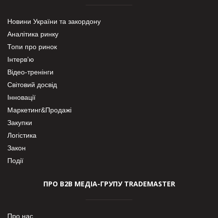
Новини України та закордону
Аналітика ринку
Топи про ринок
Інтерв’ю
Відео-тренінги
Світовий досвід
Інновації
Маркетинг&Продажі
Закупки
Логістика
Закон
Події
ПРО В2В МЕДІА-ГРУПУ TRADEMASTER
Про нас