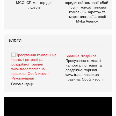
МСС ICF, ментор для
юридичної компанії «Вайз
лідерів
Груп», консалтингової
компанії «Парето» та
маркетингової агенції
Myka Agency.
БЛОГИ
Брагина Людмила
ї
Просування компанії
а
на порталі оптової та
роздрібної торгівлі
www.trademaster.ua.
і.
правила. Особливості.
Рекомендації
Ре