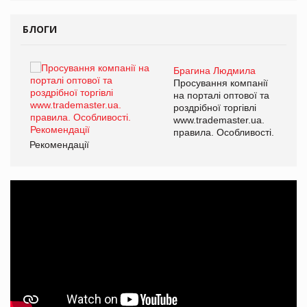
БЛОГИ
Брагина Людмила
ї
Просування компанії
а
на порталі оптової та
роздрібної торгівлі
www.trademaster.ua.
і.
правила. Особливості.
Рекомендації
Ре