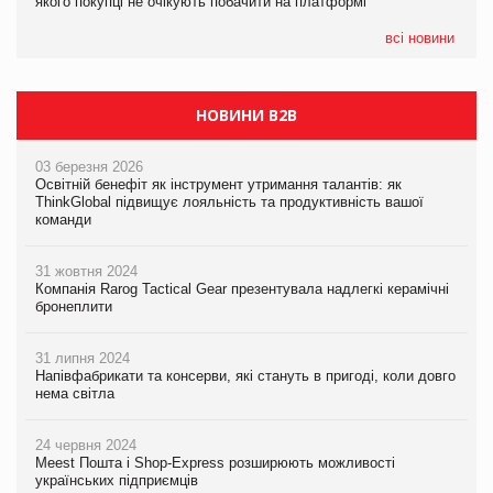
якого покупці не очікують побачити на платформі
якого покупці не очікують побачити на платформі
всі новини
НОВИНИ B2B
03 березня 2026
Освітній бенефіт як інструмент утримання талантів: як
ThinkGlobal підвищує лояльність та продуктивність вашої
команди
31 жовтня 2024
Компанія Rarog Tactical Gear презентувала надлегкі керамічні
бронеплити
31 липня 2024
Напівфабрикати та консерви, які стануть в пригоді, коли довго
нема світла
24 червня 2024
Meest Пошта і Shop-Express розширюють можливості
українських підприємців