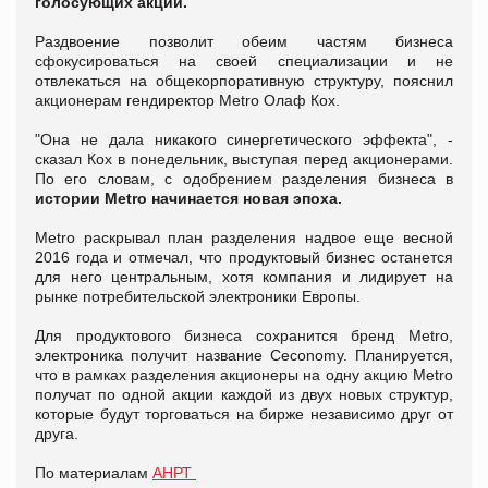
голосующих акций.
Раздвоение позволит обеим частям бизнеса
сфокусироваться на своей специализации и не
отвлекаться на общекорпоративную структуру, пояснил
акционерам гендиректор Metro Олаф Кох.
"Она не дала никакого синергетического эффекта", -
сказал Кох в понедельник, выступая перед акционерами.
По его словам, с одобрением разделения бизнеса в
истории Metro начинается новая эпоха.
Metro раскрывал план разделения надвое еще весной
2016 года и отмечал, что продуктовый бизнес останется
для него центральным, хотя компания и лидирует на
рынке потребительской электроники Европы.
Для продуктового бизнеса сохранится бренд Metro,
электроника получит название Ceconomy. Планируется,
что в рамках разделения акционеры на одну акцию Metro
получат по одной акции каждой из двух новых структур,
которые будут торговаться на бирже независимо друг от
друга.
По материалам
АНРТ