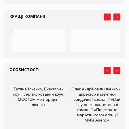
КРАЩІ КОМПАНІЇ
ОСОБИСТОСТІ
,
Тетяна Ільєнко, Executive-
Олег Андрійович Івченко —
ОВ
коуч, сертифікований коуч
директор патентно-
МСС ICF, ментор для
юридичної компанії «Вайз
лідерів
Груп», консалтингової
компанії «Парето» та
маркетингової агенції
Myka Agency.