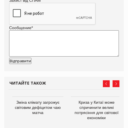
Захист від СПАМ
Сообщение
*
ЧИТАЙТЕ ТАКОЖ
Зміна клімату загрожує
Криза у Китаї може
ne
світовим дефіцитом чаю
спричинити великі
матча
потрясіння для світової
економіки