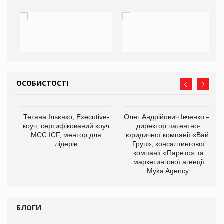
ОСОБИСТОСТІ
,
Тетяна Ільєнко, Executive-
Олег Андрійович Івченко —
ОВ
коуч, сертифікований коуч
директор патентно-
МСС ICF, ментор для
юридичної компанії «Вайз
лідерів
Груп», консалтингової
компанії «Парето» та
маркетингової агенції
Myka Agency.
БЛОГИ