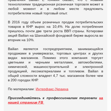
технологиями традиционная розничная торговля может в
любой момент и в любом месте предложить
потребителям новый торговый опыт.
В 2016 году объем розничных продаж потребительских
товаров в КНР вырос на 10,4%. На долю потребления
пришлось почти две трети роста ВВП страны. Котировки
акций Bailian на Шанхайской фондовой бирже выросла во
вторник на 10%.
Bailian является госпредприятием, занимающейся
продажами в универмагах, торговых центрах и других
видах магазинов. Помимо этого компания торгует
цветными и черными металлами, автомобилями,
химической, машиностроительной и электронной
продукцией, лесоматериалами и топливом. Bailian в
общей сложности владеет 4,7 тыс. магазинов более чем
в 200 городах КНР.
По материалам:
Интерфакс-Украина
Присоединяйтесь к профессионалам торговли
на
нашей странице FB