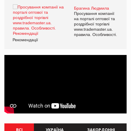
Брагина Людмила
ї
Просування компанії
а
на порталі оптової та
роздрібної торгівлі
www.trademaster.ua.
і.
правила. Особливості.
Рекомендації
Ре
ВСІ
УКРАЇНА
ЗАКОРДОННІ