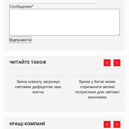
Сообщение
*
ЧИТАЙТЕ ТАКОЖ
Зміна клімату загрожує
Криза у Китаї може
ne
світовим дефіцитом чаю
спричинити великі
матча
потрясіння для світової
економіки
КРАЩІ КОМПАНІЇ