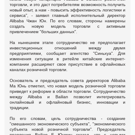
торговли, и это даст потребителям возможность получить
новый опыт, а нам - повысить эффективность логистики и
сервиса", - заявил главный исполнительный директор
Alibaba Чжан Юн. По его словам, стороны намерены
создать новую модель торговли с активным
привлечением "больших данных".
На нынешнем этапе сотрудничество не предполагает
инвестиционных отношений между двумя
предприятиями, сообщает агентство "Синьхуа". Для
изменения ситуации в ритейле китайские интернет-
компании расширяют свое присутствие в офлайновых
каналах розничной торговли.
Основатель и председатель совета директоров Alibaba
Ма Юнь отметил, что новая модель розничной торговли
приведет к реформе в области торговли. Сотрудничество
между Alibaba и Bailian позволит интегрировать
онлайновый и офлайновый бизнес, инновации и
традиции.
По его словам, цель сотрудничества - создание
"смешанного экономического субъекта", "экономического
субъекта новой розничной торговли". Председатель
правления Bailian Е Юнмин сказал, что с новыми