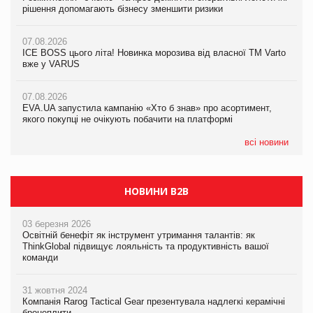
рішення допомагають бізнесу зменшити ризики
рішення допомагають бізнесу зменшити ризики
07.08.2026
07.08.2026
07.08.2026
Продажі Hugo Boss впали на 9%
ICE BOSS цього літа! Новинка морозива від власної ТМ Varto
ICE BOSS цього літа! Новинка морозива від власної ТМ Varto
вже у VARUS
вже у VARUS
07.08.2026
Франція заборонила рекламні дзвінки без згоди клієнтів
07.08.2026
07.08.2026
EVA.UA запустила кампанію «Хто б знав» про асортимент,
EVA.UA запустила кампанію «Хто б знав» про асортимент,
якого покупці не очікують побачити на платформі
якого покупці не очікують побачити на платформі
всі новини
НОВИНИ B2B
03 березня 2026
Освітній бенефіт як інструмент утримання талантів: як
ThinkGlobal підвищує лояльність та продуктивність вашої
команди
31 жовтня 2024
Компанія Rarog Tactical Gear презентувала надлегкі керамічні
бронеплити