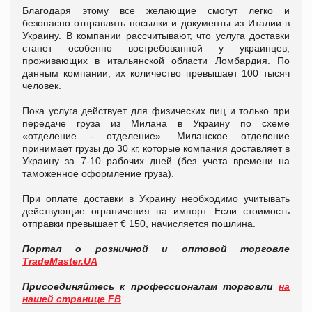
Благодаря этому все желающие смогут легко и
безопасно отправлять посылки и документы из Италии в
Украину. В компании рассчитывают, что услуга доставки
станет особенно востребованной у украинцев,
проживающих в итальянской области Ломбардия. По
данным компании, их количество превышает 100 тысяч
человек.
Пока услуга действует для физических лиц и только при
передаче груза из Милана в Украину по схеме
«отделение - отделение». Миланское отделение
принимает грузы до 30 кг, которые компания доставляет в
Украину за 7-10 рабочих дней (без учета времени на
таможенное оформление груза).
При оплате доставки в Украину необходимо учитывать
действующие ограничения на импорт. Если стоимость
отправки превышает € 150, начисляется пошлина.
Портал о розничной и оптовой торговле
TradeMaster.UA
Присоединяйтесь к профессионалам торговли
на
нашей странице FB