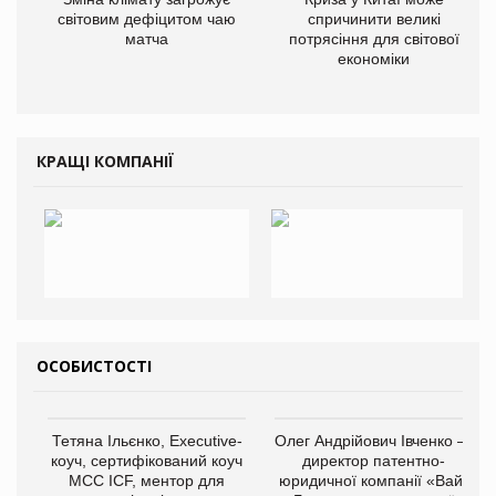
світовим дефіцитом чаю
спричинити великі
матча
потрясіння для світової
економіки
КРАЩІ КОМПАНІЇ
ОСОБИСТОСТІ
Тетяна Ільєнко, Executive-
Олег Андрійович Івченко —
коуч, сертифікований коуч
директор патентно-
МСС ICF, ментор для
юридичної компанії «Вайз