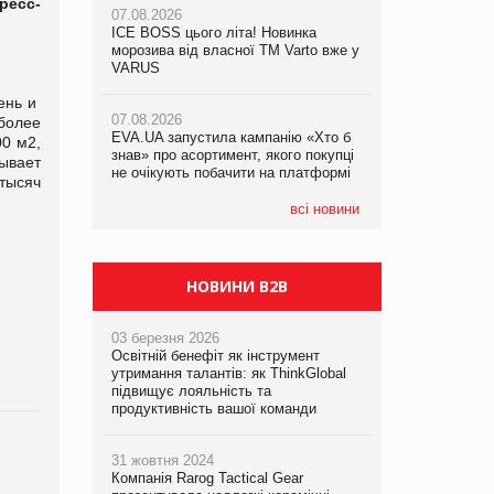
ресс-
07.08.2026
07.08.2026
ICE BOSS цього літа! Новинка
ICE BOSS цього літа! Новинка
07.08.2026
морозива від власної ТМ Varto вже у
морозива від власної ТМ Varto вже у
Франція заборонила рекламні дзвінки
VARUS
VARUS
без згоди клієнтів
ень и
07.08.2026
07.08.2026
более
EVA.UA запустила кампанію «Хто б
EVA.UA запустила кампанію «Хто б
0 м2,
знав» про асортимент, якого покупці
знав» про асортимент, якого покупці
ывает
не очікують побачити на платформі
не очікують побачити на платформі
тысяч
всі новини
НОВИНИ B2B
03 березня 2026
Освітній бенефіт як інструмент
утримання талантів: як ThinkGlobal
підвищує лояльність та
продуктивність вашої команди
31 жовтня 2024
Компанія Rarog Tactical Gear