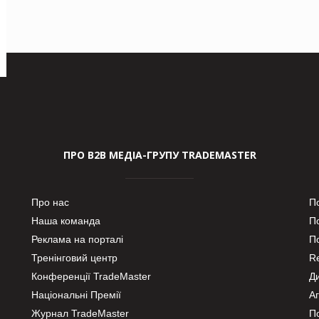
ПРО В2В МЕДІА-ГРУПУ TRADEMASTER
Про нас
П
Наша команда
П
Реклама на порталі
По
Тренінговий центр
Re
Конференції TradeMaster
Д
Національні Премії
А
Журнал TradeMaster
П