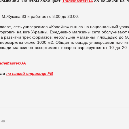
 компании. Об этом сообщает
TradeMaster.UA
со ссылкой на п
М.Жукова,83 и работает с 8:00 до 23:00.
олаеве, сеть универсамов «Копейка» вышла на национальный уров
торговли на юге Украины. Ежедневно магазины сети обслуживают 
на развитии трех форматов: небольшие магазины площадью до 50
упермаркеты около 1000 м2. Общая площадь универсамов насчит
ощади магазинов ассортимент товаров варьируется от 10 до 20 
adeMaster.UA
вли
на нашей странице FB
ина