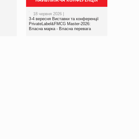
порталі оптової та
роздрібної торгівлі
18 червня 2026 |
www.trademaster.ua.
3-4 вересня Виставки та конференції
правила. Особливості.
PrivateLabel&FMCG Master-2026:
Власна марка - Власна перевага