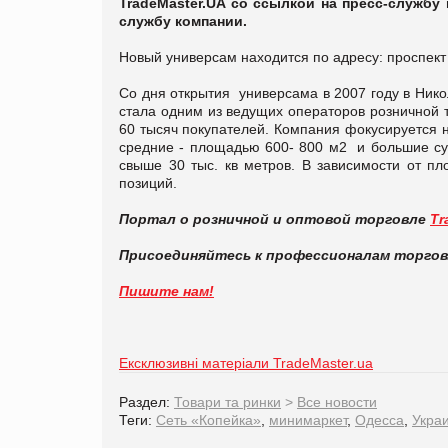
TradeMaster.UA со ссылкой на пресс-службу
службу компании.
Новый универсам находится по адресу: проспект 
Со дня открытия универсама в 2007 году в Ник
стала одним из ведущих операторов розничной 
60 тысяч покупателей. Компания фокусируется 
средние - площадью 600- 800 м2 и большие с
свыше 30 тыс. кв метров. В зависимости от пл
позиций.
Портал о розничной и оптовой торговле
Tr
Присоединяйтесь к профессионалам торго
Пишите нам!
Ексклюзивні матеріали TradeMaster.ua
Раздел:
Товари та ринки
>
Все новости
Теги:
Сеть «Копейка»
,
минимаркет
,
Одесса
,
Укра