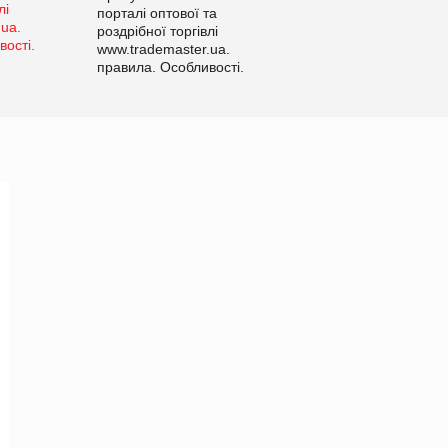
порталі оптової та
роздрібної торгівлі
www.trademaster.ua.
правила. Особливості.
Рекомендації