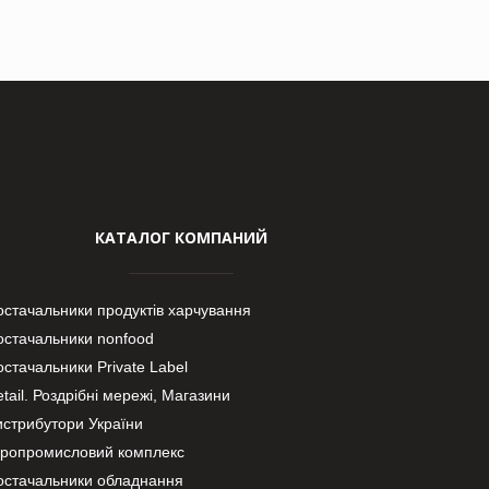
КАТАЛОГ КОМПАНИЙ
остачальники продуктів харчування
остачальники nonfood
стачальники Private Label
tail. Роздрібні мережі, Магазини
истрибутори України
гропромисловий комплекс
остачальники обладнання