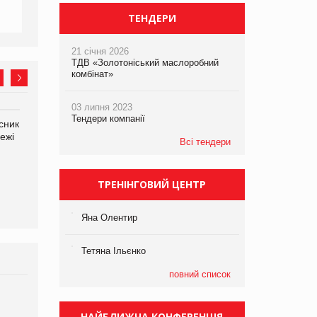
ТЕНДЕРИ
21 січня 2026
ТДВ «Золотоніський маслоробний
комбінат»
03 липня 2023
Тендери компанії
сник
Олексій Логачов-Михайлов
ежі
Файно маркет Директор
Всі тендери
департаменту з
виробництва
ТРЕНІНГОВИЙ ЦЕНТР
Яна Сараніна, директор
компанії «УкраМарин»
Яна Олентир
Тетяна Ільєнко
повний список
Брагина Людмила
Просування компанії на
НАЙБЛИЖЧА КОНФЕРЕНЦІЯ