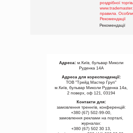
порталі оптової та
роздрібної торгівлі
www.trademaster.ua.
правила. Особливості.
ії
Рекомендації
Адреса:
м.Київ, бульвар Миколи
Руденка 14А
Адреса для кореспонденції:
ТОВ "Tрейд Мастер Груп"
м.Київ, бульвар Миколи Руденка 14а,
2 поверх, оф 121, 03194
Контакти для:
замовлення треннгів, конференцій:
+380 (67) 502-99-00,
замовлення реклами на порталі,
журналах:
+380 (67) 502 30 13,