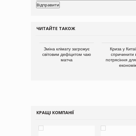
ЧИТАЙТЕ ТАКОЖ
ує виробника
Зміна клімату загрожує
Криза у Кита
добавок Thorne
світовим дефіцитом чаю
спричинити 
матча
потрясіння для 
економі
КРАЩІ КОМПАНІЇ