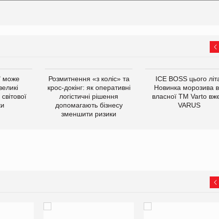
ї може
Розмитнення «з коліс» та
ICE BOSS цього літ
великі
крос-докінг: як оперативні
Новинка морозива в
світової
логістичні рішення
власної ТМ Varto вж
ки
допомагають бізнесу
VARUS
зменшити ризики