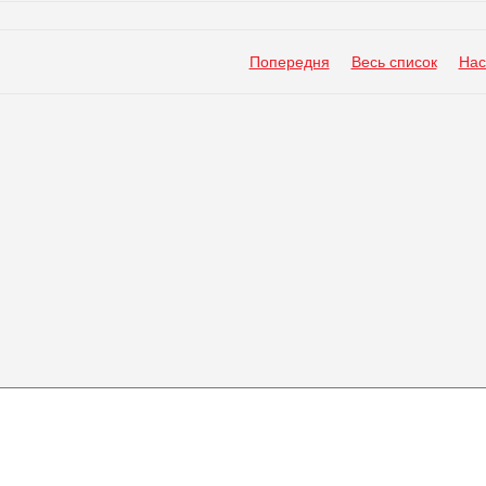
Попередня
Весь список
Нас