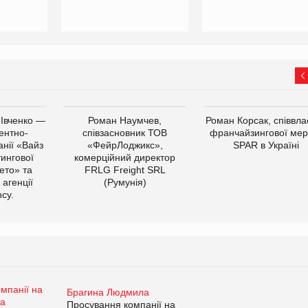
 Івченко —
Роман Наумчев,
Роман Корсак, співвла
ентно-
співзасновник ТОВ
франчайзингової мер
нії «Вайз
«ФейрЛоджикс»,
SPAR в Україні
тингової
комерційний директор
ето» та
FRLG Freight SRL
 агенції
(Румунія)
cy.
Брагина Людмила
Просування компанії на