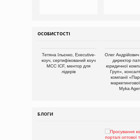
ОСОБИСТОСТІ
арас Ігорович,
Тетяна Ільєнко, Executive-
Олег Андрійович
иробництва ТОВ
коуч, сертифікований коуч
директор пат
Герчак"
МСС ICF, ментор для
юридичної компа
лідерів
Груп», консал
компанії «Пар
маркетингової
Myka Agen
БЛОГИ
Брагина Людмила
Просування компанії на