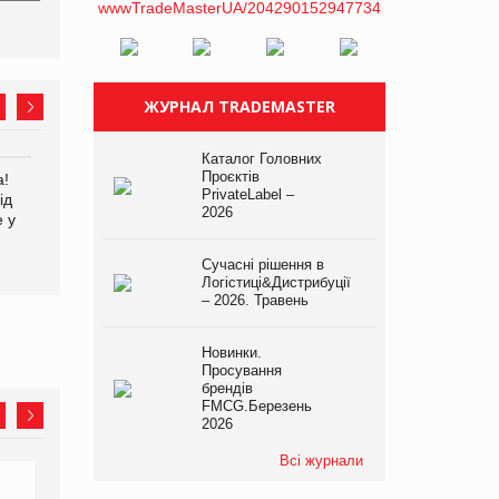
ЖУРНАЛ TRADEMASTER
Каталог Головних
Проєктів
а!
EVA.UA запустила
Kraft Heinz скоротила
PrivateLabel –
ід
кампанію «Хто б знав» про
збиток у першому півріччі
2026
е у
асортимент, якого покупці
не очікують побачити на
платформі
Сучасні рішення в
Логістиці&Дистрибуції
– 2026. Травень
Новинки.
Просування
брендів
FMCG.Березень
2026
Всі журнали