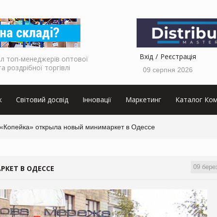
Вхід
Реєстрація
л топ-менеджерів оптової
та роздрібної торгівлі
09 серпня 2026
к
Світовий досвід
Інновації
Маркетинг
Каталог Ком
 «Копейка» открыла новый минимаркет в Одессе
09 бере
РКЕТ В ОДЕССЕ