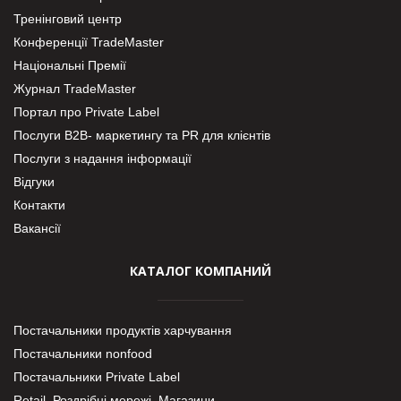
Тренінговий центр
Конференції TradeMaster
Національні Премії
Журнал TradeMaster
Портал про Private Label
Послуги В2В- маркетингу та PR для клієнтів
Послуги з надання інформації
Відгуки
Контакти
Вакансії
КАТАЛОГ КОМПАНИЙ
Постачальники продуктів харчування
Постачальники nonfood
Постачальники Private Label
Retail. Роздрібні мережі, Магазини