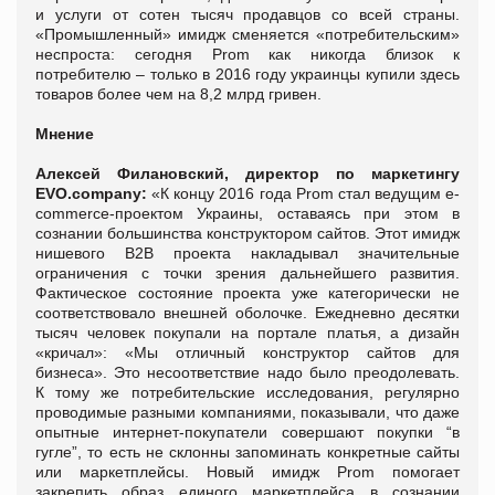
и услуги от сотен тысяч продавцов со всей страны.
«Промышленный» имидж сменяется «потребительским»
неспроста: сегодня Prom как никогда близок к
потребителю – только в 2016 году украинцы купили здесь
товаров более чем на 8,2 млрд гривен.
Мнение
Алексей Филановский, директор по маркетингу
EVO.company:
«К концу 2016 года Prom стал ведущим e-
commerce-проектом Украины, оставаясь при этом в
сознании большинства конструктором сайтов. Этот имидж
нишевого В2В проекта накладывал значительные
ограничения с точки зрения дальнейшего развития.
Фактическое состояние проекта уже категорически не
соответствовало внешней оболочке. Ежедневно десятки
тысяч человек покупали на портале платья, а дизайн
«кричал»: «Мы отличный конструктор сайтов для
бизнеса». Это несоответствие надо было преодолевать.
К тому же потребительские исследования, регулярно
проводимые разными компаниями, показывали, что даже
опытные интернет-покупатели совершают покупки “в
гугле”, то есть не склонны запоминать конкретные сайты
или маркетплейсы. Новый имидж Prom помогает
закрепить образ единого маркетплейса в сознании