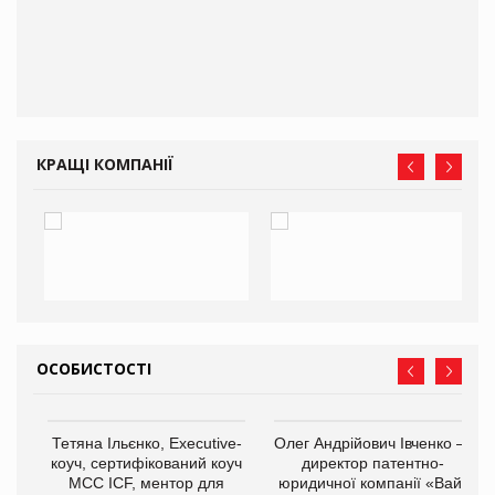
КРАЩІ КОМПАНІЇ
ОСОБИСТОСТІ
,
Тетяна Ільєнко, Executive-
Олег Андрійович Івченко —
ОВ
коуч, сертифікований коуч
директор патентно-
МСС ICF, ментор для
юридичної компанії «Вайз