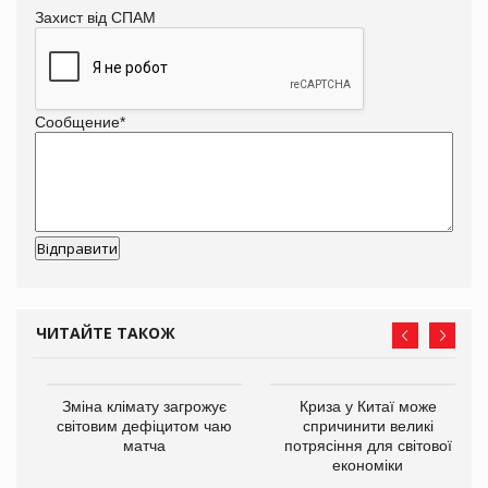
Захист від СПАМ
Сообщение
*
ЧИТАЙТЕ ТАКОЖ
Зміна клімату загрожує
Криза у Китаї може
ne
світовим дефіцитом чаю
спричинити великі
матча
потрясіння для світової
економіки