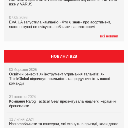
вже у VARUS
вже у VARUS
07.08.2026
Франція заборонила рекламні дзвінки без згоди клієнтів
07.08.2026
07.08.2026
EVA.UA запустила кампанію «Хто б знав» про асортимент,
EVA.UA запустила кампанію «Хто б знав» про асортимент,
якого покупці не очікують побачити на платформі
якого покупці не очікують побачити на платформі
всі новини
НОВИНИ B2B
03 березня 2026
Освітній бенефіт як інструмент утримання талантів: як
ThinkGlobal підвищує лояльність та продуктивність вашої
команди
31 жовтня 2024
Компанія Rarog Tactical Gear презентувала надлегкі керамічні
бронеплити
31 липня 2024
Напівфабрикати та консерви, які стануть в пригоді, коли довго