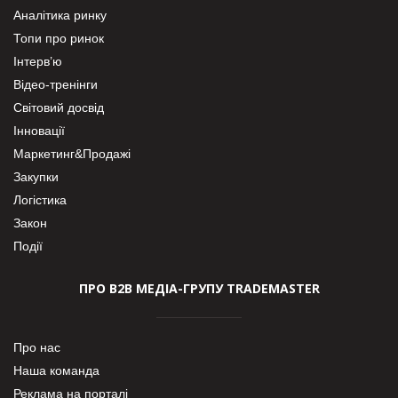
Аналітика ринку
Топи про ринок
Інтерв’ю
Відео-тренінги
Світовий досвід
Інновації
Маркетинг&Продажі
Закупки
Логістика
Закон
Події
ПРО В2В МЕДІА-ГРУПУ TRADEMASTER
Про нас
Наша команда
Реклама на порталі