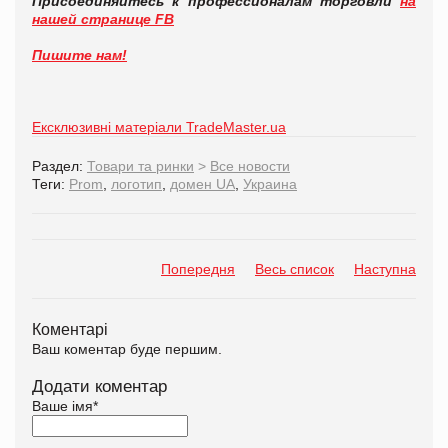
Присоединяйтесь к профессионалам торговли
на
нашей странице FB
Пишите нам!
Ексклюзивні матеріали TradeMaster.ua
Раздел:
Товари та ринки
>
Все новости
Теги:
Prom
,
логотип
,
домен UA
,
Украина
Попередня
Весь список
Наступна
Коментарі
Ваш коментар буде першим.
Додати коментар
Ваше імя
*