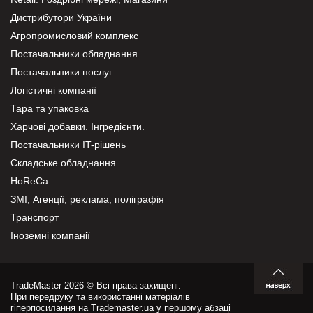
Дистрибутори України
Агропромисловий комплекс
Постачальники обладнання
Постачальники послуг
Логістичні компанії
Тара та упаковка
Харчові добавки. Інгредієнти.
Постачальники IT-рішень
Складське обладнання
HoReCa
ЗМІ, Агенції, реклама, поліграфія
Транспорт
Іноземні компанії
TradeMaster 2026 © Всі права захищені.
При передруку та використанні матеріалів
гіперпосилання на Trademaster.ua у першому абзаці