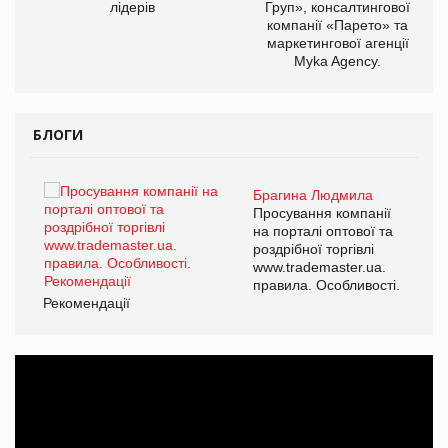
лідерів
Груп», консалтингової
компанії «Парето» та
маркетингової агенції
Myka Agency.
БЛОГИ
Брагина Людмила
ї
Просування компанії
а
на порталі оптової та
роздрібної торгівлі
www.trademaster.ua.
і.
правила. Особливості.
Рекомендації
Ре