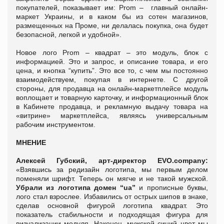
покупателей, показывает им: Prom – главный онлайн-
маркет Украины, и в каком бы из сотен магазинов,
размещенных на Проме, ни делалась покупка, она будет
безопасной, легкой и удобной».
Новое лого Prom – квадрат – это модуль, блок с
информацией. Это и запрос, и описание товара, и его
цена, и кнопка “купить”. Это все то, с чем мы постоянно
взаимодействуем, покупая в интернете. C другой
стороны, для продавца на онлайн-маркетплейсе модуль
воплощает и товарную карточку, и информационный блок
в Кабинете продавца, и рекламную выдачу товара на
«витрине» маркетплейса, являясь универсальным
рабочим инструментом.
МНЕНИЕ
Алексей Губский, арт-директор EVO.company:
«Взявшись за редизайн логотипа, мы первым делом
поменяли шрифт. Теперь он мягче и не такой мужской.
Убрали из логотипа домен “ua”
и прописные буквы,
лого стал взрослее. Избавились от острых шипов в знаке,
сделав основной фигурой логотипа квадрат. Это
показатель стабильности и подходящая фигура для
визуализации модуля. Наконец, мужской синий цвет мы