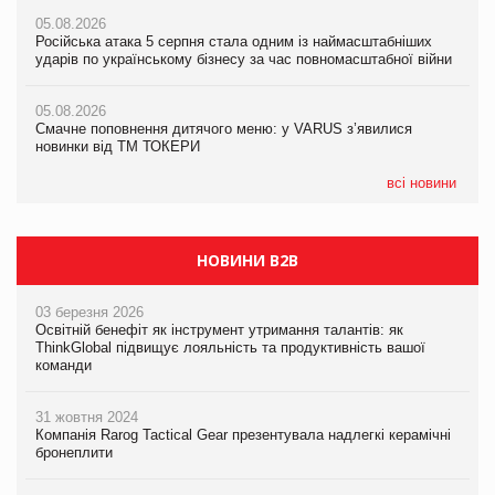
Amazon звинуватили у недостовірній рекламі екологічних
05.08.2026
05.08.2026
продуктів
Російська атака 5 серпня стала одним із наймасштабніших
Російська атака 5 серпня стала одним із наймасштабніших
ударів по українському бізнесу за час повномасштабної війни
ударів по українському бізнесу за час повномасштабної війни
05.08.2026
AstraZeneca обговорює найбільшу угоду десятиліття
05.08.2026
05.08.2026
Смачне поповнення дитячого меню: у VARUS з’явилися
Смачне поповнення дитячого меню: у VARUS з’явилися
новинки від ТМ ТОКЕРИ
новинки від ТМ ТОКЕРИ
всі новини
НОВИНИ B2B
03 березня 2026
Освітній бенефіт як інструмент утримання талантів: як
ThinkGlobal підвищує лояльність та продуктивність вашої
команди
31 жовтня 2024
Компанія Rarog Tactical Gear презентувала надлегкі керамічні
бронеплити