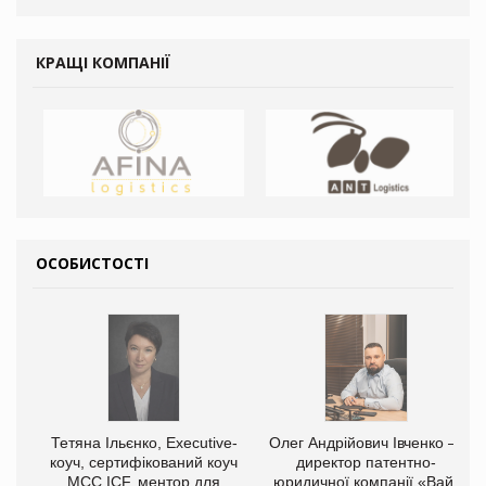
КРАЩІ КОМПАНІЇ
ОСОБИСТОСТІ
Тетяна Ільєнко, Executive-
Олег Андрійович Івченко —
коуч, сертифікований коуч
директор патентно-
МСС ICF, ментор для
юридичної компанії «Вайз