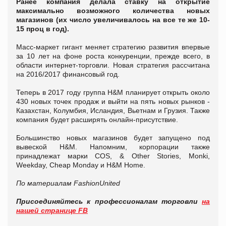
Ранее компания делала ставку на открытие
максимально возможного количества новых
магазинов (их число увеличивалось на все те же 10-
15 проц в год).
Масс-маркет гигант меняет стратегию развития впервые
за 10 лет на фоне роста конкуренции, прежде всего, в
области интернет-торговли. Новая стратегия рассчитана
на 2016/2017 финансовый год.
Теперь в 2017 году группа H&M планирует открыть около
430 новых точек продаж и выйти на пять новых рынков -
Казахстан, Колумбия, Исландия, Вьетнам и Грузия. Также
компания будет расширять онлайн-присутствие.
Большинство новых магазинов будет запущено под
вывеской H&M. Напомним, корпорации также
принадлежат марки COS, & Other Stories, Monki,
Weekday, Cheap Monday и H&M Home.
По материалам
FashionUnited
Присоединяйтесь к профессионалам торговли
на
нашей странице FB