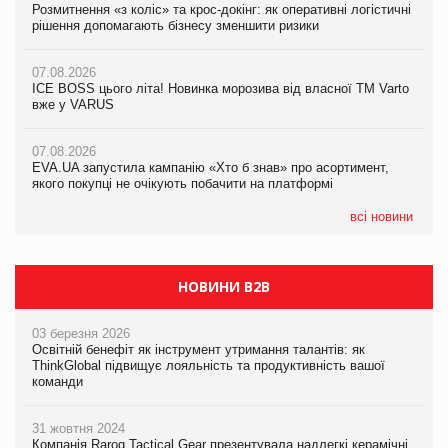
Розмитнення «з коліс» та крос-докінг: як оперативні логістичні
Розмитнення «з коліс» та крос-докінг: як оперативні логістичні
Kraft Heinz скоротила збиток у першому півріччі
рішення допомагають бізнесу зменшити ризики
рішення допомагають бізнесу зменшити ризики
07.08.2026
07.08.2026
07.08.2026
Продажі Hugo Boss впали на 9%
ICE BOSS цього літа! Новинка морозива від власної ТМ Varto
ICE BOSS цього літа! Новинка морозива від власної ТМ Varto
вже у VARUS
вже у VARUS
07.08.2026
Франція заборонила рекламні дзвінки без згоди клієнтів
07.08.2026
07.08.2026
EVA.UA запустила кампанію «Хто б знав» про асортимент,
EVA.UA запустила кампанію «Хто б знав» про асортимент,
якого покупці не очікують побачити на платформі
якого покупці не очікують побачити на платформі
всі новини
НОВИНИ B2B
03 березня 2026
Освітній бенефіт як інструмент утримання талантів: як
ThinkGlobal підвищує лояльність та продуктивність вашої
команди
31 жовтня 2024
Компанія Rarog Tactical Gear презентувала надлегкі керамічні