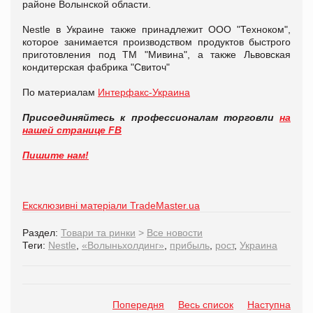
районе Волынской области.
Nestlе в Украине также принадлежит ООО "Техноком",
которое занимается производством продуктов быстрого
приготовления под ТМ "Мивина", а также Львовская
кондитерская фабрика "Свиточ"
По материалам
Интерфакс-Украина
Присоединяйтесь к профессионалам торговли
на
нашей странице FB
Пишите нам!
Ексклюзивні матеріали TradeMaster.ua
Раздел:
Товари та ринки
>
Все новости
Теги:
Nestle
,
«Волыньхолдинг»
,
прибыль
,
рост
,
Украина
Попередня
Весь список
Наступна