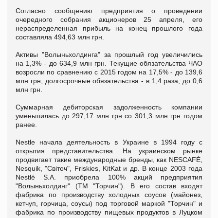
Согласно сообщению предприятия о проведении
очередного собрания акционеров 25 апреля, его
нераспределенная прибыль на конец прошлого года
составляла 494,63 млн грн.
Активы "Волыньхолдинга" за прошлый год увеличились
на 1,3% - до 634,9 млн грн. Текущие обязательства ЧАО
возросли по сравнению с 2015 годом на 17,5% - до 139,6
млн грн, долгосрочные обязательства - в 1,4 раза, до 0,6
млн грн.
Суммарная дебиторская задолженность компании
уменьшилась до 297,17 млн грн со 301,3 млн грн годом
ранее.
Nestlе начала деятельность в Украине в 1994 году с
открытия представительства. На украинском рынке
продвигает такие международные бренды, как NESCAFÉ,
Nesquik, "Світоч", Friskies, KitKat и др. В конце 2003 года
Nestlé S.A. приобрела 100% акций предприятия
"Волыньхолдинг" (ТМ "Торчин"). В его состав входят
фабрика по производству холодных соусов (майонез,
кетчуп, горчица, соусы) под торговой маркой "Торчин" и
фабрика по производству пищевых продуктов в Луцком