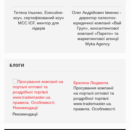
,
Тетяна Ільєнко, Executive-
Олег Андрійович Івченко —
ОВ
коуч, сертифікований коуч
директор патентно-
МСС ICF, ментор для
юридичної компанії «Вайз
лідерів
Груп», консалтингової
компанії «Парето» та
маркетингової агенції
Myka Agency.
БЛОГИ
Брагина Людмила
ї
Просування компанії
а
на порталі оптової та
роздрібної торгівлі
www.trademaster.ua.
і.
правила. Особливості.
Рекомендації
Ре