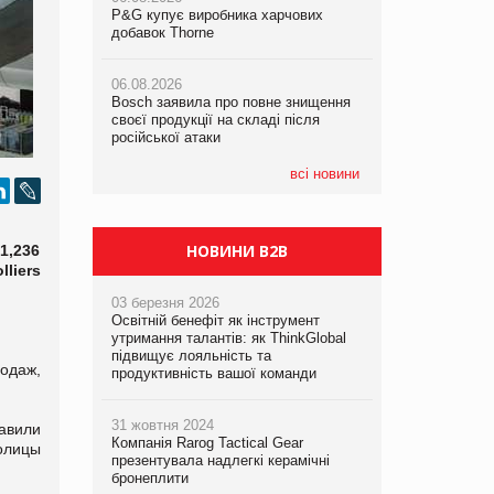
P&G купує виробника харчових
P&G купує виробника харчових
P&G купує виробника харчових
добавок Thorne
добавок Thorne
добавок Thorne
06.08.2026
06.08.2026
06.08.2026
Bosch заявила про повне знищення
Bosch заявила про повне знищення
Bosch заявила про повне знищення
своєї продукції на складі після
своєї продукції на складі після
своєї продукції на складі після
російської атаки
російської атаки
російської атаки
всі новини
НОВИНИ B2B
1,236
liers
03 березня 2026
Освітній бенефіт як інструмент
утримання талантів: як ThinkGlobal
підвищує лояльність та
одаж,
продуктивність вашої команди
31 жовтня 2024
авили
Компанія Rarog Tactical Gear
олицы
презентувала надлегкі керамічні
бронеплити