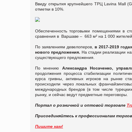
Ввиду открытия крупнейшего ТРЦ Lavina Mall (G
отметки в 10%.
Обеспеченность торговыми помещениями в сто
сравнения в Варшаве – 663 м² на 1 000 жителей,
По заявлениям девелоперов,
в 2017-2019 года
нового предложения.
На стадии реализации н
существующего предложения.
По мнению
Александра Носаченко, управляю
продолжения процесса стабилизации политичес
курса гривны, активных игроков на рынке ст
происходили через локальных франчайзинговы
международных брендов (в том числе турецких
рынку, и сейчас ведут предметные переговоры.
Портал о розничной и оптовой торговле
Tr
Присоединяйтесь к профессионалам торго
Пишите нам!