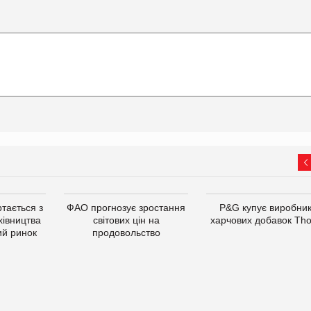
тається з
ФАО прогнозує зростання
P&G купує виробни
хівництва
світових цін на
харчових добавок Th
ий ринок
продовольство