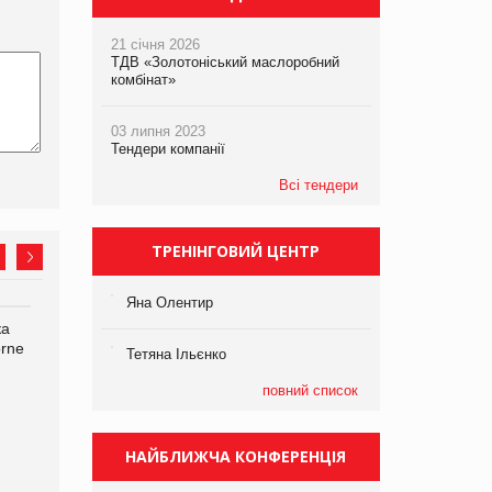
21 січня 2026
ТДВ «Золотоніський маслоробний
комбінат»
03 липня 2023
Тендери компанії
Всі тендери
ТРЕНІНГОВИЙ ЦЕНТР
Яна Олентир
ка
Bosch заявила про повне
Смачна новинка для
orne
знищення своєї продукції
хвостатих: у VARUS
Тетяна Ільєнко
на складі після російської
з’явилися паучі Varto Paw
атаки
expert від власної ТМ
повний список
Varto!
НАЙБЛИЖЧА КОНФЕРЕНЦІЯ