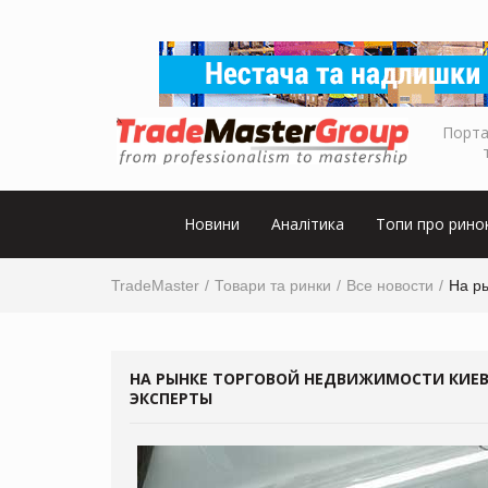
Порта
Новини
Аналітика
Топи про рино
TradeMaster
Товари та ринки
Все новости
На р
НА РЫНКЕ ТОРГОВОЙ НЕДВИЖИМОСТИ КИЕВ
ЭКСПЕРТЫ