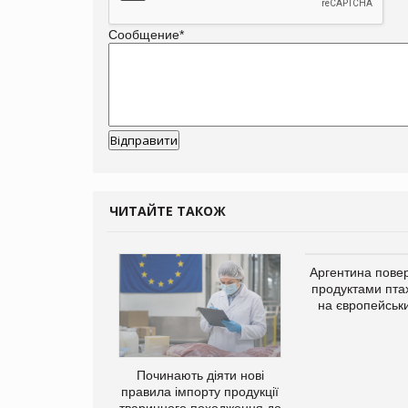
Сообщение
*
ЧИТАЙТЕ ТАКОЖ
упермаркетів
Аргентина повер
упує мережу
продуктами пта
нів формату
на європейськ
ce store КОЛО:
ана компанія
ватиме 374
газини
Починають діяти нові
правила імпорту продукції
тваринного походження до