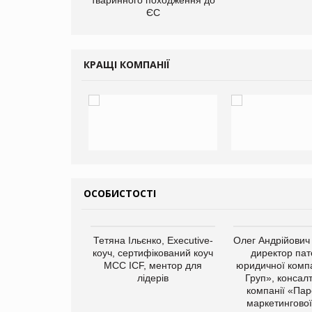
ЄС
КРАЩІ КОМПАНІЇ
ОСОБИСТОСТІ
арас Ігорович,
Тетяна Ільєнко, Executive-
Олег Андрійович
иробництва ТОВ
коуч, сертифікований коуч
директор пат
Герчак"
МСС ICF, ментор для
юридичної компа
лідерів
Груп», консал
компанії «Пар
маркетингової