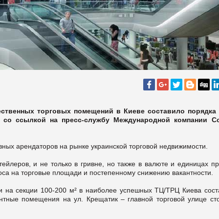
ественных торговых помещений в Киеве составило порядка 
со ссылкой на пресс-службу Международной компании Col
вных арендаторов на рынке украинской торговой недвижимости.
ейлеров, и не только в гривне, но также в валюте и единицах пр
роса на торговые площади и постепенному снижению вакантности.
и на секции 100-200 м² в наиболее успешных ТЦ/ТРЦ Киева сост
антные помещения на ул. Крещатик – главной торговой улице ст