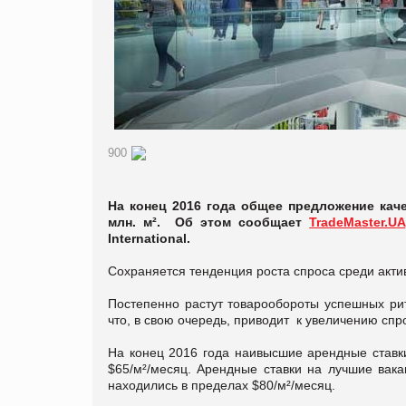
900
На конец 2016 года общее предложение кач
млн. м². Об этом сообщает
TradeMaster.UA
International.
Сохраняется тенденция роста спроса среди акти
Постепенно растут товарообороты успешных рит
что, в свою очередь, приводит к увеличению сп
На конец 2016 года наивысшие арендные ставк
$65/м²/месяц. Арендные ставки на лучшие вак
находились в пределах $80/м²/месяц.