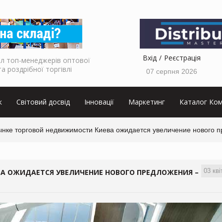
Вхід
Реєстрація
л топ-менеджерів оптової
та роздрібної торгівлі
07 серпня 2026
к
Світовий досвід
Інновації
Маркетинг
Каталог Ком
ынке торговой недвижимости Киева ожидается увеличение нового п
03 кві
А ОЖИДАЕТСЯ УВЕЛИЧЕНИЕ НОВОГО ПРЕДЛОЖЕНИЯ –