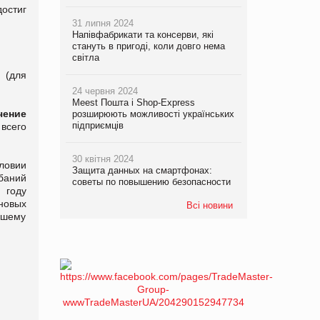
достиг
31 липня 2024
Напівфабрикати та консерви, які
стануть в пригоді, коли довго нема
світла
 (для
24 червня 2024
Meest Пошта і Shop-Express
чение
розширюють можливості українських
підприємців
всего
30 квітня 2024
ловии
Защита данных на смартфонах:
баний
советы по повышению безопасности
 году
новых
Всі новини
ашему