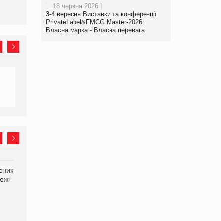
18 червня 2026 |
3-4 вересня Виставки та конференції
PrivateLabel&FMCG Master-2026:
Власна марка - Власна перевага
сник
Олексій Логачов-Михайлов
Яна Сараніна, директор
ежі
Файно маркет Директор
компанії «УкраМарин»
департаменту з
виробництва