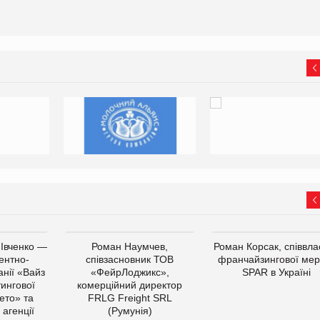
 Івченко —
Роман Наумчев,
Роман Корсак, співвла
ентно-
співзасновник ТОВ
франчайзингової мер
нії «Вайз
«ФейрЛоджикс»,
SPAR в Україні
тингової
комерційний директор
ето» та
FRLG Freight SRL
 агенції
(Румунія)