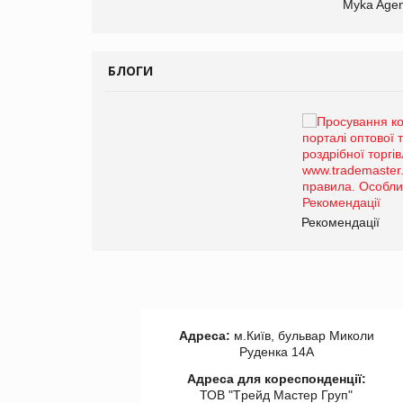
Myka Agen
БЛОГИ
Брагина Людмила
Просування компанії на
порталі оптової та
роздрібної торгівлі
www.trademaster.ua.
правила. Особливості.
ії
Рекомендації
Адреса:
м.Київ, бульвар Миколи
Руденка 14А
Адреса для кореспонденції:
ТОВ "Tрейд Мастер Груп"