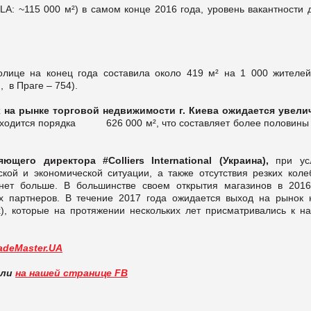
LA: ~115 000 м²) в самом конце 2016 года, уровень вакантности 
лице на конец года составила около 419 м² на 1 000 жителей
 в Праге – 754).
х на рынке торговой недвижимости г. Киева ожидается увели
аходится порядка 626 000 м², что составляет более половины 
щего директора #Colliers International (Украина),
при ус
кой и экономической ситуации, а также отсутствия резких коле
анет больше. В большинстве своем открытия магазинов в 2016
х партнеров. В течение 2017 года ожидается выход на рынок 
), которые на протяжении нескольких лет присматривались к н
adeMaster.UA
вли
на нашей странице FB