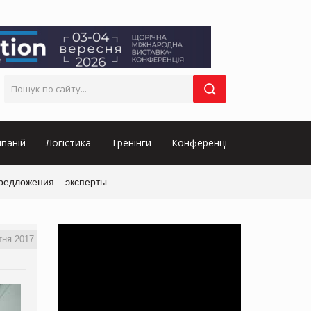
паній
Логістика
Тренінги
Конференції
редложения – эксперты
тня 2017