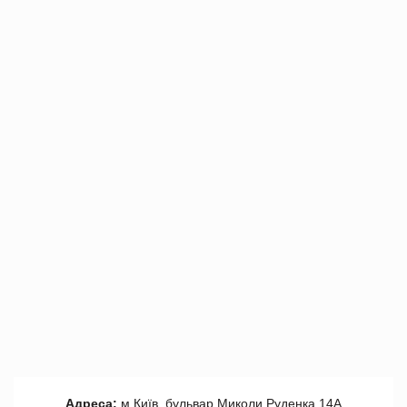
Адреса:
м.Київ, бульвар Миколи Руденка 14А