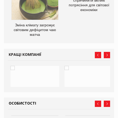
спричинити великі
потрясіння для світової
економіки
Зміна клімату загрожує
ne
світовим дефіцитом чаю
матча
КРАЩІ КОМПАНІЇ
ОСОБИСТОСТІ