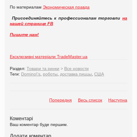
По материалам
Экономическая правда
Присоединяйтесь к профессионалам торговли
на
нашей странице FB
Пишите нам!
Ексклюзивні матеріали TradeMaster.ua
Раздел:
Товари та ринки
>
Все новости
Теги:
Domino\'s
,
роботы
,
доставка пиццы
,
США
Попередня
Весь список
Наступна
Коментарі
Ваш коментар буде першим.
Додати коментар