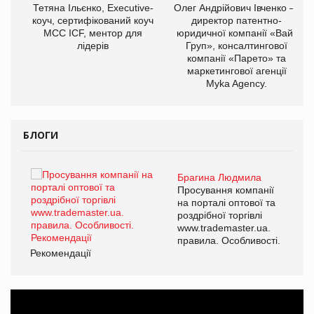
Тетяна Ільєнко, Executive-
Олег Андрійович Івченко —
коуч, сертифікований коуч
директор патентно-
МСС ICF, ментор для
юридичної компанії «Вайз
лідерів
Груп», консалтингової
компанії «Парето» та
маркетингової агенції
,
Myka Agency.
ОВ
БЛОГИ
Брагина Людмила
Просування компанії
на порталі оптової та
роздрібної торгівлі
www.trademaster.ua.
правила. Особливості.
Рекомендації
Ре