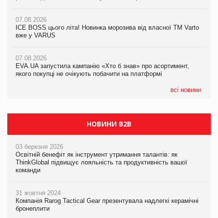
07.08.2026
07.08.2026
07.08.2026
Продажі Hugo Boss впали на 9%
ICE BOSS цього літа! Новинка морозива від власної ТМ Varto
ICE BOSS цього літа! Новинка морозива від власної ТМ Varto
вже у VARUS
вже у VARUS
07.08.2026
Франція заборонила рекламні дзвінки без згоди клієнтів
07.08.2026
07.08.2026
EVA.UA запустила кампанію «Хто б знав» про асортимент,
EVA.UA запустила кампанію «Хто б знав» про асортимент,
якого покупці не очікують побачити на платформі
якого покупці не очікують побачити на платформі
всі новини
НОВИНИ B2B
03 березня 2026
Освітній бенефіт як інструмент утримання талантів: як
ThinkGlobal підвищує лояльність та продуктивність вашої
команди
31 жовтня 2024
Компанія Rarog Tactical Gear презентувала надлегкі керамічні
бронеплити