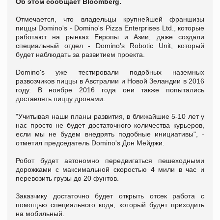
Об этом сообщает Bloomberg.
Отмечается, что владельцы крупнейшей франшизы
пиццы Domino's - Domino's Pizza Enterprises Ltd., которые
работают на рынках Европы и Азии, даже создали
специальный отдел - Domino's Robotic Unit, который
будет наблюдать за развитием проекта.
Domino's уже тестировали подобных наземных
развозчиков пиццы в Австралии и Новой Зеландии в 2016
году. В ноябре 2016 года они также попытались
доставлять пиццу дронами.
"Учитывая наши планы развития, в ближайшие 5-10 лет у
нас просто не будет достаточного количества курьеров,
если мы не будем внедрять подобные инициативы", -
отметил председатель Domino's Дон Мейджи.
Робот будет автономно передвигаться пешеходными
дорожками с максимальной скоростью 4 мили в час и
перевозить грузы до 20 фунтов.
Заказчику достаточно будет открыть отсек работа с
помощью специального кода, который будет приходить
на мобильный.