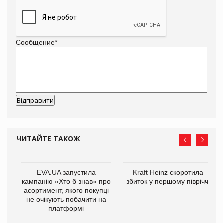
Сообщение
*
ЧИТАЙТЕ ТАКОЖ
ції
EVA.UA запустила
Kraft Heinz скоротила
ля
кампанію «Хто б знав» про
збиток у першому півріччі
асортимент, якого покупці
не очікують побачити на
платформі