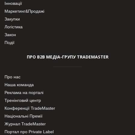
Інновації
Маркетинг&Продажі
Закупки
Логістика
Закон
Події
ПРО В2В МЕДІА-ГРУПУ TRADEMASTER
Про нас
Наша команда
Реклама на порталі
Тренінговий центр
Конференції TradeMaster
Національні Премії
Журнал TradeMaster
Портал про Private Label