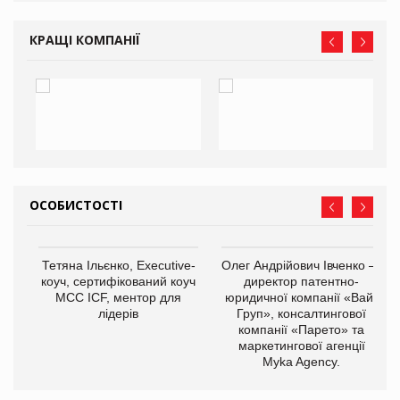
КРАЩІ КОМПАНІЇ
ОСОБИСТОСТІ
,
Тетяна Ільєнко, Executive-
Олег Андрійович Івченко —
ОВ
коуч, сертифікований коуч
директор патентно-
МСС ICF, ментор для
юридичної компанії «Вайз
лідерів
Груп», консалтингової
компанії «Парето» та
маркетингової агенції
Myka Agency.