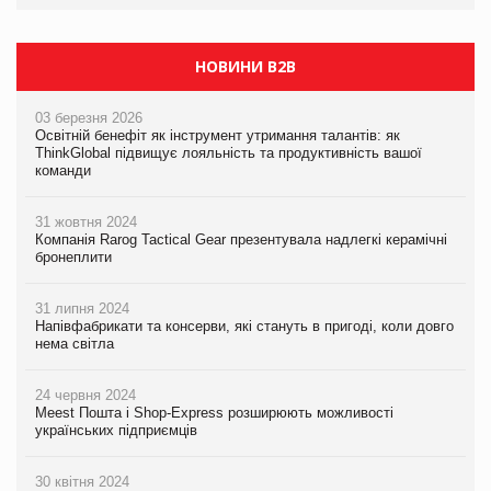
НОВИНИ B2B
03 березня 2026
Освітній бенефіт як інструмент утримання талантів: як
ThinkGlobal підвищує лояльність та продуктивність вашої
команди
31 жовтня 2024
Компанія Rarog Tactical Gear презентувала надлегкі керамічні
бронеплити
31 липня 2024
Напівфабрикати та консерви, які стануть в пригоді, коли довго
нема світла
24 червня 2024
Meest Пошта і Shop-Express розширюють можливості
українських підприємців
30 квітня 2024