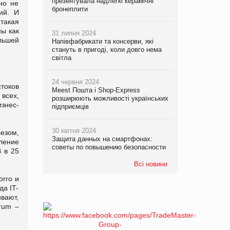
презентувала надлегкі керамічні
но не
бронеплити
ий. И
 такая
мы как
31 липня 2024
льшей
Напівфабрикати та консерви, які
стануть в пригоді, коли довго нема
світла
24 червня 2024
токов
Meest Пошта і Shop-Express
всех,
розширюють можливості українських
изнес-
підприємців
30 квітня 2024
езом,
Защита данных на смартфонах:
ление
советы по повышению безопасности
 в 25
Всі новини
orro и
да IT-
вают,
rum –