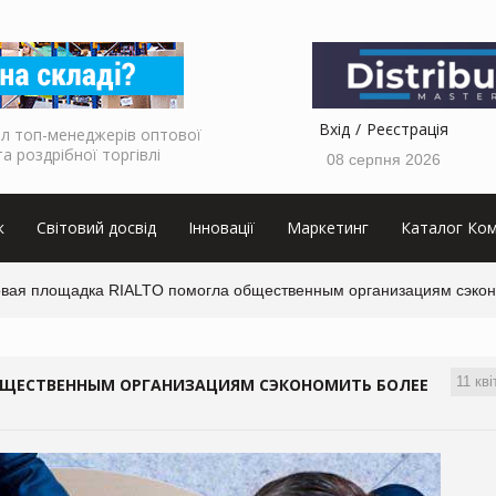
Вхід
Реєстрація
л топ-менеджерів оптової
та роздрібної торгівлі
08 серпня 2026
к
Світовий досвід
Інновації
Маркетинг
Каталог Ком
овая площадка RIALTO помогла общественным организациям сэко
11 кві
БЩЕСТВЕННЫМ ОРГАНИЗАЦИЯМ СЭКОНОМИТЬ БОЛЕЕ