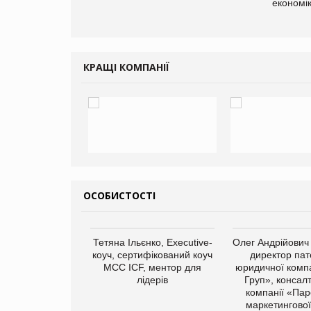
економі
КРАЩІ КОМПАНІЇ
ОСОБИСТОСТІ
арас Ігорович,
Тетяна Ільєнко, Executive-
Олег Андрійович
иробництва ТОВ
коуч, сертифікований коуч
директор пат
Герчак"
МСС ICF, ментор для
юридичної компа
лідерів
Груп», консал
компанії «Пар
маркетингової