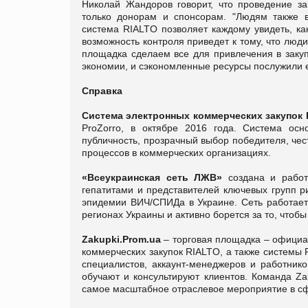
Николай Жандоров говорит, что проведение з
только донорам и спонсорам. "Людям также в
система RIALTO позволяет каждому увидеть, как
возможность контроля приведет к тому, что люд
площадка сделаем все для привлечения в закуп
экономии, и сэкономленные ресурсы послужили е
Справка
Система электронных коммерческих закупок
ProZorro, в октябре 2016 года. Система осн
публичность, прозрачный выбор победителя, чес
процессов в коммерческих организациях.
«Всеукраинская сеть ЛЖВ»
создана и работ
гепатитами и представителей ключевых групп 
эпидемии ВИЧ/СПИДа в Украине. Сеть работает
регионах Украины и активно борется за то, что
Zakupki.Prom.ua
– торговая площадка – официал
коммерческих закупок RIALTO, а также системы 
специалистов, аккаунт-менеджеров и работник
обучают и консультируют клиентов. Команда Za
самое масштабное отраслевое мероприятие в сф