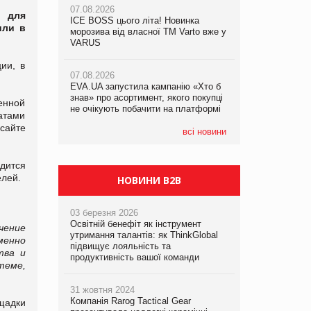
07.08.2026
07.08.2026
O для
ICE BOSS цього літа! Новинка
ICE BOSS цього літа! Новинка
ли в
07.08.2026
морозива від власної ТМ Varto вже у
морозива від власної ТМ Varto вже у
Франція заборонила рекламні дзвінки
VARUS
VARUS
без згоди клієнтів
ии, в
07.08.2026
07.08.2026
EVA.UA запустила кампанію «Хто б
EVA.UA запустила кампанію «Хто б
знав» про асортимент, якого покупці
знав» про асортимент, якого покупці
енной
не очікують побачити на платформі
не очікують побачити на платформі
татами
сайте
всі новини
одится
елей.
НОВИНИ B2B
03 березня 2026
Освітній бенефіт як інструмент
чение
утримання талантів: як ThinkGlobal
менно
підвищує лояльність та
тва и
продуктивність вашої команди
теме,
31 жовтня 2024
Компанія Rarog Tactical Gear
щадки