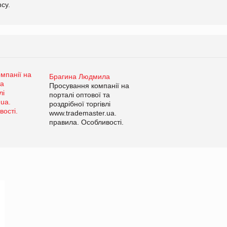
cy.
Брагина Людмила
Просування компанії на
порталі оптової та
роздрібної торгівлі
www.trademaster.ua.
правила. Особливості.
Рекомендації