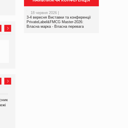
не очікують побачити на
платформі
18 червня 2026 |
3-4 вересня Виставки та конференції
PrivateLabel&FMCG Master-2026:
Власна марка - Власна перевага
сник
Олексій Логачов-Михайлов
Яна Сараніна, директор
ежі
Файно маркет Директор
компанії «УкраМарин»
департаменту з
виробництва