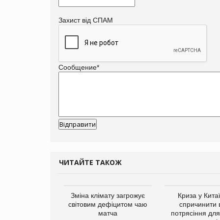
Захист від СПАМ
Сообщение
*
ЧИТАЙТЕ ТАКОЖ
ує виробника
Зміна клімату загрожує
Криза у Кита
добавок Thorne
світовим дефіцитом чаю
спричинити 
матча
потрясіння для 