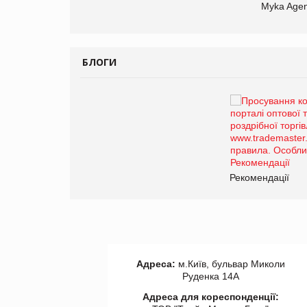
Myka Agen
БЛОГИ
Брагина Людмила
Просування компанії на
порталі оптової та
роздрібної торгівлі
www.trademaster.ua.
правила. Особливості.
ії
Рекомендації
Адреса:
м.Київ, бульвар Миколи
Руденка 14А
Адреса для кореспонденції: