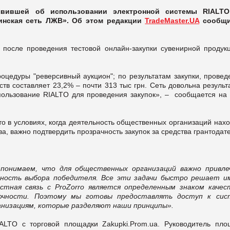
явившей об использовании электронной системы RIALT
аинская сеть ЛЖВ». Об этом редакции
TradeMaster.UA
сообщи
после проведения тестовой онлайн-закупки сувенирной продукц
цедуры "реверсивный аукцион"; по результатам закупки, провед
ств составляет 23,2% – почти 313 тыс грн. Сеть довольна резуль
пользование RIALTO для проведения закупок», – сообщается на 
то в условиях, когда деятельность общественных организаций нах
, важно подтвердить прозрачность закупок за средства грантодат
понимаем, что для общественных организаций важно привле
чность выбора победителя. Все эти задачи быстро решает и
стная связь с ProZorro является определенным знаком качес
очности. Поэтому мы готовы предоставлять доступ к сис
анизациям, которые разделяют наши принципы».
LTO с торговой площадки Zakupki.Prom.ua. Руководитель пло