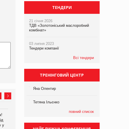
ТЕНДЕРИ
21 січня 2026
ТДВ «Золотоніський маслоробний
комбінат»
03 липня 2023
Тендери компанії
Всі тендери
ТРЕНІНГОВИЙ ЦЕНТР
Яна Олентир
Тетяна Ільєнко
повний список
а!
EVA.UA запустила
Kraft Heinz скоротила
ід
кампанію «Хто б знав» про
збиток у першому півріччі
е у
асортимент, якого покупці
НАЙБЛИЖЧА КОНФЕРЕНЦІЯ