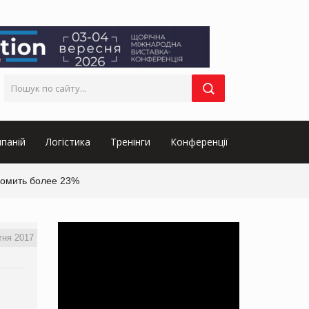
паній
Логістика
Тренінги
Конференції
номить более 23%
тня 2017