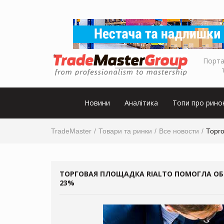
Порта
Новини
Аналітика
Топи про рино
TradeMaster
Товари та ринки
Все новости
Торг
ТОРГОВАЯ ПЛОЩАДКА RIALTO ПОМОГЛА О
23%