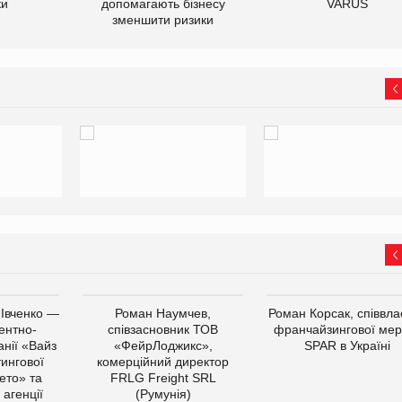
ки
допомагають бізнесу
VARUS
зменшити ризики
 Івченко —
Роман Наумчев,
Роман Корсак, співвла
ентно-
співзасновник ТОВ
франчайзингової мер
нії «Вайз
«ФейрЛоджикс»,
SPAR в Україні
тингової
комерційний директор
ето» та
FRLG Freight SRL
 агенції
(Румунія)