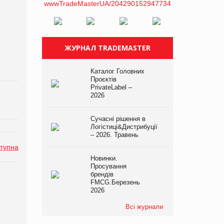
ЖУРНАЛ TRADEMASTER
Каталог Головних
Проєктів
PrivateLabel –
2026
Сучасні рішення в
Логістиці&Дистрибуції
– 2026. Травень
тупна
Новинки.
Просування
брендів
FMCG.Березень
2026
Всі журнали