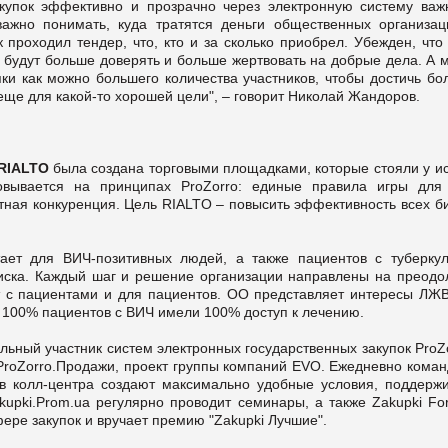
акупок эффективно и прозрачно через электронную систему важ
ажно понимать, куда тратятся деньги общественных организац
 проходил тендер, что, кто и за сколько приобрел. Убежден, что
и будут больше доверять и больше жертвовать на добрые дела. А 
ки как можно большего количества участников, чтобы достичь бо
ще для какой-то хорошей цели", – говорит Николай Жандоров.
 RIALTO
была создана торговыми площадками, которые стояли у ис
овывается на принципах ProZorro: единые правила игры для 
тная конкуренция. Цель RIALTO – повысить эффективность всех б
ает для ВИЧ-позитивных людей, а также пациентов с туберкул
риска. Каждый шаг и решение организации направлены на преодо
 с пациентами и для пациентов. ОО представляет интересы ЛЖВ
бы 100% пациентов с ВИЧ имели 100% доступ к лечению.
ьный участник систем электронных государственных закупок ProZ
ProZorro.Продажи, проект группы компаний EVO. Ежедневно коман
ов колл-центра создают максимально удобные условия, поддержи
kupki.Prom.ua регулярно проводит семинары, а также Zakupki Fo
ере закупок и вручает премию "Zakupki Лучшие".