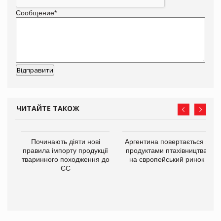
Сообщение
*
ЧИТАЙТЕ ТАКОЖ
в
Починають діяти нові
Аргентина повертається з
правила імпорту продукції
продуктами птахівництва
тваринного походження до
на європейський ринок
О:
ЄС