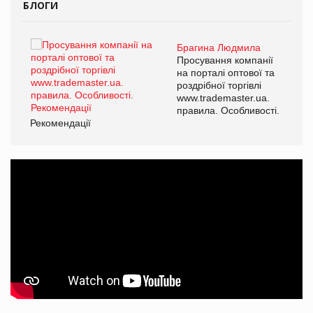
БЛОГИ
Брагина Людмила
ї
Просування компанії
а
на порталі оптової та
роздрібної торгівлі
www.trademaster.ua.
і.
правила. Особливості.
Рекомендації
Ре