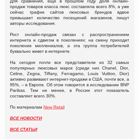
Для сравнения, еще в прошлом году доля онлайн-
продаж товаров класса люкс составляла всего 8%, а уже
сейчас трафик сайтов люксовых брендов вдвое
превышает количество посещений магазинов, пишут
авторы исследования.
Рост онлайн-продаж связан с распространением
интернета и сдвигом в поколениях: на смену приходит
поколение миллениалов, а эта группа потребителей
буквально живет в интернете.
На сегодня почти все представители из 32 самых
популярных люксовых марок (среди них Chanel, Dior,
Celine, Zegna, Tiffany, Ferragamo, Louis Vuitton, Dior)
активно развивают интернет-продажи в США, почти все, а
95%, – в Европе. Об этом говорится в исследовании BNP
Paribas. Тем не менее, в России этот показатель
составляет всего 30%.
По материалам
New Retail
ВСЕ НОВОСТИ
ВСЕ СТАТЬИ