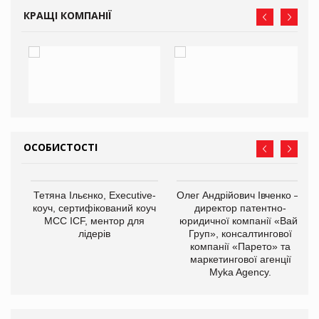
КРАЩІ КОМПАНІЇ
ОСОБИСТОСТІ
,
Тетяна Ільєнко, Executive-
Олег Андрійович Івченко —
ОВ
коуч, сертифікований коуч
директор патентно-
МСС ICF, ментор для
юридичної компанії «Вайз
лідерів
Груп», консалтингової
компанії «Парето» та
маркетингової агенції
Myka Agency.