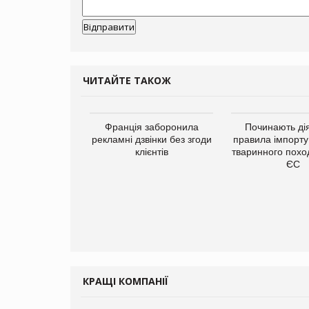
ЧИТАЙТЕ ТАКОЖ
а платформа
Франція заборонила
Починають дія
є від Google
рекламні дзвінки без згоди
правила імпорту
ю за втрату 6,9
клієнтів
тваринного похо
ламних показів
ЄС
КРАЩІ КОМПАНІЇ