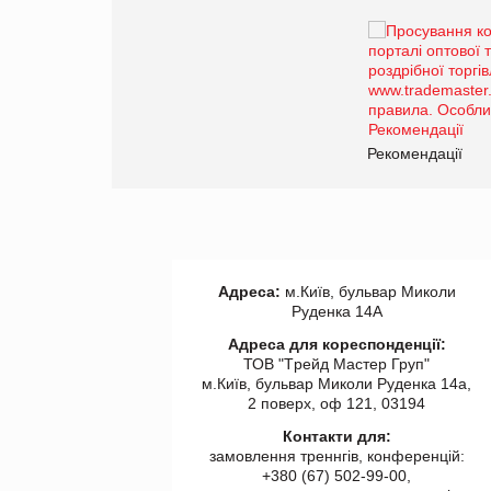
Брагина Людмила
Просування компанії на
порталі оптової та
роздрібної торгівлі
www.trademaster.ua.
правила. Особливості.
ії
Рекомендації
Адреса:
м.Київ, бульвар Миколи
Руденка 14А
Адреса для кореспонденції:
ТОВ "Tрейд Мастер Груп"
м.Київ, бульвар Миколи Руденка 14а,
2 поверх, оф 121, 03194
Контакти для:
замовлення треннгів, конференцій:
+380 (67) 502-99-00,