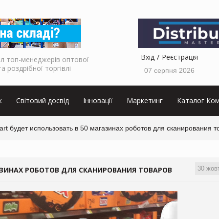
Вхід
Реєстрація
л топ-менеджерів оптової
та роздрібної торгівлі
07 серпня 2026
к
Світовий досвід
Інновації
Маркетинг
Каталог Ком
rt будет использовать в 50 магазинах роботов для сканирования т
30 жов
АЗИНАХ РОБОТОВ ДЛЯ СКАНИРОВАНИЯ ТОВАРОВ