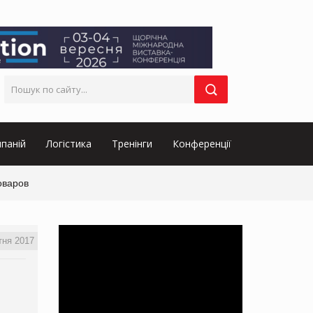
паній
Логістика
Тренінги
Конференції
оваров
тня 2017