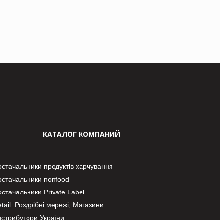
КАТАЛОГ КОМПАНИЙ
остачальники продуктів харчування
остачальники nonfood
стачальники Private Label
tail. Роздрібні мережі, Магазини
истрибутори України