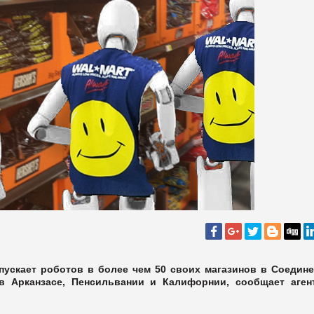
пускает роботов в более чем 50 своих магазинов в Соедин
в Арканзасе, Пенсильвании и Калифорнии, сообщает аген