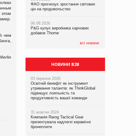
олках
ФАО прогнозує зростання світових
ФАО прогнозує зростання світових
ФАО прогнозує зростання світових
анные
цін на продовольство
цін на продовольство
цін на продовольство
 этом
амер.
06.08.2026
06.08.2026
06.08.2026
P&G купує виробника харчових
P&G купує виробника харчових
P&G купує виробника харчових
добавок Thorne
добавок Thorne
добавок Thorne
% чем
Кинга,
всі новини
erlin
НОВИНИ B2B
03 березня 2026
Освітній бенефіт як інструмент
утримання талантів: як ThinkGlobal
підвищує лояльність та
продуктивність вашої команди
31 жовтня 2024
Компанія Rarog Tactical Gear
презентувала надлегкі керамічні
бронеплити