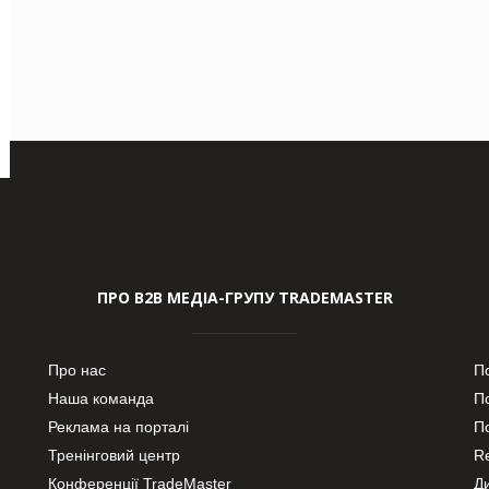
ПРО В2В МЕДІА-ГРУПУ TRADEMASTER
Про нас
П
Наша команда
П
Реклама на порталі
По
Тренінговий центр
Re
Конференції TradeMaster
Д