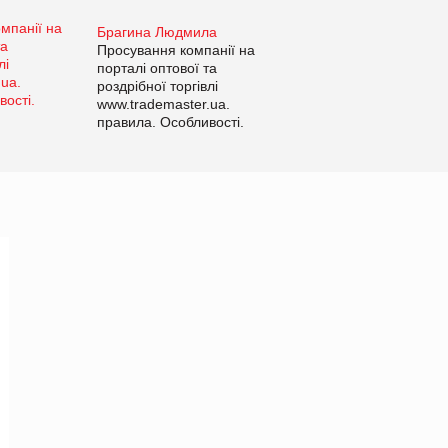
Брагина Людмила
Просування компанії на
порталі оптової та
роздрібної торгівлі
www.trademaster.ua.
правила. Особливості.
Рекомендації