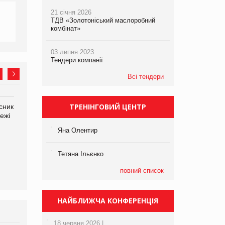
21 січня 2026
ТДВ «Золотоніський маслоробний
комбінат»
03 липня 2023
Тендери компанії
Всі тендери
ТРЕНІНГОВИЙ ЦЕНТР
сник
Олексій Логачов-Михайлов
Яна Сараніна, директор
ежі
Файно маркет Директор
компанії «УкраМарин»
департаменту з
Яна Олентир
виробництва
Тетяна Ільєнко
повний список
НАЙБЛИЖЧА КОНФЕРЕНЦІЯ
18 червня 2026 |