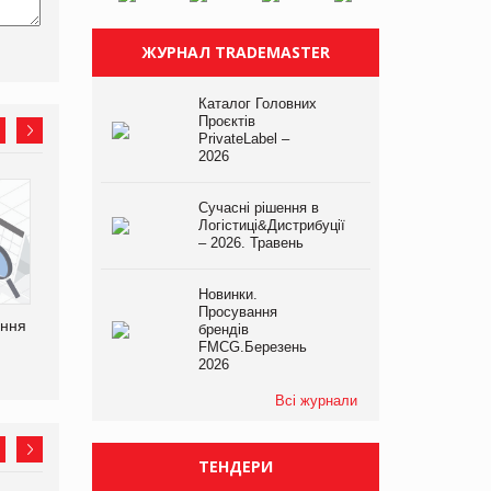
ЖУРНАЛ TRADEMASTER
Каталог Головних
Проєктів
PrivateLabel –
2026
P&G купує виробника
Bosch заявила про повне
Сучасні рішення в
харчових добавок Thorne
знищення своєї продукції
Логістиці&Дистрибуції
на складі після російської
– 2026. Травень
атаки
Новинки.
Просування
ання
брендів
FMCG.Березень
2026
Всі журнали
ТЕНДЕРИ