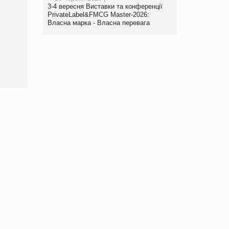
3-4 вересня Виставки та конференції
PrivateLabel&FMCG Master-2026:
Брагина Людмила
Власна марка - Власна перевага
Просування компанії на
порталі оптової та
роздрібної торгівлі
www.trademaster.ua.
правила. Особливості.