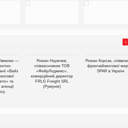
 Івченко —
Роман Наумчев,
Роман Корсак, співвла
ентно-
співзасновник ТОВ
франчайзингової мер
нії «Вайз
«ФейрЛоджикс»,
SPAR в Україні
тингової
комерційний директор
ето» та
FRLG Freight SRL
 агенції
(Румунія)
cy.