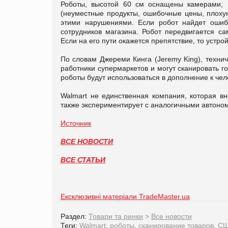
Роботы, высотой 60 см оснащены камерами, 
(неуместные продукты, ошибочные цены, плохую
этими нарушениями. Если робот найдет ошибк
сотрудников магазина. Робот передвигается с
Если на его пути окажется препятствие, то устро
По словам Джереми Кинга (Jeremy King), техни
работники супермаркетов и могут сканировать го
роботы будут использоваться в дополнение к чел
Walmart не единственная компания, которая вн
также экспериментирует с аналогичными автоно
Источник
ВСЕ НОВОСТИ
ВСЕ СТАТЬИ
Ексклюзивні матеріали TradeMaster.ua
Раздел:
Товари та ринки
>
Все новости
Теги:
Walmart
,
роботы
,
сканирование товаров
,
С