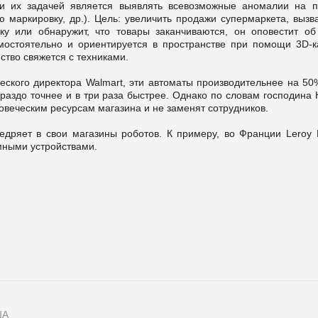
и их задачей является выявлять всевозможные аномалии на п
 маркировку, др.). Цель: увеличить продажи супермаркета, вызв
у или обнаружит, что товары заканчиваются, он оповестит об
амостоятельно и ориентируется в пространстве при помощи 3D-к
йство свяжется с техниками.
ческого директора Walmart, эти автоматы производительнее на 50
раздо точнее и в три раза быстрее. Однако по словам господина 
овеческим ресурсам магазина и не заменят сотрудников.
едряет в свои магазины роботов. К примеру, во Франции Leroy M
мными устройствами.
ША