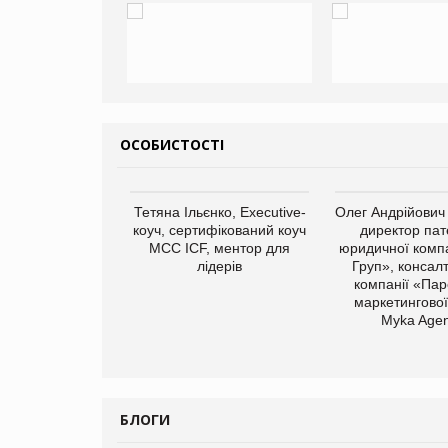
ОСОБИСТОСТІ
Тетяна Ільєнко, Executive-
Олег Андрійович
коуч, сертифікований коуч
директор пат
МСС ICF, ментор для
юридичної компа
лідерів
Груп», консал
компанії «Пар
маркетингової
арас Ігорович,
Myka Agen
иробництва ТОВ
Герчак"
БЛОГИ