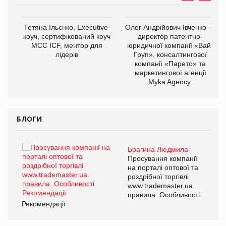
,
Тетяна Ільєнко, Executive-
Олег Андрійович Івченко —
ОВ
коуч, сертифікований коуч
директор патентно-
МСС ICF, ментор для
юридичної компанії «Вайз
лідерів
Груп», консалтингової
компанії «Парето» та
маркетингової агенції
Myka Agency.
БЛОГИ
Брагина Людмила
ї
Просування компанії
а
на порталі оптової та
роздрібної торгівлі
www.trademaster.ua.
і.
правила. Особливості.
Рекомендації
Ре