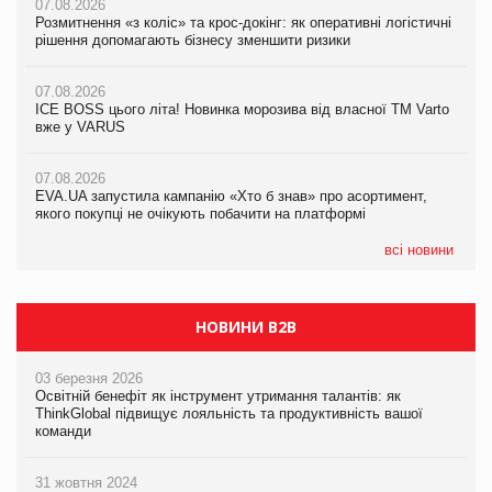
07.08.2026
07.08.2026
07.08.2026
Розмитнення «з коліс» та крос-докінг: як оперативні логістичні
Розмитнення «з коліс» та крос-докінг: як оперативні логістичні
Kraft Heinz скоротила збиток у першому півріччі
рішення допомагають бізнесу зменшити ризики
рішення допомагають бізнесу зменшити ризики
07.08.2026
07.08.2026
07.08.2026
Продажі Hugo Boss впали на 9%
ICE BOSS цього літа! Новинка морозива від власної ТМ Varto
ICE BOSS цього літа! Новинка морозива від власної ТМ Varto
вже у VARUS
вже у VARUS
07.08.2026
Франція заборонила рекламні дзвінки без згоди клієнтів
07.08.2026
07.08.2026
EVA.UA запустила кампанію «Хто б знав» про асортимент,
EVA.UA запустила кампанію «Хто б знав» про асортимент,
якого покупці не очікують побачити на платформі
якого покупці не очікують побачити на платформі
всі новини
НОВИНИ B2B
03 березня 2026
Освітній бенефіт як інструмент утримання талантів: як
ThinkGlobal підвищує лояльність та продуктивність вашої
команди
31 жовтня 2024