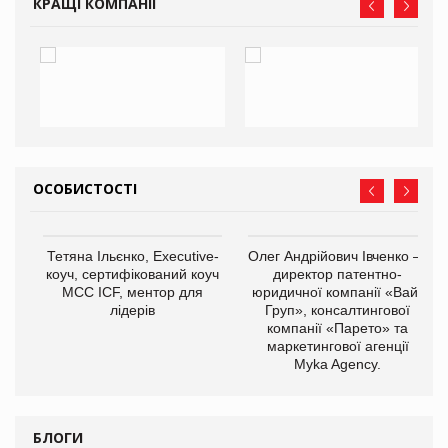
КРАЩІ КОМПАНІЇ
ОСОБИСТОСТІ
,
Тетяна Ільєнко, Executive-
Олег Андрійович Івченко —
ОВ
коуч, сертифікований коуч
директор патентно-
МСС ICF, ментор для
юридичної компанії «Вайз
лідерів
Груп», консалтингової
компанії «Парето» та
маркетингової агенції
Myka Agency.
БЛОГИ