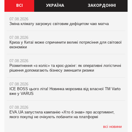
ВСІ
УКРАЇНА
ЗАКОРДОННІ
07.08.2026
07.08.2026
07.08.2026
Зміна клімату загрожує світовим дефіцитом чаю матча
Зміна клімату загрожує світовим дефіцитом чаю матча
Зміна клімату загрожує світовим дефіцитом чаю матча
07.08.2026
07.08.2026
07.08.2026
Криза у Китаї може спричинити великі потрясіння для світової
Криза у Китаї може спричинити великі потрясіння для світової
Криза у Китаї може спричинити великі потрясіння для світової
економіки
економіки
економіки
07.08.2026
07.08.2026
07.08.2026
Розмитнення «з коліс» та крос-докінг: як оперативні логістичні
Розмитнення «з коліс» та крос-докінг: як оперативні логістичні
Kraft Heinz скоротила збиток у першому півріччі
рішення допомагають бізнесу зменшити ризики
рішення допомагають бізнесу зменшити ризики
07.08.2026
07.08.2026
07.08.2026
Продажі Hugo Boss впали на 9%
ICE BOSS цього літа! Новинка морозива від власної ТМ Varto
ICE BOSS цього літа! Новинка морозива від власної ТМ Varto
вже у VARUS
вже у VARUS
07.08.2026
Франція заборонила рекламні дзвінки без згоди клієнтів
07.08.2026
07.08.2026
EVA.UA запустила кампанію «Хто б знав» про асортимент,
EVA.UA запустила кампанію «Хто б знав» про асортимент,
якого покупці не очікують побачити на платформі
якого покупці не очікують побачити на платформі
всі новини