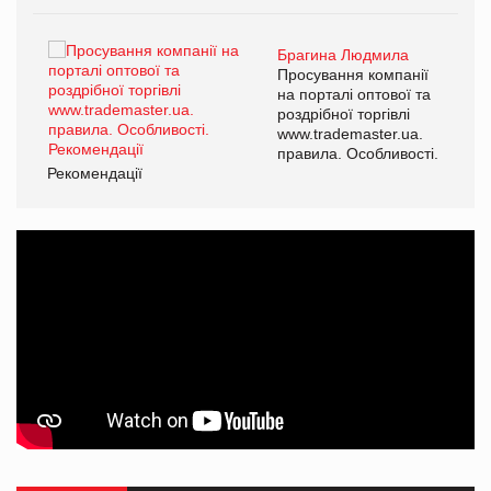
Брагина Людмила
Просування компанії
на порталі оптової та
роздрібної торгівлі
www.trademaster.ua.
правила. Особливості.
Рекомендації
Ре