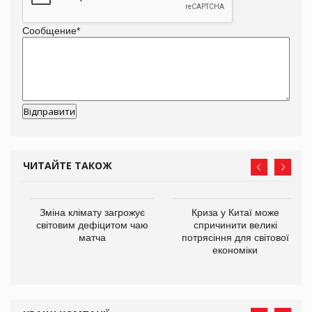
Сообщение
*
ЧИТАЙТЕ ТАКОЖ
Зміна клімату загрожує
Криза у Китаї може
ne
світовим дефіцитом чаю
спричинити великі
матча
потрясіння для світової
економіки