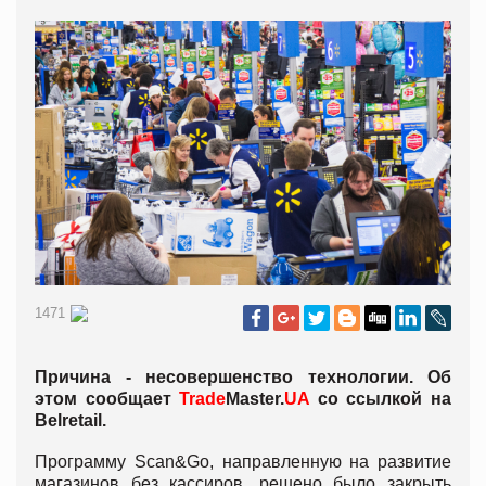
1471
Причина - несовершенство технологии. Об
этом сообщает
Trade
Master.
UA
со ссылкой на
Belretail.
Программу Scan&Go, направленную на развитие
магазинов без кассиров, решено было закрыть